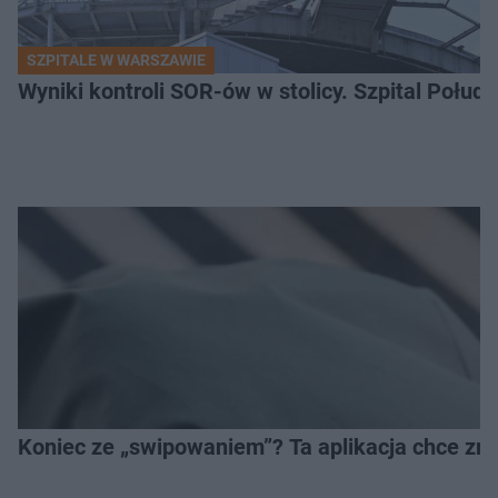
SZPITALE W WARSZAWIE
Wyniki kontroli SOR-ów w stolicy. Szpital Połu
Koniec ze „swipowaniem”? Ta aplikacja chce zm