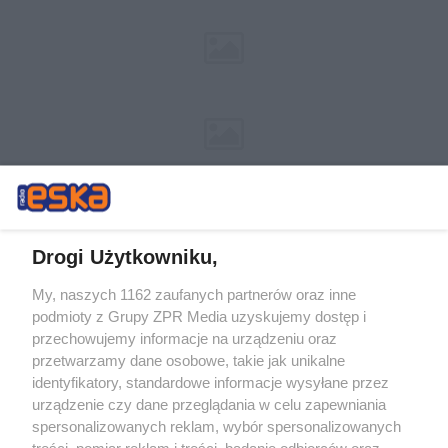
Drogi Użytkowniku,
My, naszych 1162 zaufanych partnerów oraz inne
Żaden utwór zamieszczony w serwisie nie może być powielany i
podmioty z Grupy ZPR Media uzyskujemy dostęp i
rozpowszechniany lub dalej rozpowszechniany w jakikolwiek sposób (w
przechowujemy informacje na urządzeniu oraz
tym także elektroniczny lub mechaniczny) na jakimkolwiek polu
eksploatacji w jakiejkolwiek formie, włącznie z umieszczaniem w
przetwarzamy dane osobowe, takie jak unikalne
Internecie bez pisemnej zgody właściciela praw. Jakiekolwiek użycie lub
identyfikatory, standardowe informacje wysyłane przez
wykorzystanie utworów w całości lub w części z naruszeniem prawa,
tzn. bez właściwej zgody, jest zabronione pod groźbą kary i może być
urządzenie czy dane przeglądania w celu zapewniania
ścigane prawnie.
spersonalizowanych reklam, wybór spersonalizowanych
treści, pomiar reklam i treści, badanie odbiorców oraz