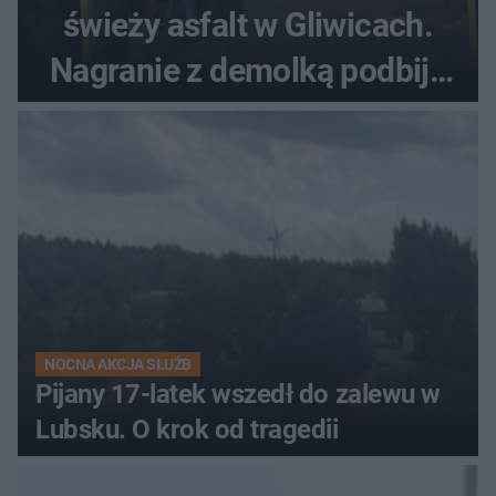
świeży asfalt w Gliwicach.
Nagranie z demolką podbija
sieć
NOCNA AKCJA SŁUŻB
Pijany 17-latek wszedł do zalewu w
Lubsku. O krok od tragedii