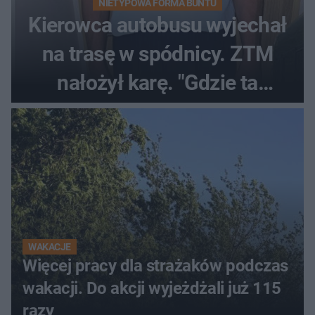
NIETYPOWA FORMA BUNTU
Kierowca autobusu wyjechał
na trasę w spódnicy. ZTM
nałożył karę. "Gdzie ta
tolerancja?"
WAKACJE
Więcej pracy dla strażaków podczas
wakacji. Do akcji wyjeżdżali już 115
razy