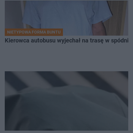
NIETYPOWA FORMA BUNTU
Kierowca autobusu wyjechał na trasę w spódnicy.