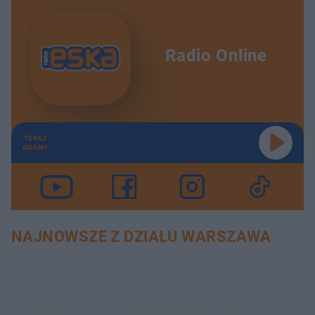
Radio Online
TERAZ
GRAMY
NAJNOWSZE Z DZIAŁU WARSZAWA