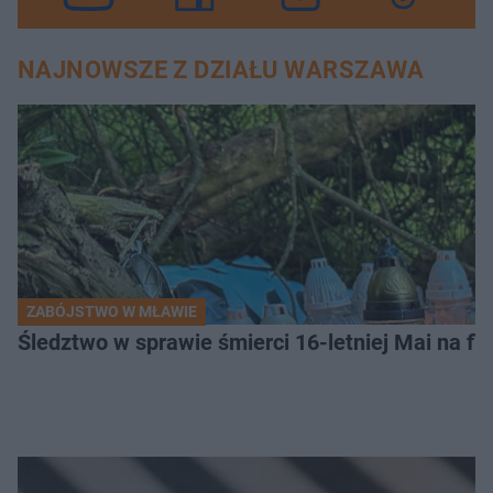
NAJNOWSZE Z DZIAŁU WARSZAWA
ZABÓJSTWO W MŁAWIE
Śledztwo w sprawie śmierci 16-letniej Mai na fi