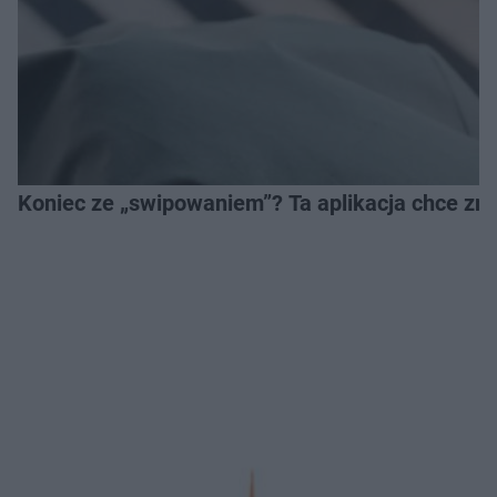
Koniec ze „swipowaniem”? Ta aplikacja chce zm