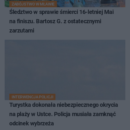
ZABÓJSTWO W MŁAWIE
Śledztwo w sprawie śmierci 16-letniej Mai
na finiszu. Bartosz G. z ostatecznymi
zarzutami
INTERWENCJA POLICJI
Turystka dokonała niebezpiecznego okrycia
na plaży w Ustce. Policja musiała zamknąć
odcinek wybrzeża