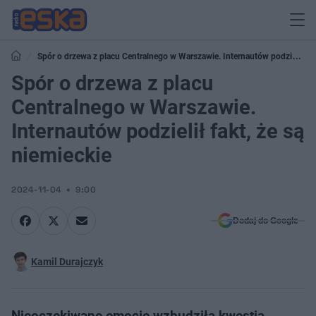
Spór o drzewa z placu Centralnego w Warszawie. Internautów podzielił
fakt, że są niemieckie
Spór o drzewa z placu
Centralnego w Warszawie.
Internautów podzielił fakt, że są
niemieckie
2024-11-04
9:00
Dodaj do Google
Kamil Durajczyk
Nieoczekiwane emocje wzbudziła kwestia