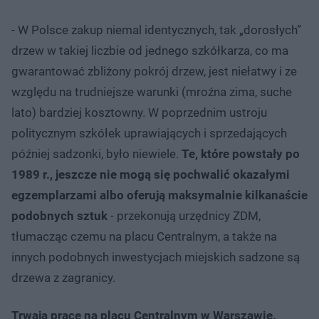
- W Polsce zakup niemal identycznych, tak „dorosłych”
drzew w takiej liczbie od jednego szkółkarza, co ma
gwarantować zbliżony pokrój drzew, jest niełatwy i ze
względu na trudniejsze warunki (mroźna zima, suche
lato) bardziej kosztowny. W poprzednim ustroju
politycznym szkółek uprawiających i sprzedających
później sadzonki, było niewiele.
Te, które powstały po
1989 r., jeszcze nie mogą się pochwalić okazałymi
egzemplarzami albo oferują maksymalnie kilkanaście
podobnych sztuk
- przekonują urzędnicy ZDM,
tłumacząc czemu na placu Centralnym, a także na
innych podobnych inwestycjach miejskich sadzone są
drzewa z zagranicy.
Trwają prace na placu Centralnym w Warszawie.