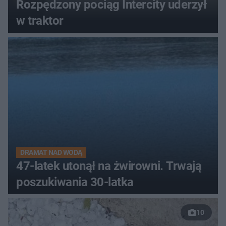
Rozpędzony pociąg Intercity uderzył
w traktor
DRAMAT NAD WODĄ
47-latek utonął na żwirowni. Trwają
poszukiwania 30-latka
10