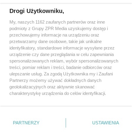
Drogi Użytkowniku,
My, naszych 1162 zaufanych partnerów oraz inne
Żaden utwór zamieszczony w serwisie nie może być powielany i
podmioty z Grupy ZPR Media uzyskujemy dostęp i
rozpowszechniany lub dalej rozpowszechniany w jakikolwiek sposób (w
przechowujemy informacje na urządzeniu oraz
tym także elektroniczny lub mechaniczny) na jakimkolwiek polu
eksploatacji w jakiejkolwiek formie, włącznie z umieszczaniem w
przetwarzamy dane osobowe, takie jak unikalne
Internecie bez pisemnej zgody właściciela praw. Jakiekolwiek użycie lub
identyfikatory, standardowe informacje wysyłane przez
wykorzystanie utworów w całości lub w części z naruszeniem prawa,
tzn. bez właściwej zgody, jest zabronione pod groźbą kary i może być
urządzenie czy dane przeglądania w celu zapewniania
ścigane prawnie.
spersonalizowanych reklam, wybór spersonalizowanych
treści, pomiar reklam i treści, badanie odbiorców oraz
ulepszanie usług. Za zgodą Użytkownika my i Zaufani
Partnerzy możemy używać dokładnych danych
geolokalizacyjnych oraz aktywnie skanować
charakterystykę urządzenia do celów identyfikacji.
Ponieważ cenimy Twoją prywatność, prosimy o zgodę na
O nas
korzystanie z tych technologii poprzez kliknięcie
Informacje prawne
„Akceptuję”. Zgoda jest dobrowolna i zawsze możesz ją
zmienić/wycofać klikając przycisk ustawień prywatności
PARTNERZY
USTAWIENIA
Nasze serwisy
znajdujący się w lewym dolnym rogu strony
. Niektóre