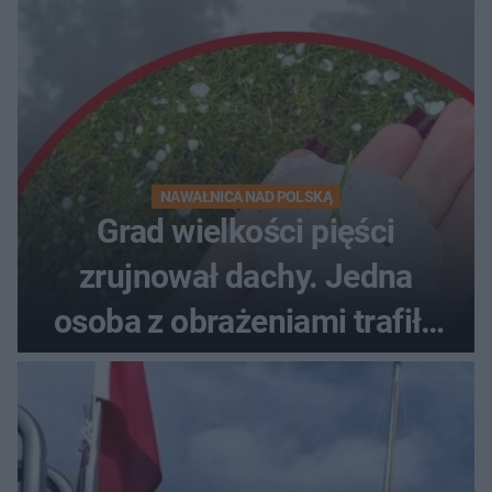
NAWAŁNICA NAD POLSKĄ
Grad wielkości pięści
zrujnował dachy. Jedna
osoba z obrażeniami trafiła
do szpitala