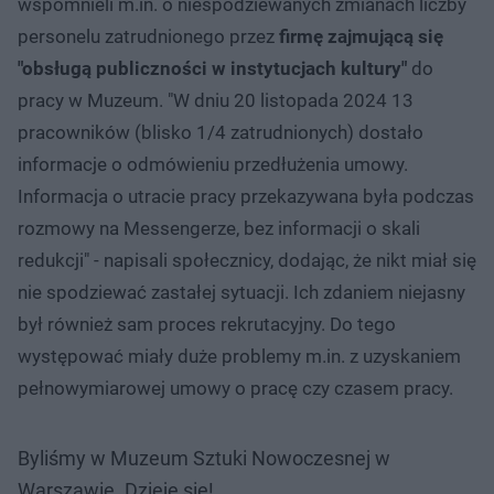
wspomnieli m.in. o niespodziewanych zmianach liczby
personelu zatrudnionego przez
firmę zajmującą się
"obsługą publiczności w instytucjach kultury"
do
pracy w Muzeum. "W dniu 20 listopada 2024 13
pracowników (blisko 1/4 zatrudnionych) dostało
informacje o odmówieniu przedłużenia umowy.
Informacja o utracie pracy przekazywana była podczas
rozmowy na Messengerze, bez informacji o skali
redukcji" - napisali społecznicy, dodając, że nikt miał się
nie spodziewać zastałej sytuacji. Ich zdaniem niejasny
był również sam proces rekrutacyjny. Do tego
występować miały duże problemy m.in. z uzyskaniem
pełnowymiarowej umowy o pracę czy czasem pracy.
Byliśmy w Muzeum Sztuki Nowoczesnej w
Warszawie. Dzieje się!