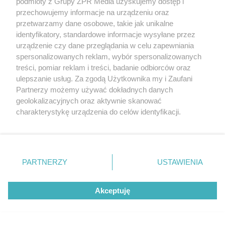
podmioty z Grupy ZPR Media uzyskujemy dostęp i
przechowujemy informacje na urządzeniu oraz
przetwarzamy dane osobowe, takie jak unikalne
identyfikatory, standardowe informacje wysyłane przez
urządzenie czy dane przeglądania w celu zapewniania
spersonalizowanych reklam, wybór spersonalizowanych
DOMOWE TRIKI
treści, pomiar reklam i treści, badanie odbiorców oraz
Dodaj jedną łyżeczkę do gotowania.
ulepszanie usług. Za zgodą Użytkownika my i Zaufani
Skorupka z jajek zejdzie bez
Partnerzy możemy używać dokładnych danych
geolokalizacyjnych oraz aktywnie skanować
problemu
charakterystykę urządzenia do celów identyfikacji.
Ponieważ cenimy Twoją prywatność, prosimy o zgodę na
ZOBACZ WIĘCEJ
korzystanie z tych technologii poprzez kliknięcie
„Akceptuję”. Zgoda jest dobrowolna i zawsze możesz ją
zmienić/wycofać klikając przycisk ustawień prywatności
PARTNERZY
USTAWIENIA
znajdujący się w lewym dolnym rogu strony
. Niektóre
rodzaje przetwarzania danych nie wymagają zgody
Akceptuję
użytkownika, ale masz prawo sprzeciwić się takiemu
przetwarzaniu. Preferencje będą miały zastosowanie tylko
na tej witrynie.