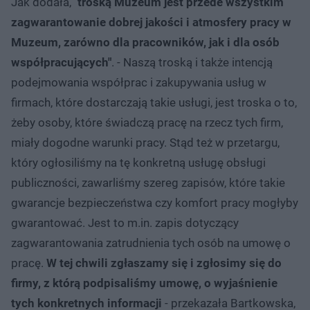
Jak dodała, "
troską Muzeum jest przede wszystkim
zagwarantowanie dobrej jakości i atmosfery pracy w
Muzeum, zarówno dla pracowników, jak i dla osób
współpracujących"
. - Naszą troską i także intencją
podejmowania współprac i zakupywania usług w
firmach, które dostarczają takie usługi, jest troska o to,
żeby osoby, które świadczą pracę na rzecz tych firm,
miały dogodne warunki pracy. Stąd też w przetargu,
który ogłosiliśmy na tę konkretną usługę obsługi
publiczności, zawarliśmy szereg zapisów, które takie
gwarancje bezpieczeństwa czy komfort pracy mogłyby
gwarantować. Jest to m.in. zapis dotyczący
zagwarantowania zatrudnienia tych osób na umowę o
pracę.
W tej chwili zgłaszamy się i zgłosimy się do
firmy, z którą podpisaliśmy umowę, o wyjaśnienie
tych konkretnych informacji
- przekazała Bartkowska,