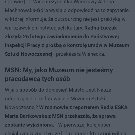
sprawie [...]. Wiceprezydentka Warszawy Aldona
Machnowska-Góra wysłała odpowiedź na to zapytanie,
w której informuje, że outsourcing nie jest praktyką w
warszawskich instytucjach kultury.
Radna Łuczak
złożyła 26 lutego zawiadomienie do Państwowej
Inspekcji Pracy z prośbą o kontrolę umów w Muzeum
Sztuki Nowoczesnej
- przekazała Wianecka.
MSN: My, jako Muzeum nie jesteśmy
pracodawcą tych osób
W jaki sposób do doniesień Miasto Jest Nasze
odnoszą się przedstawiciele Muzeum Sztuki
Nowoczesnej?
W rozmowie z reporterem Radia ESKA
Marta Bartkowska z MSN przekazała, że sprawa
zostanie wyjaśniona.
- W pierwszej kolejności
chciałbym zaznaczyć, że [...] materiał, który pojawił się