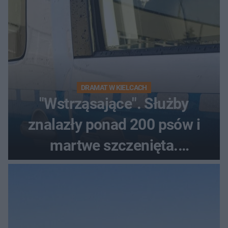
DRAMAT W KIELCACH
"Wstrząsające". Służby
znalazły ponad 200 psów i
martwe szczenięta.
Zatrzymano 35-latka