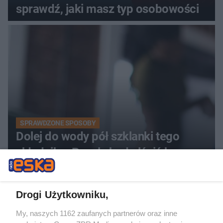
sprawdź, jaki masz typ osobowości
SPRAWDZONE SPOSOBY
Dolej do wody pół szklanki tego
składnika. Panele będą lśnić bez
smug
Drogi Użytkowniku,
My, naszych 1162 zaufanych partnerów oraz inne