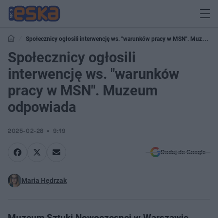
Społecznicy ogłosili interwencję ws. "warunków pracy w MSN". Muzeum
odpowiada
Społecznicy ogłosili
interwencję ws. "warunków
pracy w MSN". Muzeum
odpowiada
2025-02-28
9:19
Dodaj do Google
Maria Hędrzak
Muzeum Sztuki Nowoczesnej w Warszawie