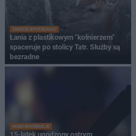
ZWIERZĘ W POTRZASKU
Łania z plastikowym "kołnierzem"
spaceruje po stolicy Tatr. Służby są
bezradne
NOWE INFORMACJE
15-latek ugodzony ostrym