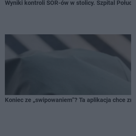
Wyniki kontroli SOR-ów w stolicy. Szpital Połu
Koniec ze „swipowaniem”? Ta aplikacja chce zm