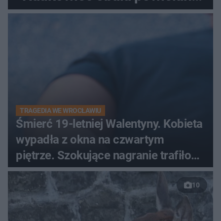
od lat mity na ich temat
TRAGEDIA WE WROCŁAWIU
Śmierć 19-letniej Walentyny. Kobieta
wypadła z okna na czwartym
piętrze. Szokujące nagranie trafiło
do sieci
10