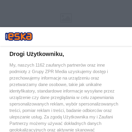
Drogi Użytkowniku,
My, naszych 1162 zaufanych partnerów oraz inne
Żaden utwór zamieszczony w serwisie nie może być powielany i
podmioty z Grupy ZPR Media uzyskujemy dostęp i
rozpowszechniany lub dalej rozpowszechniany w jakikolwiek sposób (w
przechowujemy informacje na urządzeniu oraz
tym także elektroniczny lub mechaniczny) na jakimkolwiek polu
eksploatacji w jakiejkolwiek formie, włącznie z umieszczaniem w
przetwarzamy dane osobowe, takie jak unikalne
Internecie bez pisemnej zgody właściciela praw. Jakiekolwiek użycie lub
identyfikatory, standardowe informacje wysyłane przez
wykorzystanie utworów w całości lub w części z naruszeniem prawa,
tzn. bez właściwej zgody, jest zabronione pod groźbą kary i może być
urządzenie czy dane przeglądania w celu zapewniania
ścigane prawnie.
spersonalizowanych reklam, wybór spersonalizowanych
treści, pomiar reklam i treści, badanie odbiorców oraz
ulepszanie usług. Za zgodą Użytkownika my i Zaufani
Partnerzy możemy używać dokładnych danych
geolokalizacyjnych oraz aktywnie skanować