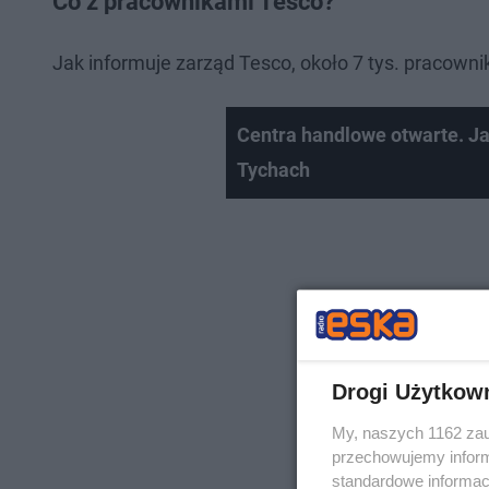
Co z pracownikami Tesco?
Jak informuje zarząd Tesco, około 7 tys. pracowni
Centra handlowe otwarte. Ja
Tychach
Drogi Użytkow
My, naszych 1162 zau
przechowujemy informa
standardowe informac