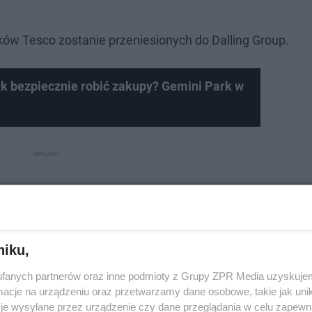
ków Tesco zostanie przeniesionych do Dalling Group.
k bezpiecznie robić zakupy? Gemini Park w
niku,
fanych partnerów oraz inne podmioty z Grupy ZPR Media uzyskujem
cje na urządzeniu oraz przetwarzamy dane osobowe, takie jak unika
je wysyłane przez urządzenie czy dane przeglądania w celu zapewn