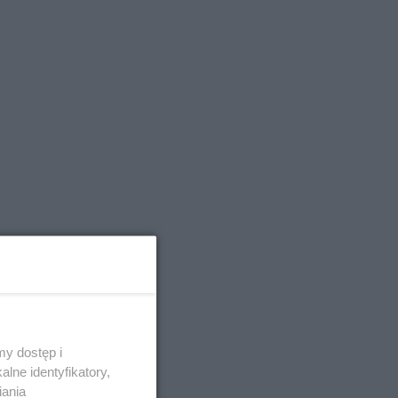
y dostęp i
lne identyfikatory,
iania