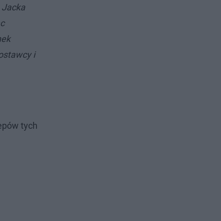
, Jacka
ąc
nek
ostawcy i
lepów tych