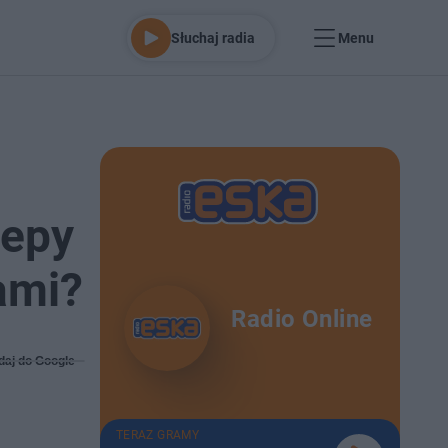
Słuchaj radia
Menu
lepy
ami?
Radio Online
daj do Google
TERAZ GRAMY