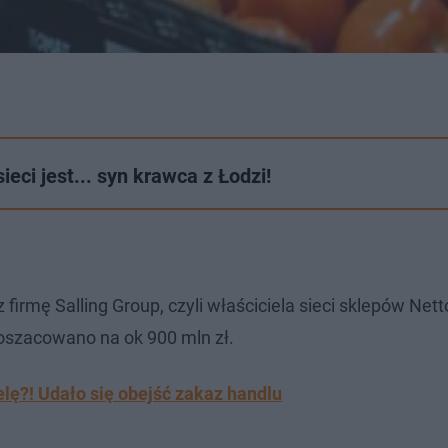
ieci jest... syn krawca z Łodzi!
 firmę Salling Group, czyli właściciela sieci sklepów Nett
 oszacowano na ok 900 mln zł.
lę?! Udało się obejść zakaz handlu