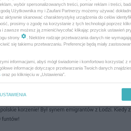
klam, wybór spersonalizowanych treści, pomiar reklam i treści, bad
 zgodą Użytkownika my i Zaufani Partnerzy możemy używać dokład
az aktywnie skanować charakterystykę urządzenia do celów identyfi
ść, prosimy o zgodę na korzystanie z tych technologii poprzez klikn
a i zawsze możesz ją zmienić/wycofać klikając przycisk ustawień pr
ogu strony
. Niektóre rodzaje przetwarzania danych nie wymagaj
Według planów firmy Salling Group, dojdzie do tego nie p
iwić się takiemu przetwarzaniu. Preferencje będą miały zastosowanie
yli przez ponad rok sklepy będą jeszcze działały pod szy
szymi informacjami, abyś mógł świadomie i komfortowo korzystać z
gółowe informacje dotyczące przetwarzania Twoich danych znajdzi
s
oraz po kliknięciu w „Ustawienia”.
, ile kalorii ma hamburger i inne fast foody! [QUIZ]
kie korzenie!
USTAWIENIA
polskie korzenie! Był synem emigrantów z Łodzi. Kiedy 
0 funtów!