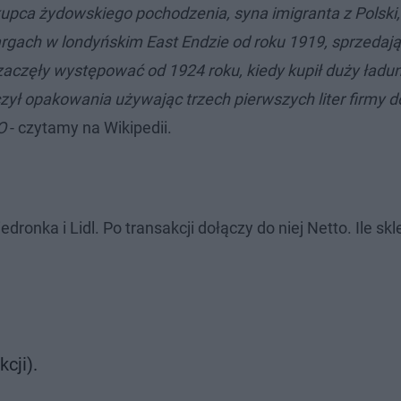
kupca żydowskiego pochodzenia, syna imigranta z Polski
argach w londyńskim East Endzie od roku 1919, sprzedaj
zaczęły występować od 1924 roku, kiedy kupił duży ładu
czył opakowania używając trzech pierwszych liter firmy d
O
- czytamy na Wikipedii.
ronka i Lidl. Po transakcji dołączy do niej Netto. Ile sk
cji).