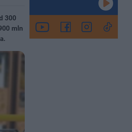
ad 300
 900 mln
a.