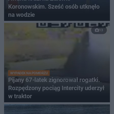
Koronowskim. Sześć osób utknęło
na wodzie
13
WYPADEK NA POMORZU
Pijany 67-latek zignorował rogatki.
Rozpędzony pociąg Intercity uderzył
w traktor