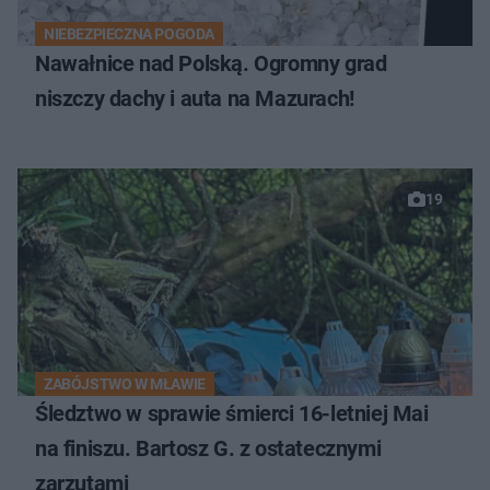
NIEBEZPIECZNA POGODA
Nawałnice nad Polską. Ogromny grad
niszczy dachy i auta na Mazurach!
19
ZABÓJSTWO W MŁAWIE
Śledztwo w sprawie śmierci 16-letniej Mai
na finiszu. Bartosz G. z ostatecznymi
zarzutami