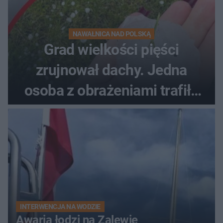
NAWAŁNICA NAD POLSKĄ
Grad wielkości pięści
zrujnował dachy. Jedna
osoba z obrażeniami trafiła
do szpitala
INTERWENCJA NA WODZIE
Awaria łodzi na Zalewie