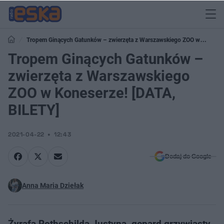
Tropem Ginących Gatunków – zwierzęta z Warszawskiego ZOO w
Koneserze! [DATA, BILETY]
Tropem Ginących Gatunków –
zwierzęta z Warszawskiego
ZOO w Koneserze! [DATA,
BILETY]
2021-04-22
12:43
Dodaj do Google
Anna Maria Dziełak
Żyrafa Rothschilda Justyna, gepard grzywiasty