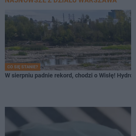
NAJNOWSZE Z DZIAŁU WARSZAWA
CO SIĘ STANIE?
W sierpniu padnie rekord, chodzi o Wisłę! Hydro