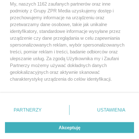
My, naszych 1162 zaufanych partnerów oraz inne
Żaden utwór zamieszczony w serwisie nie może być powielany i
podmioty z Grupy ZPR Media uzyskujemy dostęp i
rozpowszechniany lub dalej rozpowszechniany w jakikolwiek sposób (w
tym także elektroniczny lub mechaniczny) na jakimkolwiek polu
przechowujemy informacje na urządzeniu oraz
eksploatacji w jakiejkolwiek formie, włącznie z umieszczaniem w
przetwarzamy dane osobowe, takie jak unikalne
Internecie bez pisemnej zgody właściciela praw. Jakiekolwiek użycie lub
identyfikatory, standardowe informacje wysyłane przez
wykorzystanie utworów w całości lub w części z naruszeniem prawa,
tzn. bez właściwej zgody, jest zabronione pod groźbą kary i może być
urządzenie czy dane przeglądania w celu zapewniania
ścigane prawnie.
spersonalizowanych reklam, wybór spersonalizowanych
treści, pomiar reklam i treści, badanie odbiorców oraz
ulepszanie usług. Za zgodą Użytkownika my i Zaufani
Partnerzy możemy używać dokładnych danych
geolokalizacyjnych oraz aktywnie skanować
charakterystykę urządzenia do celów identyfikacji.
Ponieważ cenimy Twoją prywatność, prosimy o zgodę na
O nas
korzystanie z tych technologii poprzez kliknięcie
Informacje prawne
„Akceptuję”. Zgoda jest dobrowolna i zawsze możesz ją
zmienić/wycofać klikając przycisk ustawień prywatności
PARTNERZY
USTAWIENIA
Nasze serwisy
znajdujący się w lewym dolnym rogu strony
. Niektóre
rodzaje przetwarzania danych nie wymagają zgody
© 2026 Grupa ZPR Media
Akceptuję
użytkownika, ale masz prawo sprzeciwić się takiemu
przetwarzaniu. Preferencje będą miały zastosowanie tylko