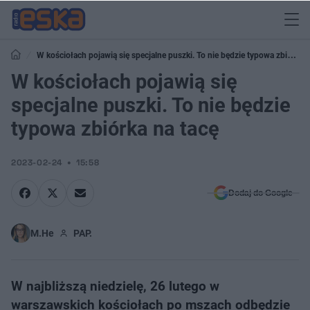
W kościołach pojawią się specjalne puszki. To nie będzie typowa zbiórka
na tacę
W kościołach pojawią się
specjalne puszki. To nie będzie
typowa zbiórka na tacę
2023-02-24
15:58
Dodaj do Google
M.He
PAP.
W najbliższą niedzielę, 26 lutego w
warszawskich kościołach po mszach odbędzie