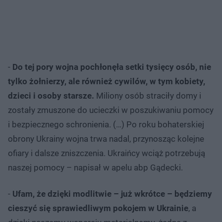
-
Do tej pory wojna pochłonęła setki tysięcy osób, nie
tylko żołnierzy, ale również cywilów, w tym kobiety,
dzieci i osoby starsze.
Miliony osób straciły domy i
zostały zmuszone do ucieczki w poszukiwaniu pomocy
i bezpiecznego schronienia. (…) Po roku bohaterskiej
obrony Ukrainy wojna trwa nadal, przynosząc kolejne
ofiary i dalsze zniszczenia. Ukraińcy wciąż potrzebują
naszej pomocy – napisał w apelu abp Gądecki.
-
Ufam, że dzięki modlitwie – już wkrótce – będziemy
cieszyć się sprawiedliwym pokojem w Ukrainie
, a