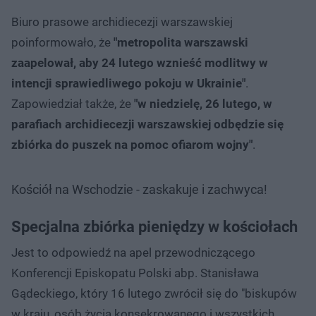
Biuro prasowe archidiecezji warszawskiej
poinformowało, że
"metropolita warszawski
zaapelował, aby 24 lutego wznieść modlitwy w
intencji sprawiedliwego pokoju w Ukrainie"
.
Zapowiedział także, że
"w niedzielę, 26 lutego, w
parafiach archidiecezji warszawskiej odbędzie się
zbiórka do puszek na pomoc ofiarom wojny"
.
Kościół na Wschodzie - zaskakuje i zachwyca!
Specjalna zbiórka pieniędzy w kościołach
Jest to odpowiedź na apel przewodniczącego
Konferencji Episkopatu Polski abp. Stanisława
Gądeckiego, który 16 lutego zwrócił się do "biskupów
w kraju, osób życia konsekrowanego i wszystkich