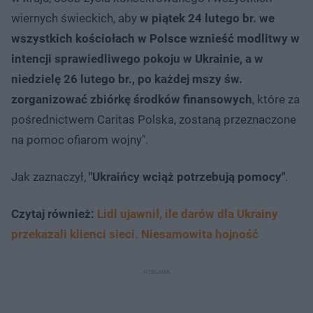
wiernych świeckich, aby
w piątek 24 lutego br. we
wszystkich kościołach w Polsce wznieść modlitwy w
intencji sprawiedliwego pokoju w Ukrainie, a w
niedzielę 26 lutego br., po każdej mszy św.
zorganizować zbiórkę środków finansowych
, które za
pośrednictwem Caritas Polska, zostaną przeznaczone
na pomoc ofiarom wojny".
Jak zaznaczył,
"Ukraińcy wciąż potrzebują pomocy"
.
Czytaj również:
Lidl ujawnił, ile darów dla Ukrainy
przekazali klienci sieci. Niesamowita hojność