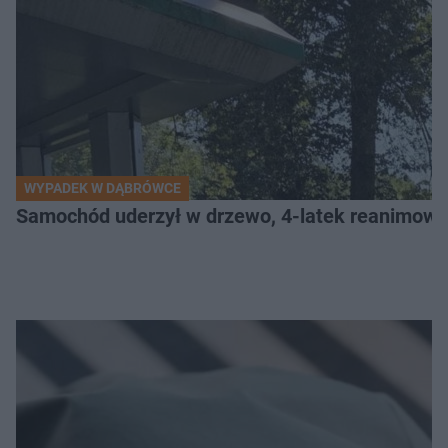
WYPADEK W DĄBRÓWCE
Samochód uderzył w drzewo, 4-latek reanimow