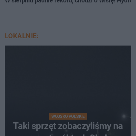
W sierpniu padnie rekord, chodzi o Wisłę! Hydro
LOKALNIE:
WOJSKO POLSKIE
Taki sprzęt zobaczyliśmy na