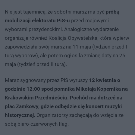
Nie jest tajemnicą, że sobotni marsz ma być
próbą
mobilizacji elektoratu PiS-u
przed majowymi
wyborami prezydenckimi. Analogiczne wydarzenie
organizuje również Koalicja Obywatelska, która wpierw
zapowiedziała swój marsz na 11 maja (tydzień przed I
turą wyborów), ale potem ogłosiła zmianę daty na 25
maja (tydzień przed II turą).
Marsz sygnowany przez PiS wyruszy
12 kwietnia o
godzinie 12:00 spod pomnika Mikołaja Kopernika na
Krakowskim Przedmieściu.
Pochód ma dotrzeć na
plac Zamkowy, gdzie odbędzie się koncert muzyki
historycznej.
Organizatorzy zachęcają do wzięcia ze
sobą biało-czerwonych flag.