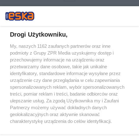
Drogi Użytkowniku,
My, naszych 1162 zaufanych partnerów oraz inne
Żaden utwór zamieszczony w serwisie nie może być powielany i
podmioty z Grupy ZPR Media uzyskujemy dostęp i
rozpowszechniany lub dalej rozpowszechniany w jakikolwiek sposób (w
przechowujemy informacje na urządzeniu oraz
tym także elektroniczny lub mechaniczny) na jakimkolwiek polu
eksploatacji w jakiejkolwiek formie, włącznie z umieszczaniem w
przetwarzamy dane osobowe, takie jak unikalne
Internecie bez pisemnej zgody właściciela praw. Jakiekolwiek użycie lub
identyfikatory, standardowe informacje wysyłane przez
wykorzystanie utworów w całości lub w części z naruszeniem prawa,
tzn. bez właściwej zgody, jest zabronione pod groźbą kary i może być
urządzenie czy dane przeglądania w celu zapewniania
ścigane prawnie.
spersonalizowanych reklam, wybór spersonalizowanych
treści, pomiar reklam i treści, badanie odbiorców oraz
ulepszanie usług. Za zgodą Użytkownika my i Zaufani
Partnerzy możemy używać dokładnych danych
geolokalizacyjnych oraz aktywnie skanować
charakterystykę urządzenia do celów identyfikacji.
Ponieważ cenimy Twoją prywatność, prosimy o zgodę na
O nas
korzystanie z tych technologii poprzez kliknięcie