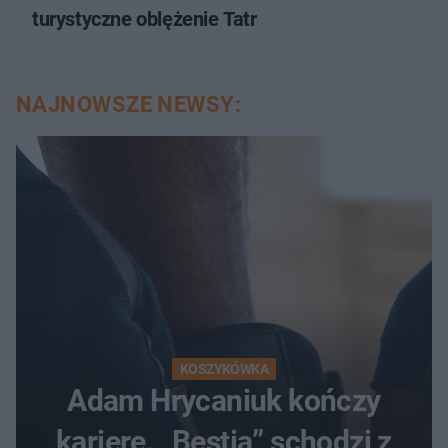
turystyczne oblężenie Tatr
NAJNOWSZE NEWSY:
KOSZYKÓWKA
Adam Hrycaniuk kończy
karierę. „Bestia” schodzi z