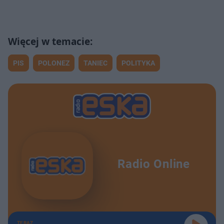
PIS
POLONEZ
TANIEC
POLITYKA
Radio Online
TERAZ