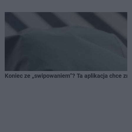
Koniec ze „swipowaniem”? Ta aplikacja chce zm