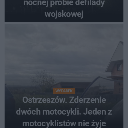
nocnej próbie defilady
wojskowej
WYPADEK
Ostrzeszów. Zderzenie
dwóch motocykli. Jeden z
motocyklistów nie żyje