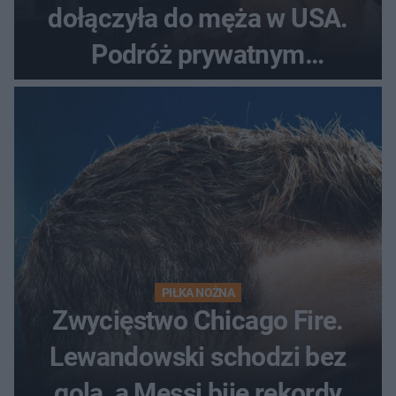
dołączyła do męża w USA.
Podróż prywatnym
odrzutowcem to dopiero
początek!
PIŁKA NOŻNA
Zwycięstwo Chicago Fire.
Lewandowski schodzi bez
gola, a Messi bije rekordy