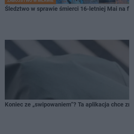
ZABÓJSTWO W MŁAWIE
Śledztwo w sprawie śmierci 16-letniej Mai na fi
Koniec ze „swipowaniem”? Ta aplikacja chce zm