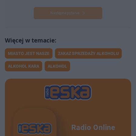
Następne pytanie
MIASTO JEST NASZE
ZAKAZ SPRZEDAŻY ALKOHOLU
ALKOHOL KARA
ALKOHOL
Radio Online