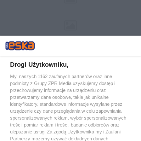
Drogi Użytkowniku,
My, naszych 1162 zaufanych partnerów oraz inne
Żaden utwór zamieszczony w serwisie nie może być powielany i
podmioty z Grupy ZPR Media uzyskujemy dostęp i
rozpowszechniany lub dalej rozpowszechniany w jakikolwiek sposób (w
tym także elektroniczny lub mechaniczny) na jakimkolwiek polu
przechowujemy informacje na urządzeniu oraz
eksploatacji w jakiejkolwiek formie, włącznie z umieszczaniem w
przetwarzamy dane osobowe, takie jak unikalne
Internecie bez pisemnej zgody właściciela praw. Jakiekolwiek użycie lub
identyfikatory, standardowe informacje wysyłane przez
wykorzystanie utworów w całości lub w części z naruszeniem prawa,
tzn. bez właściwej zgody, jest zabronione pod groźbą kary i może być
urządzenie czy dane przeglądania w celu zapewniania
ścigane prawnie.
spersonalizowanych reklam, wybór spersonalizowanych
treści, pomiar reklam i treści, badanie odbiorców oraz
ulepszanie usług. Za zgodą Użytkownika my i Zaufani
Partnerzy możemy używać dokładnych danych