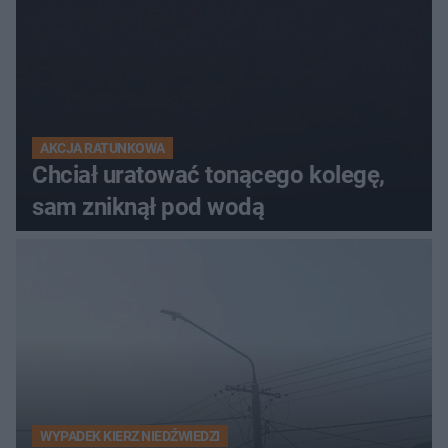
AKCJA RATUNKOWA
Chciał uratować tonącego kolegę,
sam zniknął pod wodą
WYPADEK KIERZ NIEDŹWIEDZI