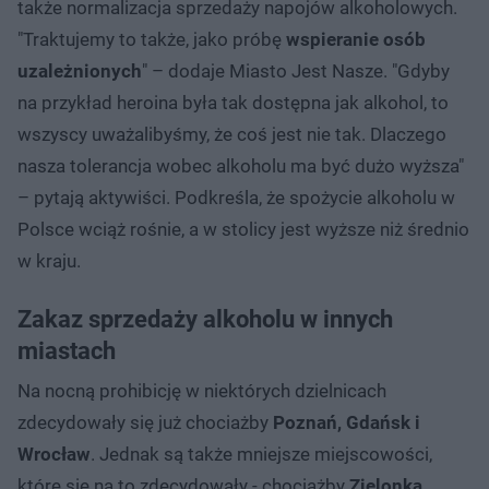
także normalizacja sprzedaży napojów alkoholowych.
"Traktujemy to także, jako próbę
wspieranie osób
uzależnionych
" – dodaje Miasto Jest Nasze. "Gdyby
na przykład heroina była tak dostępna jak alkohol, to
wszyscy uważalibyśmy, że coś jest nie tak. Dlaczego
nasza tolerancja wobec alkoholu ma być dużo wyższa"
– pytają aktywiści. Podkreśla, że spożycie alkoholu w
Polsce wciąż rośnie, a w stolicy jest wyższe niż średnio
w kraju.
Zakaz sprzedaży alkoholu w innych
miastach
Na nocną prohibicję w niektórych dzielnicach
zdecydowały się już chociażby
Poznań, Gdańsk i
Wrocław
. Jednak są także mniejsze miejscowości,
które się na to zdecydowały - chociażby
Zielonka,