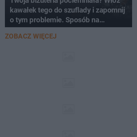
Twoja biżuteria pociemniała? Włóż
kawałek tego do szuflady i zapomnij
o tym problemie. Sposób na
pociemniałą biżuterię
ZOBACZ WIĘCEJ