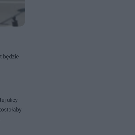
nt będzie
ej ulicy
zostałaby
.