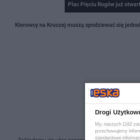
Plac Pięciu Rogów już otwar
Kierowcy na Kruczej muszą spodziewać się jedna
Drogi Użytkow
My, naszych 1162 zau
przechowujemy informa
standardowe informac