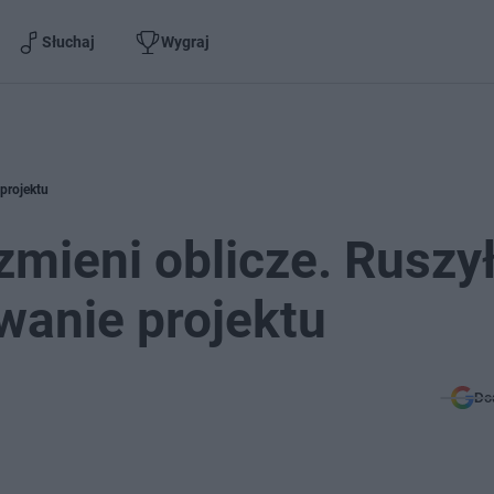
Słuchaj
Wygraj
projektu
mieni oblicze. Ruszy
wanie projektu
Do