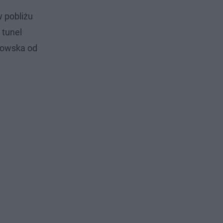
 pobliżu
 tunel
kowska od