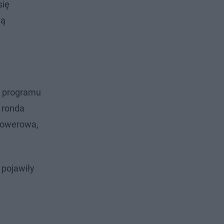
się
ną
o programu
 ronda
 rowerowa,
 pojawiły