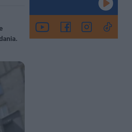
e
dania.