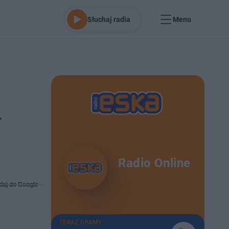
Słuchaj radia
Menu
ł
Radio Online
daj do Google
TERAZ GRAMY