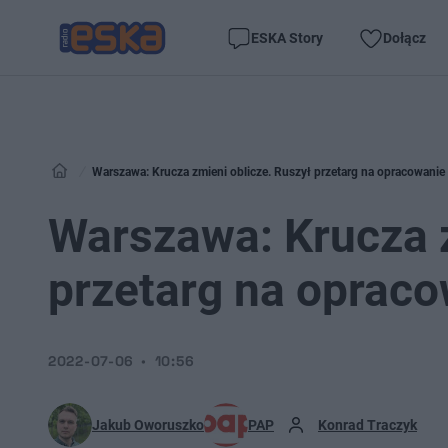
ESKA Story
Dołącz
Warszawa: Krucza zmieni oblicze. Ruszył przetarg na opracowanie 
Warszawa: Krucza z
przetarg na opraco
2022-07-06
10:56
Jakub Oworuszko
PAP
Konrad Traczyk