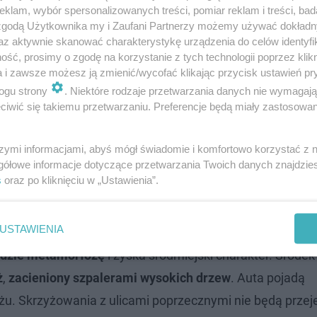
ejazdu przez Kruczą. Za to na tym odcinku funkcjonowały
klam, wybór spersonalizowanych treści, pomiar reklam i treści, bad
żnym elementem zmian, byłoby istotne zazielenienie
 zgodą Użytkownika my i Zaufani Partnerzy możemy używać dokład
az aktywnie skanować charakterystykę urządzenia do celów identyfi
ci od miejsca miałby szerokość mniej więcej od 8 do 15
ść, prosimy o zgodę na korzystanie z tych technologii poprzez klikn
a i zawsze możesz ją zmienić/wycofać klikając przycisk ustawień pr
ogu strony
. Niektóre rodzaje przetwarzania danych nie wymagaj
rami wysokich drzew
iwić się takiemu przetwarzaniu. Preferencje będą miały zastosowanie
ktantem Kruczej wskazany zostanie również projektant lu
szymi informacjami, abyś mógł świadomie i komfortowo korzystać z
gółowe informacje dotyczące przetwarzania Twoich danych znajdzi
 ul. Okrzei (na całej długości), Chodeckiej (na odcinku 
s
oraz po kliknięciu w „Ustawienia”.
olidarności (droga dla rowerów między al. Jana Pawła II a
USTAWIENIA
ejdzie metamorfozę
i zyska śródmiejski charakter. Środek
ż
,
zacieniony szpalerami wysokich drzew
. Auta pojadą
u. Skrzyżowania z ulicami poprzecznymi nie będą przej