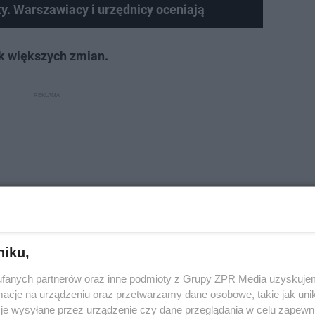
ty. Warszawiacy i urzędnicy oceniają
k większych zmian.
niku,
fanych partnerów oraz inne podmioty z Grupy ZPR Media uzyskujem
cje na urządzeniu oraz przetwarzamy dane osobowe, takie jak unika
je wysyłane przez urządzenie czy dane przeglądania w celu zapewn