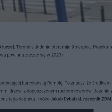
Kruczej
. Termin składania ofert mija 9 sierpnia. Projekta
wa powinna zacząć się w 2023 r.
ominającej barcelońską Ramblę. To znaczy, że środkiem t
erami drzew, z dopuszczonym ruchem rowerów. Jezdnia 
strony tego deptaka - mówi
Jakub Dybalski
,
rzecznik ZDM