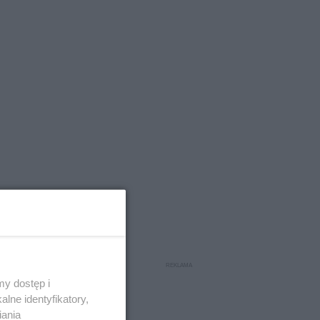
y dostęp i
lne identyfikatory,
iania