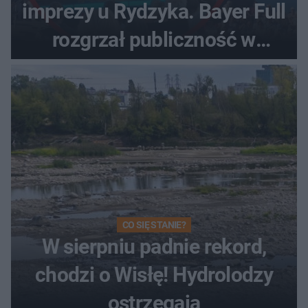
imprezy u Rydzyka. Bayer Full
rozgrzał publiczność w
Toruniu
CO SIĘ STANIE?
W sierpniu padnie rekord,
chodzi o Wisłę! Hydrolodzy
ostrzegają