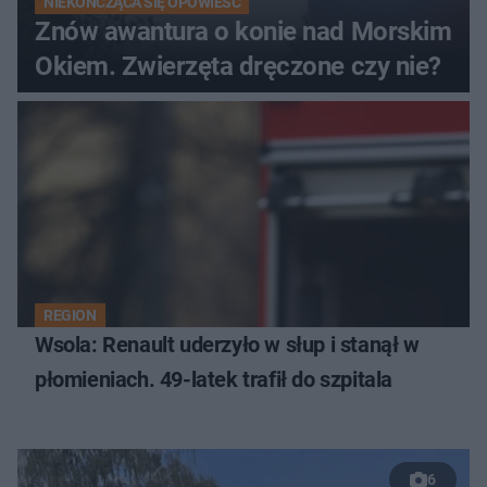
NIEKOŃCZĄCA SIĘ OPOWIEŚĆ
Znów awantura o konie nad Morskim
Okiem. Zwierzęta dręczone czy nie?
REGION
Wsola: Renault uderzyło w słup i stanął w
płomieniach. 49-latek trafił do szpitala
6