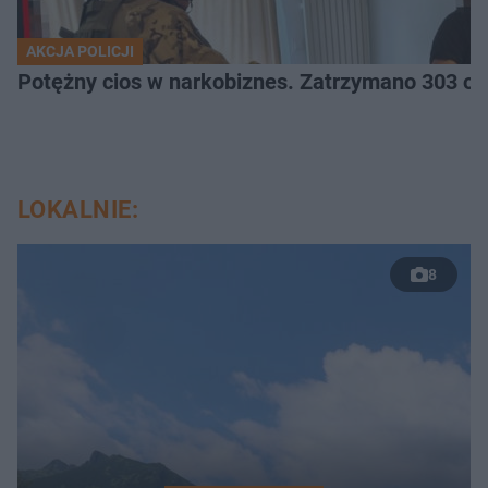
AKCJA POLICJI
Potężny cios 
LOKALNIE:
8