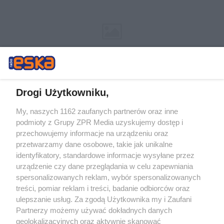
Drogi Użytkowniku,
My, naszych 1162 zaufanych partnerów oraz inne
Żaden utwór zamieszczony w serwisie nie może być powielany i
podmioty z Grupy ZPR Media uzyskujemy dostęp i
rozpowszechniany lub dalej rozpowszechniany w jakikolwiek sposób (w
tym także elektroniczny lub mechaniczny) na jakimkolwiek polu
przechowujemy informacje na urządzeniu oraz
eksploatacji w jakiejkolwiek formie, włącznie z umieszczaniem w
przetwarzamy dane osobowe, takie jak unikalne
Internecie bez pisemnej zgody właściciela praw. Jakiekolwiek użycie lub
identyfikatory, standardowe informacje wysyłane przez
wykorzystanie utworów w całości lub w części z naruszeniem prawa,
tzn. bez właściwej zgody, jest zabronione pod groźbą kary i może być
urządzenie czy dane przeglądania w celu zapewniania
ścigane prawnie.
spersonalizowanych reklam, wybór spersonalizowanych
treści, pomiar reklam i treści, badanie odbiorców oraz
ulepszanie usług. Za zgodą Użytkownika my i Zaufani
Partnerzy możemy używać dokładnych danych
geolokalizacyjnych oraz aktywnie skanować