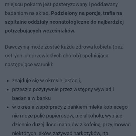
miejscu pokarm jest pasteryzowany i poddawany
badaniom na skład.
Podzielony na porcje, trafia na
szpitalne oddziały neonatologiczne do najbardziej
potrzebujących wcześniaków.
Dawczynią może zostać każda zdrowa kobieta (bez
ostrych lub przewlekłych chorób) spełniająca
następujące warunki:
znajduje się w okresie laktacji,
przeszła pozytywnie przez wstępny wywiad i
badania w banku
w okresie współpracy z bankiem mleka kobiecego
nie może palić papierosów, pić alkoholu, wypijać
dziennie dużej ilości napojów z kofeiną, przyjmować
niektórych leków, zażywać narkotyków, itp.