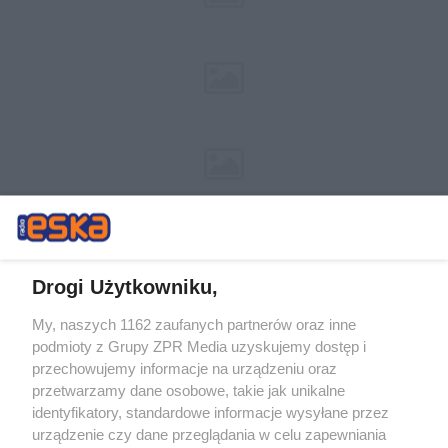
Drogi Użytkowniku,
My, naszych 1162 zaufanych partnerów oraz inne
Żaden utwór zamieszczony w serwisie nie może być powielany i
podmioty z Grupy ZPR Media uzyskujemy dostęp i
rozpowszechniany lub dalej rozpowszechniany w jakikolwiek sposób (w
tym także elektroniczny lub mechaniczny) na jakimkolwiek polu
przechowujemy informacje na urządzeniu oraz
eksploatacji w jakiejkolwiek formie, włącznie z umieszczaniem w
przetwarzamy dane osobowe, takie jak unikalne
Internecie bez pisemnej zgody właściciela praw. Jakiekolwiek użycie lub
identyfikatory, standardowe informacje wysyłane przez
wykorzystanie utworów w całości lub w części z naruszeniem prawa,
tzn. bez właściwej zgody, jest zabronione pod groźbą kary i może być
urządzenie czy dane przeglądania w celu zapewniania
ścigane prawnie.