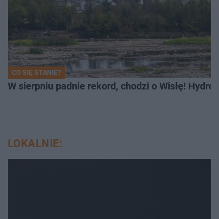
CO SIĘ STANIE?
W sierpniu padnie rekord, chodzi o Wisłę! Hydro
LOKALNIE: