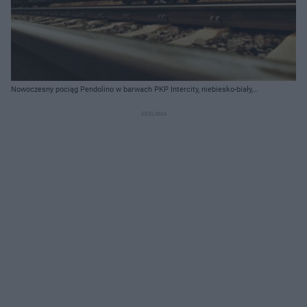
Nowoczesny pociąg Pendolino w barwach PKP Intercity, niebiesko-biały,
jadący po torach. Widok z perspektywy niskiego kąta, podkreślający
dynamikę i szybkość kolei. Zdjęcie ilustruje plany nowych inwestycji
kolejowych, o których można przeczytać na Super Biznes.