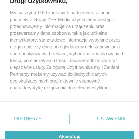
Drogi Użytkowniku,
My, naszych 1160 zaufanych partnerów oraz inne
Żaden utwór zamieszczony w serwisie nie może być powielany i
podmioty z Grupy ZPR Media uzyskujemy dostęp i
rozpowszechniany lub dalej rozpowszechniany w jakikolwiek sposób (w
przechowujemy informacje na urządzeniu oraz
tym także elektroniczny lub mechaniczny) na jakimkolwiek polu
eksploatacji w jakiejkolwiek formie, włącznie z umieszczaniem w
przetwarzamy dane osobowe, takie jak unikalne
Internecie bez pisemnej zgody właściciela praw. Jakiekolwiek użycie lub
identyfikatory, standardowe informacje wysyłane przez
wykorzystanie utworów w całości lub w części z naruszeniem prawa,
tzn. bez właściwej zgody, jest zabronione pod groźbą kary i może być
urządzenie czy dane przeglądania w celu zapewniania
ścigane prawnie.
spersonalizowanych reklam, wybór spersonalizowanych
treści, pomiar reklam i treści, badanie odbiorców oraz
ulepszanie usług. Za zgodą Użytkownika my i Zaufani
Partnerzy możemy używać dokładnych danych
geolokalizacyjnych oraz aktywnie skanować
charakterystykę urządzenia do celów identyfikacji.
Ponieważ cenimy Twoją prywatność, prosimy o zgodę na
O nas
korzystanie z tych technologii poprzez kliknięcie
Informacje prawne
„Akceptuję”. Zgoda jest dobrowolna i zawsze możesz ją
zmienić/wycofać klikając przycisk ustawień prywatności
PARTNERZY
USTAWIENIA
Nasze serwisy
znajdujący się w lewym dolnym rogu strony
. Niektóre
rodzaje przetwarzania danych nie wymagają zgody
© 2026 Grupa ZPR Media
Akceptuję
użytkownika, ale masz prawo sprzeciwić się takiemu