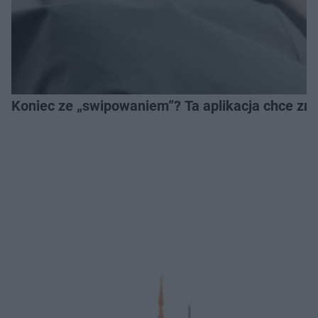
Koniec ze „swipowaniem”? Ta aplikacja chce zm