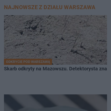
NAJNOWSZE Z DZIAŁU WARSZAWA
ODKRYCIE POD WARSZAWĄ
Skarb odkryty na Mazowszu. Detektorysta znala