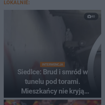
LOKALNIE:
40
INTERWENCJA
Siedlce: Brud i smród w
tunelu pod torami.
Mieszkańcy nie kryją
oburzenia!