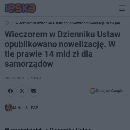
Wieczorem w Dzienniku Ustaw opublikowano nowelizację. W tle prawie
14 mld zł dla samorządów
Wieczorem w Dzienniku Ustaw
opublikowano nowelizację. W
tle prawie 14 mld zł dla
samorządów
2022-09-19
19:43
Dodaj do Google
M.He
PAP.
W poniedziałek w Dzienniku Ustaw