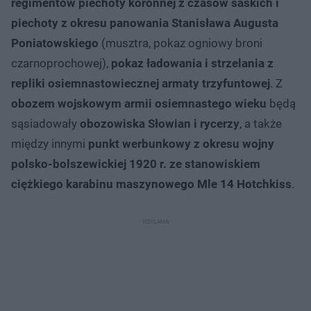
regimentów piechoty koronnej z czasów saskich i
piechoty z okresu panowania Stanisława Augusta
Poniatowskiego
(musztra, pokaz ogniowy broni
czarnoprochowej),
pokaz ładowania i strzelania z
repliki osiemnastowiecznej armaty trzyfuntowej
. Z
obozem wojskowym armii osiemnastego wieku
będą
sąsiadowały
obozowiska Słowian i rycerzy
, a także
między innymi
punkt werbunkowy z okresu wojny
polsko-bolszewickiej 1920 r. ze stanowiskiem
ciężkiego karabinu maszynowego Mle 14 Hotchkiss
.