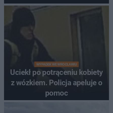
WYPADEK WE WROCŁAWIU
Uciekł po potrąceniu kobiety
z wózkiem. Policja apeluje o
pomoc