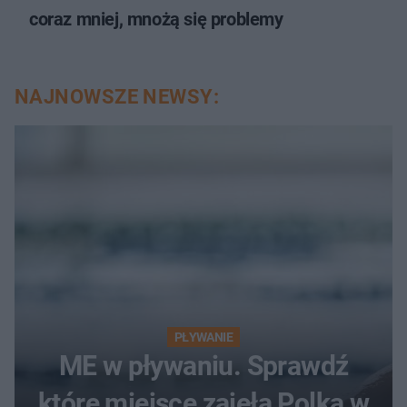
coraz mniej, mnożą się problemy
NAJNOWSZE NEWSY:
PŁYWANIE
ME w pływaniu. Sprawdź
które miejsce zajęła Polka w