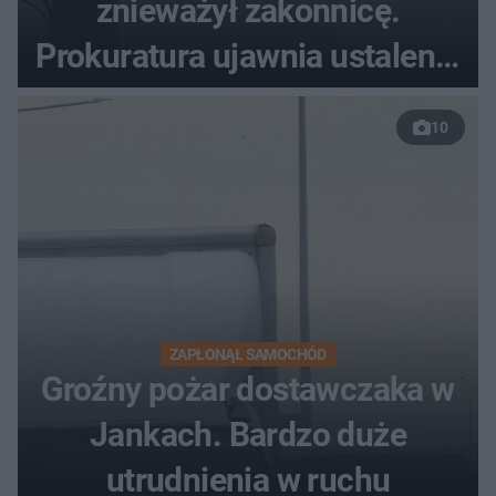
znieważył zakonnicę.
Prokuratura ujawnia ustalenia
w sprawie 26-latka
10
ZAPŁONĄŁ SAMOCHÓD
Groźny pożar dostawczaka w
Jankach. Bardzo duże
utrudnienia w ruchu