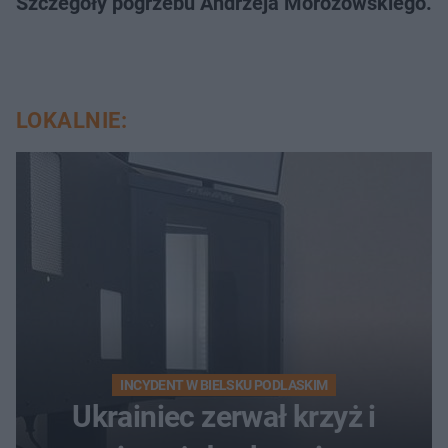
Szczegóły pogrzebu Andrzeja Morozowskiego. D
LOKALNIE:
INCYDENT W BIELSKU PODLASKIM
Ukrainiec zerwał krzyż i