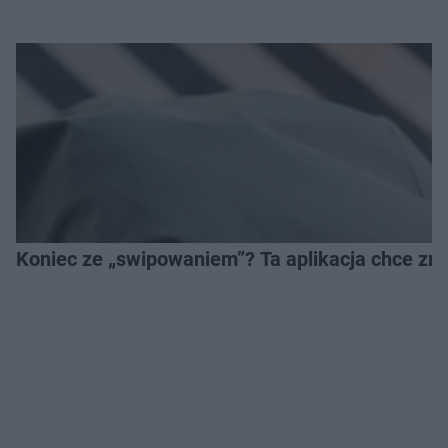
Koniec ze „swipowaniem”? Ta aplikacja chce zm