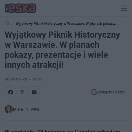
Wyjątkowy Piknik Historyczny w Warszawie. W planach pokazy,
prezentacje i wiele innych atrakcji!
Wyjątkowy Piknik Historyczny
w Warszawie. W planach
pokazy, prezentacje i wiele
innych atrakcji!
2024-04-26
21:32
Dodaj do Google
M.He
PAP.
W niedzielę, 28 kwietnia na Cytadeli odbędzie