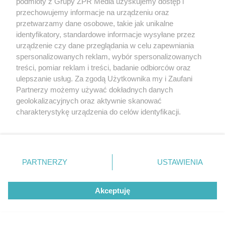
podmioty z Grupy ZPR Media uzyskujemy dostęp i
przechowujemy informacje na urządzeniu oraz
przetwarzamy dane osobowe, takie jak unikalne
identyfikatory, standardowe informacje wysyłane przez
urządzenie czy dane przeglądania w celu zapewniania
spersonalizowanych reklam, wybór spersonalizowanych
treści, pomiar reklam i treści, badanie odbiorców oraz
ulepszanie usług. Za zgodą Użytkownika my i Zaufani
Żaden utwór zamieszczony w serwisie nie może być powielany i
Partnerzy możemy używać dokładnych danych
rozpowszechniany lub dalej rozpowszechniany w jakikolwiek sposób (w
tym także elektroniczny lub mechaniczny) na jakimkolwiek polu
geolokalizacyjnych oraz aktywnie skanować
eksploatacji w jakiejkolwiek formie, włącznie z umieszczaniem w
charakterystykę urządzenia do celów identyfikacji.
Internecie bez pisemnej zgody właściciela praw. Jakiekolwiek użycie lub
wykorzystanie utworów w całości lub w części z naruszeniem prawa,
Ponieważ cenimy Twoją prywatność, prosimy o zgodę na
tzn. bez właściwej zgody, jest zabronione pod groźbą kary i może być
korzystanie z tych technologii poprzez kliknięcie
ścigane prawnie.
„Akceptuję”. Zgoda jest dobrowolna i zawsze możesz ją
zmienić/wycofać klikając przycisk ustawień prywatności
PARTNERZY
USTAWIENIA
znajdujący się w lewym dolnym rogu strony
. Niektóre
rodzaje przetwarzania danych nie wymagają zgody
Akceptuję
użytkownika, ale masz prawo sprzeciwić się takiemu
przetwarzaniu. Preferencje będą miały zastosowanie tylko
O nas
na tej witrynie.