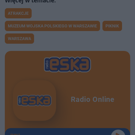
ATRAKCJE
MUZEUM WOJSKA POLSKIEGO W WARSZAWIE
PIKNIK
WARSZAWA
Radio Online
TERAZ