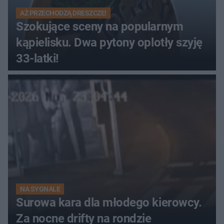
AŻ PRZECHODZĄ DRESZCZE!
Szokujące sceny na popularnym
kąpielisku. Dwa pytony oplotły szyję
33-latki!
NA SYGNALE
Surowa kara dla młodego kierowcy.
Za nocne drifty na rondzie