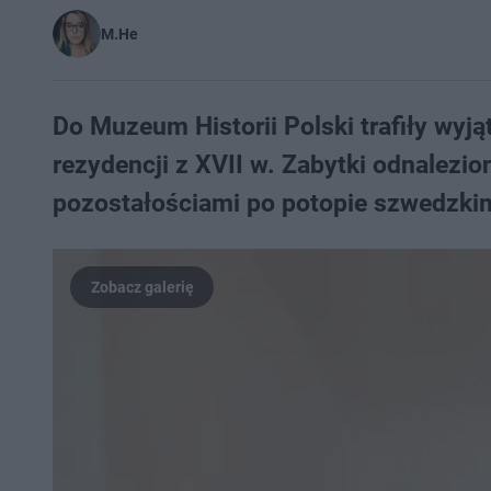
M.He
Do Muzeum Historii Polski trafiły wyj
rezydencji z XVII w. Zabytki odnalezi
pozostałościami po potopie szwedzki