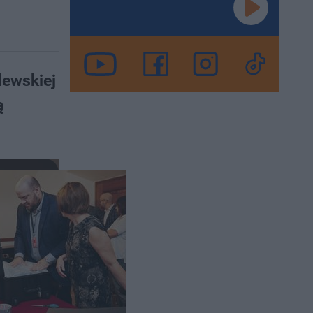
lewskiej
ą