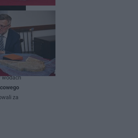
kowski
 w wodach
łacowego
owali za