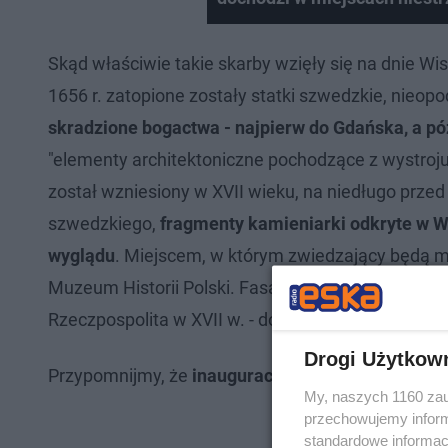
Skąd właściwie takie skarby wzięły się na dnie Wis
1656 r. zatopione zostały statki szwedzkie, nieopo
skradzione bogactwa - najpierw do Gdańska, a pó
"elementy architektoniczne pochodzące z wystroju
został wzniesiony w XVII wieku, na niedługo prz
szwedzkiego,
fragmenty kamieniarki odkryte w Wi
wyglądu
. Miejscem, w którym zwiedzający będą m
Muzeum Historii Polski. Fasada pałacu będzie jej 
Rzeczpospolita w XVII w. - dowiadujemy się.
Drogi Użytkow
Przypomnijmy, że
inauguracja nowej siedziby MHP
My, naszych 1160 zau
przechowujemy informa
standardowe informac