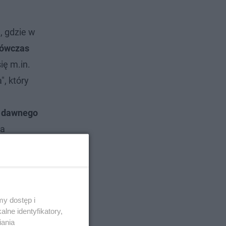
, gdzie w
wówczas
ię m.in.
, który
o dawnego
ła
y dostęp i
lne identyfikatory,
iania