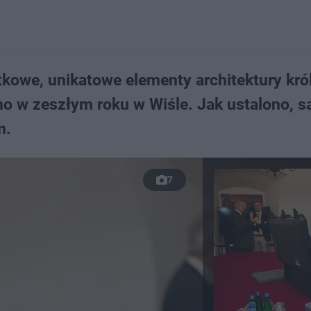
ątkowe, unikatowe elementy architektury kró
ono w zeszłym roku w Wiśle. Jak ustalono, s
m.
7