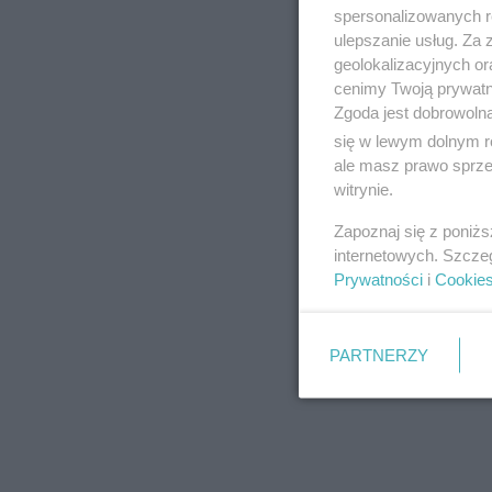
spersonalizowanych re
ulepszanie usług. Za
geolokalizacyjnych or
cenimy Twoją prywatno
Zgoda jest dobrowoln
się w lewym dolnym r
ale masz prawo sprzec
witrynie.
Zapoznaj się z poniż
internetowych. Szcze
Prywatności
i
Cookie
PARTNERZY