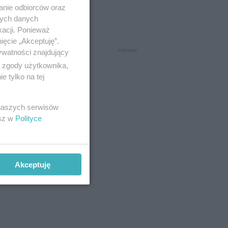
anie odbiorców oraz
nych danych
kacji. Ponieważ
ięcie „Akceptuję”.
ywatności znajdujący
ą zgody użytkownika,
 tylko na tej
 naszych serwisów
esz w
Polityce
Akceptuję