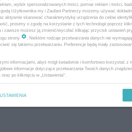
klam, wybór spersonalizowanych treści, pomiar reklam i treści, bad
 zgodą Użytkownika my i Zaufani Partnerzy możemy używać dokład
az aktywnie skanować charakterystykę urządzenia do celów identyfi
ść, prosimy o zgodę na korzystanie z tych technologii poprzez klikn
a i zawsze możesz ją zmienić/wycofać klikając przycisk ustawień pr
ogu strony
. Niektóre rodzaje przetwarzania danych nie wymagaj
iwić się takiemu przetwarzaniu. Preferencje będą miały zastosowanie
szymi informacjami, abyś mógł świadomie i komfortowo korzystać z
gółowe informacje dotyczące przetwarzania Twoich danych znajdzi
s
oraz po kliknięciu w „Ustawienia”.
USTAWIENIA