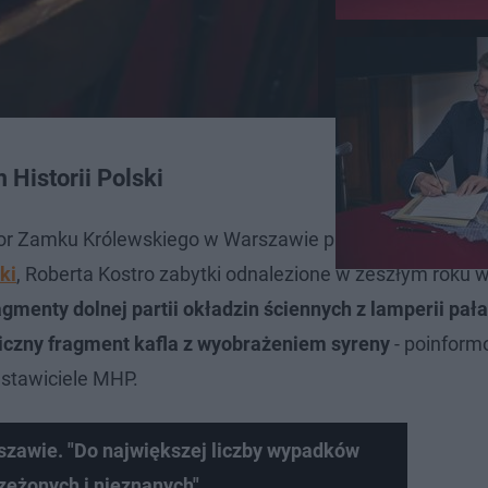
Historii Polski
ktor Zamku Królewskiego w Warszawie prof. Wojciech Fał
ki
, Roberta Kostro zabytki odnalezione w zeszłym roku
menty dolnej partii okładzin ściennych z lamperii pa
czny fragment kafla z wyobrażeniem syreny
- poinform
stawiciele MHP.
zawie. "Do największej liczby wypadków
zeżonych i nieznanych"