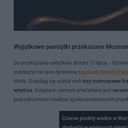
Wyjątkowe pamiątki przekazane Muzeum 
Do przekazania zabytków doszło 12 lipca. - Dyre
przekazał na ręce dyrektora
Muzeum Historii Pols
Wisły. Znajdują się wśród nich
trzy marmurowe frag
wnętrza
. Kolejnym cennym artefaktem jest
cerami
pośrednictwem mediów społecznościowych przed
Czarne punkty wodne w Wars
dochodzi w miejscach niestr