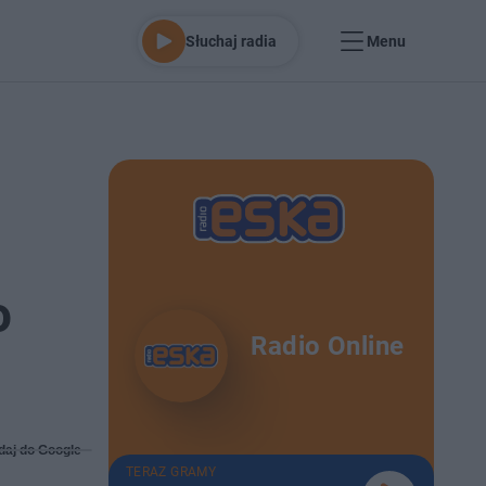
Słuchaj radia
Menu
.
o
Radio Online
daj do Google
TERAZ GRAMY