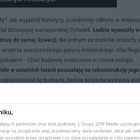
ły? Jak wyjaśnili historycy, przedmioty odkryto w miejscu
dal dzisiejszej warszawskiej Cytadeli.
Łodzie wywoziły 
źniej do samej Szwecji.
Na jednym ze statków znalazły s
 wnętrza warszawskiego pałacu królewskiego Villa Regia"
ed potopem.- Choć budowlę zniszczono w czasie potopu
śle w ostatnich latach pozwalają na rekonstrukcję jeg
ogli podziwiać tę budowlę, będzie przyszła wystawa sta
elementem, ilustrując zniszczenia, których doświadczyła
niku,
 planowana jest na koniec września tego roku
.
fanych partnerów oraz inne podmioty z Grupy ZPR Media uzyskujem
cje na urządzeniu oraz przetwarzamy dane osobowe, takie jak unika
je wysyłane przez urządzenie czy dane przeglądania w celu zapewn