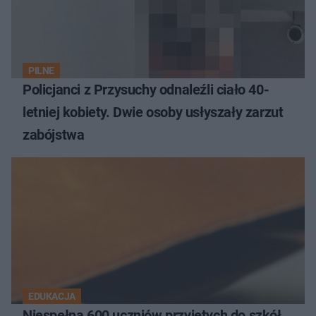
PILNE
Policjanci z Przysuchy odnaleźli ciało 40-
letniej kobiety. Dwie osoby usłyszały zarzut
zabójstwa
EDUKACJA
Niespełna 600 uczniów przyjętych do szkół