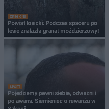
Z REGIONU
Powiat łosicki: Podczas spaceru po
lesie znalazła granat moździerzowy!
SPORT
Pojedziemy pewni siebie, odważni i
po awans. Siemieniec o rewanżu w
Szkocji