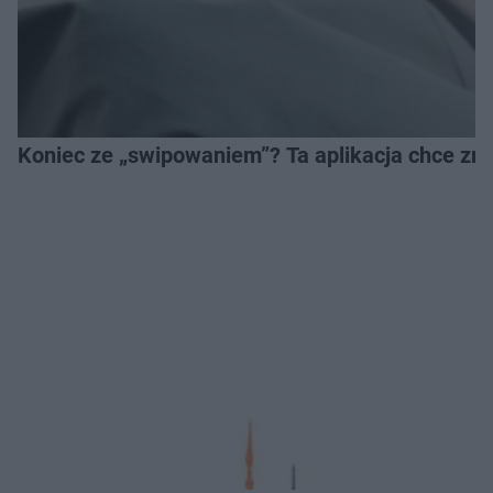
Koniec ze „swipowaniem”? Ta aplikacja chce zm