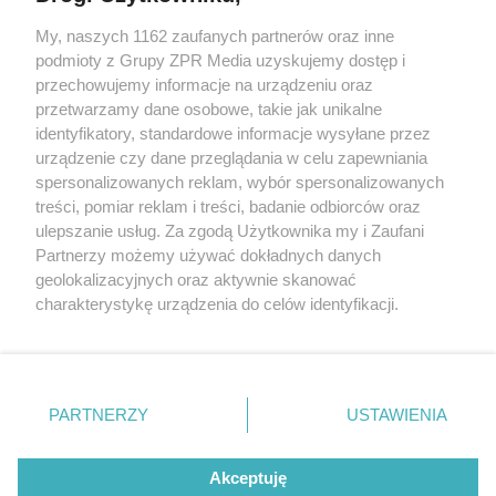
My, naszych 1162 zaufanych partnerów oraz inne
Żaden utwór zamieszczony w serwisie nie może być powielany i
podmioty z Grupy ZPR Media uzyskujemy dostęp i
rozpowszechniany lub dalej rozpowszechniany w jakikolwiek sposób (w
tym także elektroniczny lub mechaniczny) na jakimkolwiek polu
przechowujemy informacje na urządzeniu oraz
eksploatacji w jakiejkolwiek formie, włącznie z umieszczaniem w
przetwarzamy dane osobowe, takie jak unikalne
Internecie bez pisemnej zgody właściciela praw. Jakiekolwiek użycie lub
identyfikatory, standardowe informacje wysyłane przez
wykorzystanie utworów w całości lub w części z naruszeniem prawa,
tzn. bez właściwej zgody, jest zabronione pod groźbą kary i może być
urządzenie czy dane przeglądania w celu zapewniania
ścigane prawnie.
spersonalizowanych reklam, wybór spersonalizowanych
treści, pomiar reklam i treści, badanie odbiorców oraz
ulepszanie usług. Za zgodą Użytkownika my i Zaufani
Partnerzy możemy używać dokładnych danych
geolokalizacyjnych oraz aktywnie skanować
charakterystykę urządzenia do celów identyfikacji.
Ponieważ cenimy Twoją prywatność, prosimy o zgodę na
O nas
korzystanie z tych technologii poprzez kliknięcie
Informacje prawne
„Akceptuję”. Zgoda jest dobrowolna i zawsze możesz ją
zmienić/wycofać klikając przycisk ustawień prywatności
PARTNERZY
USTAWIENIA
Nasze serwisy
znajdujący się w lewym dolnym rogu strony
. Niektóre
rodzaje przetwarzania danych nie wymagają zgody
© 2026 Grupa ZPR Media
Akceptuję
użytkownika, ale masz prawo sprzeciwić się takiemu