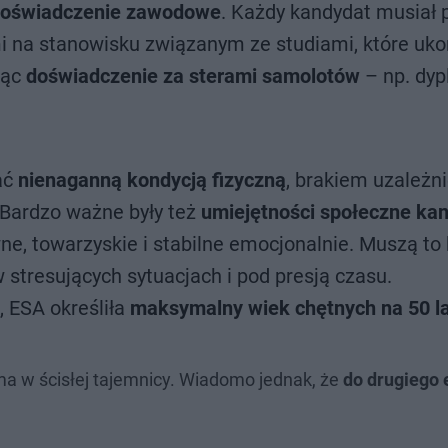
doświadczenie zawodowe
. Każdy kandydat musiał 
i na stanowisku związanym ze studiami, które uko
jąc
doświadczenie za sterami samolotów
– np. dy
ać
nienaganną kondycją fizyczną
, brakiem uzależni
Bardzo ważne były też
umiejętności społeczne ka
, towarzyskie i stabilne emocjonalnie. Muszą to 
 stresujących sytuacjach i pod presją czasu.
 ESA określiła
maksymalny wiek chętnych na 50 la
a w ścisłej tajemnicy. Wiadomo jednak, że
do drugiego 