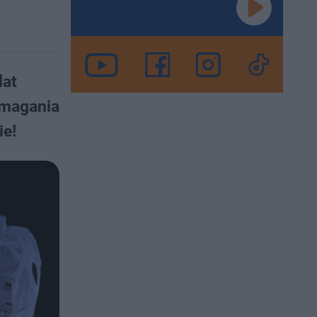
lat
ymagania
ie!