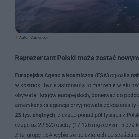
Autor: Canva.com
Reprezentant Polski może zostać nowym
Europejska Agencja Kosmiczna (ESA)
ogłosiła
nab
w kosmos i bycie astronautą to marzenie wielu os
obywateli krajów europejskich, ponieważ do podob
amerykańska agencja przyjmowała zgłoszenia tylk
23 tys. chętnych
, z czego ponad pół tysiąca z Pols
czego aż 22 523 osoby (17 126 mężczyzn i 5 379 ko
Z tej grupy ESA wybierze od czterech do sześciu o