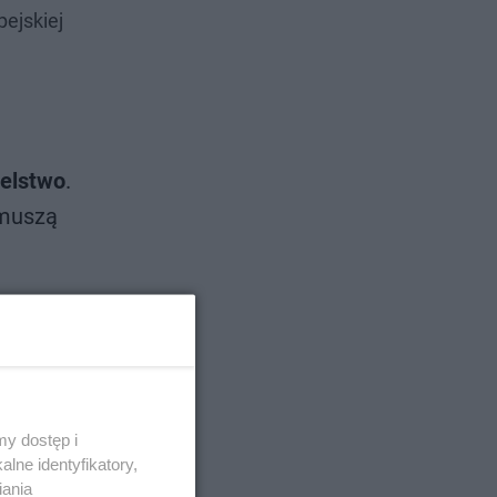
ejskiej
elstwo
.
uszą
y dostęp i
lne identyfikatory,
iania