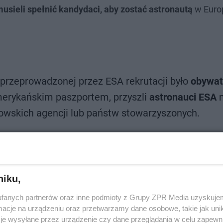
sieli spełnić kandydaci, aby zostać astronautą
w Europ
zeprowadzonej przez ESA rekrutacji było
obywat
merykańskim paszportem, przyszli
astronauci ESA
m
owskich agencji lub państw stowarzyszonych.
niku,
fanych partnerów oraz inne podmioty z Grupy ZPR Media uzyskujem
cje na urządzeniu oraz przetwarzamy dane osobowe, takie jak unika
je wysyłane przez urządzenie czy dane przeglądania w celu zapewn