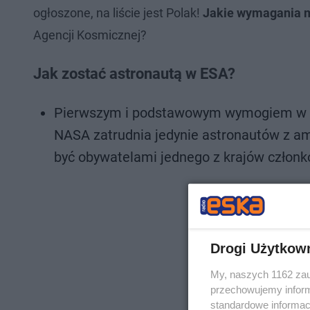
ogłoszone, na liście jest Polak!
Jakie wymagania mu
Agencji Kosmicznej?
Jak zostać astronautą w ESA?
Pierwszym i podstawowym wymogiem w pr
NASA zatrudnia jedynie astronautów z a
być obywatelami jednego z krajów członk
Drogi Użytkow
My, naszych 1162 zau
przechowujemy informa
standardowe informac