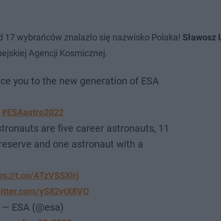
d 17 wybrańców znalazło się nazwisko Polaka!
Sławosz 
pejskiej Agencji Kosmicznej.
ce you to the new generation of ESA
#ESAastro2022
stronauts are five career astronauts, 11
reserve and one astronaut with a
ps://t.co/ATzVSSXirj
witter.com/yS82vtX8VQ
— ESA (@esa)