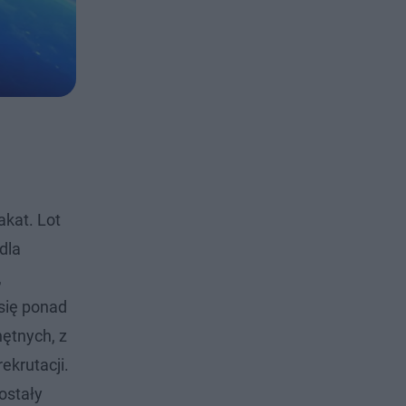
akat. Lot
dla
,
się ponad
hętnych, z
ekrutacji.
ostały