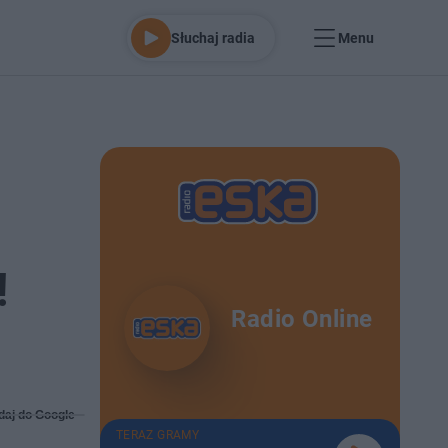
Słuchaj radia
Menu
!
Radio Online
daj do Google
TERAZ GRAMY