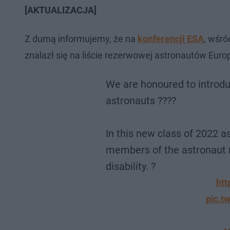
[AKTUALIZACJA]
Z dumą informujemy, że na
konferencji ESA
, wśró
znalazł się na liście rezerwowej astronautów Euro
We are honoured to introdu
astronauts ?‍??‍?
In this new class of 2022 a
members of the astronaut 
disability. ?
htt
pic.t