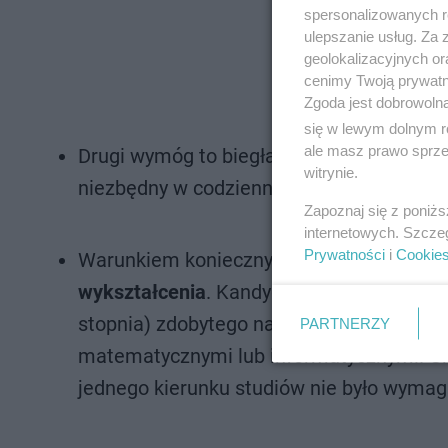
spersonalizowanych re
ulepszanie usług. Za
geolokalizacyjnych or
cenimy Twoją prywatno
Zgoda jest dobrowoln
się w lewym dolnym r
ale masz prawo sprzec
Drugi wymóg to biegła
znajomość języka 
witrynie.
niezbędny w codziennej komunikacji w ES
Zapoznaj się z poniż
internetowych. Szcze
Prywatności
i
Cookie
Warunkiem koniecznym do przejścia pierw
wykształcenia
. Kandydaci musieli posiad
stopnia) zdobytego na kierunku związany
PARTNERZY
matematycznymi lub informatycznymi. Choc
jednego kierunku studiów nie było wymag