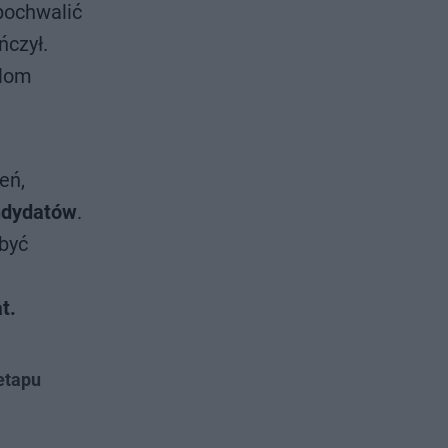
pochwalić
ńczył.
plom
eń,
ndydatów
.
być
t.
etapu