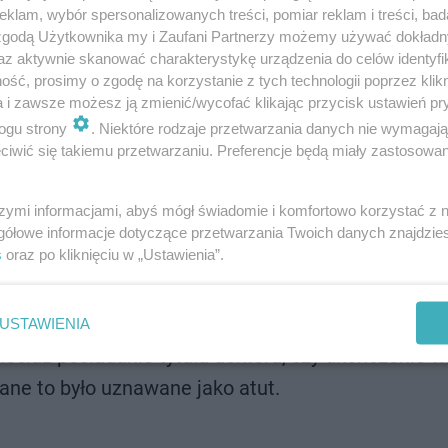
klam, wybór spersonalizowanych treści, pomiar reklam i treści, bad
 zgodą Użytkownika my i Zaufani Partnerzy możemy używać dokład
az aktywnie skanować charakterystykę urządzenia do celów identyfi
ść, prosimy o zgodę na korzystanie z tych technologii poprzez klikn
a i zawsze możesz ją zmienić/wycofać klikając przycisk ustawień pr
ogu strony
. Niektóre rodzaje przetwarzania danych nie wymagaj
iwić się takiemu przetwarzaniu. Preferencje będą miały zastosowanie
angielskiego
(na poziomie co najmniej C1), który j
A i na
Międzynarodowej Stacji Kosmicznej
.
szymi informacjami, abyś mógł świadomie i komfortowo korzystać z
gółowe informacje dotyczące przetwarzania Twoich danych znajdzi
s
oraz po kliknięciu w „Ustawienia”.
szego etapu rekrutacji było
posiadanie wyższego
ać tytułu magistra, magistra inżyniera (lub innego
m z naukami przyrodniczymi, medycznymi, technic
USTAWIENIA
iaż posiadanie tytułu doktora, czy ukończenie wi
ane to było uznawane jako atut.