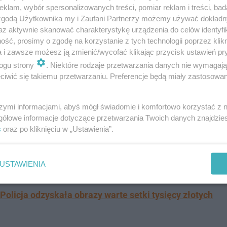
klam, wybór spersonalizowanych treści, pomiar reklam i treści, bad
 zgodą Użytkownika my i Zaufani Partnerzy możemy używać dokład
wpływem
az aktywnie skanować charakterystykę urządzenia do celów identyfi
ść, prosimy o zgodę na korzystanie z tych technologii poprzez klikn
a i zawsze możesz ją zmienić/wycofać klikając przycisk ustawień pr
ącznie
358 kolizji
oraz
18 wypadków drogowych
, w który
ogu strony
. Niektóre rodzaje przetwarzania danych nie wymagaj
nkcjonariusze zatrzymali
41 kierujących, którzy wsiedli z
iwić się takiemu przetwarzaniu. Preferencje będą miały zastosowanie
szymi informacjami, abyś mógł świadomie i komfortowo korzystać z
y tej pomocy potrzebowali, głównie seniorom i osobom 
gółowe informacje dotyczące przetwarzania Twoich danych znajdzi
s
oraz po kliknięciu w „Ustawienia”.
tyczne wyszkolenie policjantów z zakresu udzielenia pie
eży, czy pomoc przyjdzie na czas i będzie skuteczna - pod
USTAWIENIA
 Policja odzyskała obrazy warte setki tysięcy złotych