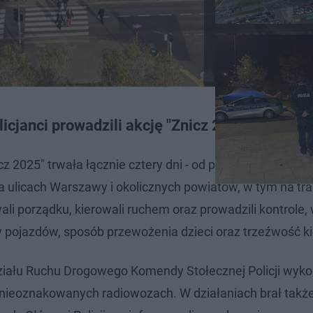
icjanci prowadzili akcję "Znicz 2025"
2025" trwała łącznie cztery dni - od piątku, 31 paździer
na ulicach Warszawy i okolicznych powiatów, w tym na tr
li porządku, kierowali ruchem oraz prowadzili kontrole, 
y pojazdów, sposób przewożenia dzieci oraz trzeźwość ki
działu Ruchu Drogowego Komendy Stołecznej Policji wyko
 nieoznakowanych radiowozach. W działaniach brał także