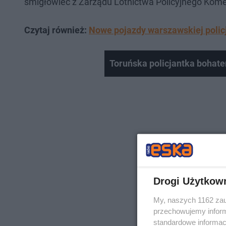
śmigłowiec z Zarządu Lotnictwa Policyjnego Kome
Czytaj również:
Nowe pojazdy warszawskiej policji
Toruńska policjantka bohate
Drogi Użytkow
My, naszych 1162 zau
przechowujemy informa
standardowe informac