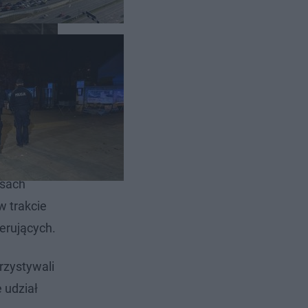
nika do
asach
w trakcie
erujących.
rzystywali
 udział