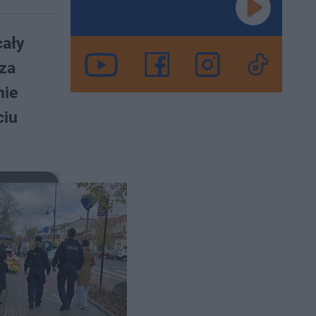
cały
 za
nie
ciu