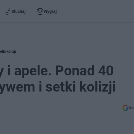
Słuchaj
Wygraj
ki kolizji
 i apele. Ponad 40
wem i setki kolizji
Do