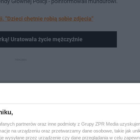
ndy Głównej Policji - poinformowali mundurowi.
. "Dzieci chętnie robią sobie zdjęcia"
rką! Uratowała życie mężczyźnie
niku,
fanych partnerów oraz inne podmioty z Grupy ZPR Media uzyskujem
cje na urządzeniu oraz przetwarzamy dane osobowe, takie jak unika
je wysyłane przez urządzenie czy dane przeglądania w celu zapewn