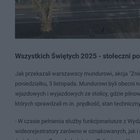
Wszystkich Świętych 2025 - stołeczni pol
Jak przekazali warszawscy mundurowi, akcja "Znicz 
poniedziałku, 3 listopada. Mundurowi byli obecni 
wjazdowych i wyjazdowych ze stolicy, gdzie pilnowa
których sprawdzali m.in. prędkość, stan techniczn
- W czasie pełnienia służby funkcjonariusze z Wy
wideorejestratory zarówno w oznakowanych, jak i