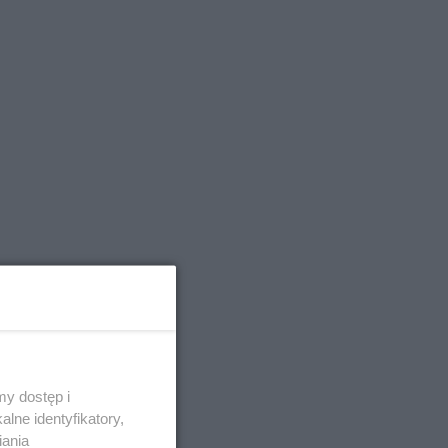
y dostęp i
lne identyfikatory,
iania