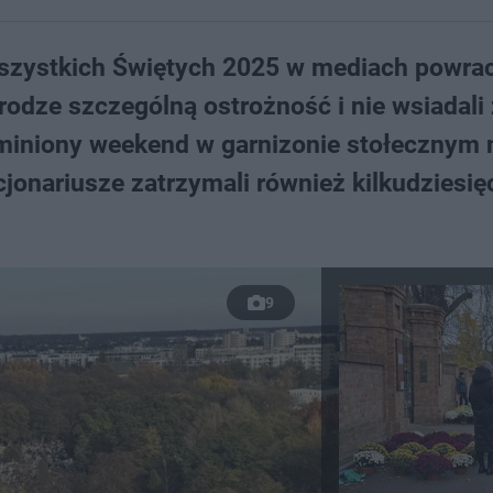
Wszystkich Świętych 2025 w mediach powra
rodze szczególną ostrożność i nie wsiadali
miniony weekend w garnizonie stołecznym 
cjonariusze zatrzymali również kilkudziesię
9