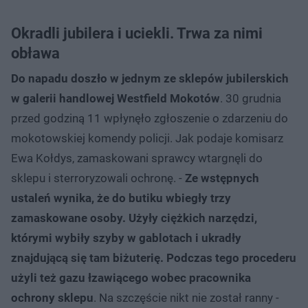
Okradli jubilera i uciekli. Trwa za nimi
obława
Do napadu doszło w jednym ze sklepów jubilerskich
w galerii handlowej Westfield Mokotów
. 30 grudnia
przed godziną 11 wpłynęło zgłoszenie o zdarzeniu do
mokotowskiej komendy policji. Jak podaje komisarz
Ewa Kołdys, zamaskowani sprawcy wtargnęli do
sklepu i sterroryzowali ochronę. -
Ze wstępnych
ustaleń wynika, że do butiku wbiegły trzy
zamaskowane osoby. Użyły ciężkich narzędzi,
którymi wybiły szyby w gablotach i ukradły
znajdującą się tam biżuterię. Podczas tego procederu
użyli też gazu łzawiącego wobec pracownika
ochrony sklepu
. Na szczęście nikt nie został ranny -