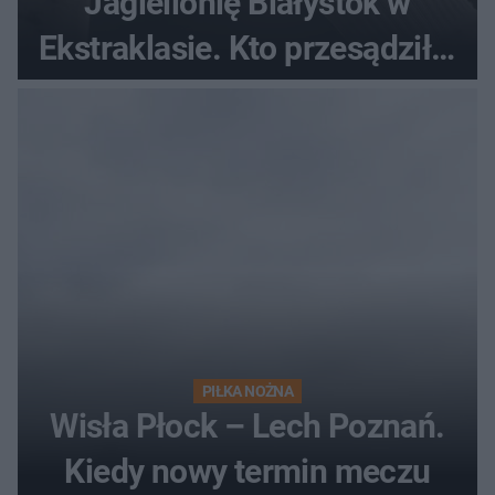
Jagiellonię Białystok w
Ekstraklasie. Kto przesądził o
losach meczu?
PIŁKA NOŻNA
Wisła Płock – Lech Poznań.
Kiedy nowy termin meczu