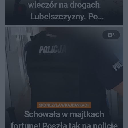
wieczór na drogach
Lubelszczyzny. Po
nieudanym manewrze
5
wyprzedzania zginął
kierowca auta
SKOŃCZYŁA W KAJDANKACH
Schowała w majtkach
fortunę! Poszła tak na policję