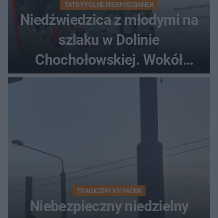
TATRY PEŁNE NIESPODZIANEK
Niedźwiedzica z młodymi na
szlaku w Dolinie
Chochołowskiej. Wokół
turyści!
TRAGICZNY WYPADEK
Niebezpieczny niedzielny