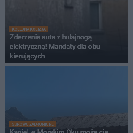
KOLEJNA KOLIZJA
Zderzenie auta z hulajnogą
elektryczną! Mandaty dla obu
kierujących
SUROWO ZABRONIONE
Kąpiel w Morskim Oku może cię