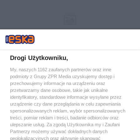
Drogi Użytkowniku,
My, naszych 1162 zaufanych partnerów oraz inne
Żaden utwór zamieszczony w serwisie nie może być powielany i
podmioty z Grupy ZPR Media uzyskujemy dostęp i
rozpowszechniany lub dalej rozpowszechniany w jakikolwiek sposób (w
tym także elektroniczny lub mechaniczny) na jakimkolwiek polu
przechowujemy informacje na urządzeniu oraz
eksploatacji w jakiejkolwiek formie, włącznie z umieszczaniem w
przetwarzamy dane osobowe, takie jak unikalne
Internecie bez pisemnej zgody właściciela praw. Jakiekolwiek użycie lub
identyfikatory, standardowe informacje wysyłane przez
wykorzystanie utworów w całości lub w części z naruszeniem prawa,
tzn. bez właściwej zgody, jest zabronione pod groźbą kary i może być
urządzenie czy dane przeglądania w celu zapewniania
ścigane prawnie.
spersonalizowanych reklam, wybór spersonalizowanych
treści, pomiar reklam i treści, badanie odbiorców oraz
ulepszanie usług. Za zgodą Użytkownika my i Zaufani
Partnerzy możemy używać dokładnych danych
geolokalizacyjnych oraz aktywnie skanować