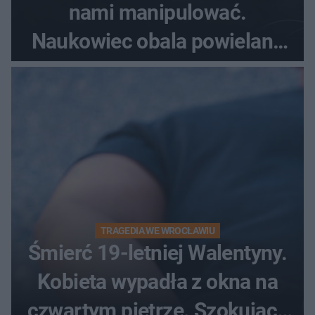
nami manipulować.
Naukowiec obala powielane
od lat mity na ich temat
TRAGEDIA WE WROCŁAWIU
Śmierć 19-letniej Walentyny.
Kobieta wypadła z okna na
czwartym piętrze. Szokujące