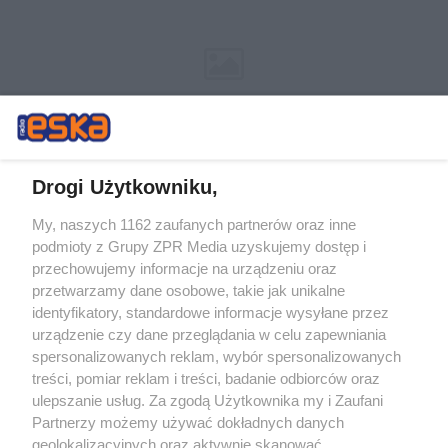
Drogi Użytkowniku,
My, naszych 1162 zaufanych partnerów oraz inne
Żaden utwór zamieszczony w serwisie nie może być powielany i
podmioty z Grupy ZPR Media uzyskujemy dostęp i
rozpowszechniany lub dalej rozpowszechniany w jakikolwiek sposób (w
przechowujemy informacje na urządzeniu oraz
tym także elektroniczny lub mechaniczny) na jakimkolwiek polu
eksploatacji w jakiejkolwiek formie, włącznie z umieszczaniem w
przetwarzamy dane osobowe, takie jak unikalne
Internecie bez pisemnej zgody właściciela praw. Jakiekolwiek użycie lub
identyfikatory, standardowe informacje wysyłane przez
wykorzystanie utworów w całości lub w części z naruszeniem prawa,
tzn. bez właściwej zgody, jest zabronione pod groźbą kary i może być
urządzenie czy dane przeglądania w celu zapewniania
ścigane prawnie.
spersonalizowanych reklam, wybór spersonalizowanych
treści, pomiar reklam i treści, badanie odbiorców oraz
ulepszanie usług. Za zgodą Użytkownika my i Zaufani
Partnerzy możemy używać dokładnych danych
geolokalizacyjnych oraz aktywnie skanować