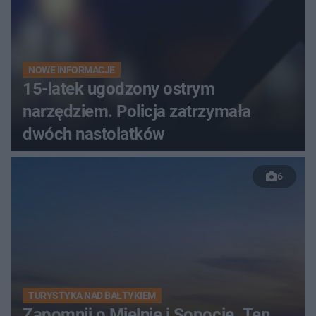
NOWE INFORMACJE
15-latek ugodzony ostrym
narzędziem. Policja zatrzymała
dwóch nastolatków
6
TURYSTYKA NAD BAŁTYKIEM
Zapomnij o Mielnie i Sopocie. Ten