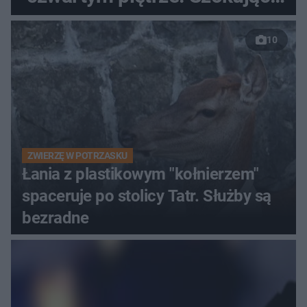
nagranie trafiło do sieci
10
ZWIERZĘ W POTRZASKU
Łania z plastikowym "kołnierzem"
spaceruje po stolicy Tatr. Służby są
bezradne