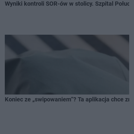
Wyniki kontroli SOR-ów w stolicy. Szpital Połu
Koniec ze „swipowaniem”? Ta aplikacja chce zm