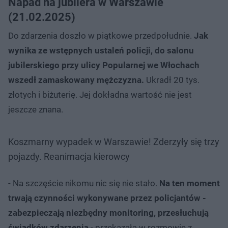
Napad na jubilera w Warszawie
(21.02.2025)
Do zdarzenia doszło w piątkowe przedpołudnie.
Jak
wynika ze wstępnych ustaleń policji, do salonu
jubilerskiego przy ulicy Popularnej we Włochach
wszedł zamaskowany mężczyzna.
Ukradł 20 tys.
złotych i biżuterię. Jej dokładna wartość nie jest
jeszcze znana.
Koszmarny wypadek w Warszawie! Zderzyły się trzy
pojazdy. Reanimacja kierowcy
- Na szczęście nikomu nic się nie stało.
Na ten moment
trwają czynności wykonywane przez policjantów -
zabezpieczają niezbędny monitoring, przesłuchują
świadków zdarzenia
- przekazała w rozmowie z