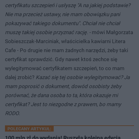
certyfikatu szczepień i usłyszę "A na jakiej podstawie?
Nie ma przecież ustawy, nie mam obowiązku pani
pokazywać takiego dokumentu". Chciał nie chciał
muszę takiej osobie przyznać rację. -
mówi Małgorzata
Sobieszczak-Marciniak, właścicielka kawiarni Litera
Cafe - Po drugie nie mam żadnych narzędzi, żeby taki
certyfikat sprawdzić. Gdy nawet ktoś zechce się
wylegitymować certyfikatem szczepień, to co mam
dalej zrobić?
Kazać się tej osobie wylegitymować? Ja
mam poprosić o dokument, dowód osobisty żeby
porównać, że dana osoba to ta, która okazuje mi
certyfikat? Jest to niezgodne z prawem, bo mamy
RODO.
POLECANY ARTYKUŁ:
100 mln zł do wydania! Ruszyła kolejna edycja