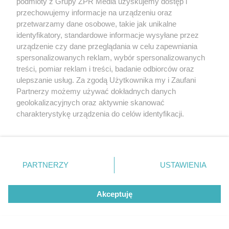
podmioty z Grupy ZPR Media uzyskujemy dostęp i
przechowujemy informacje na urządzeniu oraz
przetwarzamy dane osobowe, takie jak unikalne
identyfikatory, standardowe informacje wysyłane przez
urządzenie czy dane przeglądania w celu zapewniania
PIELĘGNACJA BORÓWKI
spersonalizowanych reklam, wybór spersonalizowanych
Zrób to po zebraniu borówek, a za
treści, pomiar reklam i treści, badanie odbiorców oraz
ulepszanie usług. Za zgodą Użytkownika my i Zaufani
rok zbiory będą obfite
Partnerzy możemy używać dokładnych danych
geolokalizacyjnych oraz aktywnie skanować
charakterystykę urządzenia do celów identyfikacji.
Ponieważ cenimy Twoją prywatność, prosimy o zgodę na
korzystanie z tych technologii poprzez kliknięcie
„Akceptuję”. Zgoda jest dobrowolna i zawsze możesz ją
zmienić/wycofać klikając przycisk ustawień prywatności
PARTNERZY
USTAWIENIA
znajdujący się w lewym dolnym rogu strony
. Niektóre
rodzaje przetwarzania danych nie wymagają zgody
Akceptuję
użytkownika, ale masz prawo sprzeciwić się takiemu
przetwarzaniu. Preferencje będą miały zastosowanie tylko
na tej witrynie.
ZAKUPY