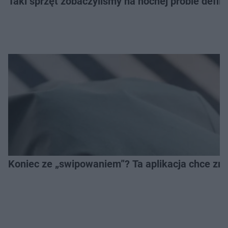
Taki sprzęt zobaczyliśmy na nocnej próbie defil
Koniec ze „swipowaniem”? Ta aplikacja chce zm