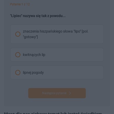
Pytanie 1 z 12
"Lipiec" nazywa się tak z powodu...
znaczenia hiszpańskiego słowa "lipo" [pol.
"gotowy"]
kwitnących lip
lipnej pogody
Następne pytanie