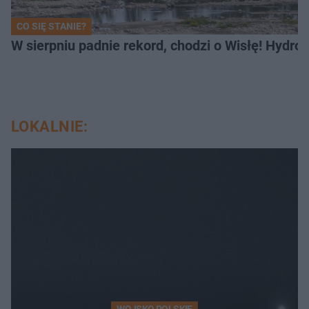
CO SIĘ STANIE?
W sierpniu padnie rekord, chodzi o Wisłę! Hydro
LOKALNIE: