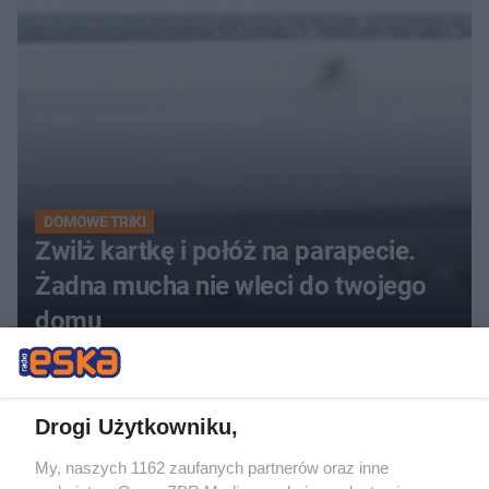
kobiety
DOMOWE TRIKI
Zwilż kartkę i połóż na parapecie.
Żadna mucha nie wleci do twojego
domu
Drogi Użytkowniku,
My, naszych 1162 zaufanych partnerów oraz inne