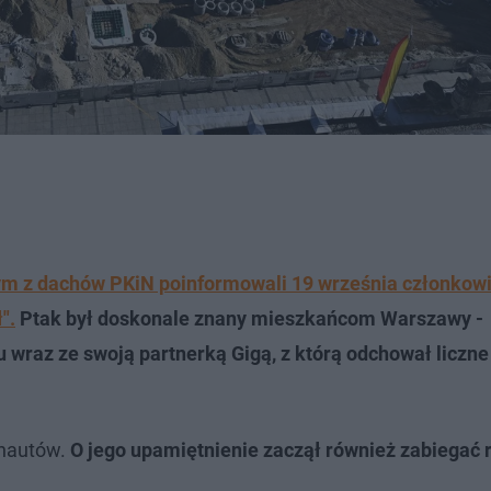
ym z dachów PKiN poinformowali 19 września członkow
".
Ptak był doskonale znany mieszkańcom Warszawy -
wraz ze swoją partnerką Gigą, z którą odchował liczne
rnautów.
O jego upamiętnienie zaczął również zabiegać 