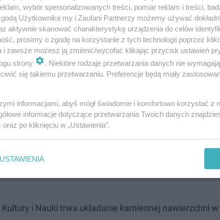
klam, wybór spersonalizowanych treści, pomiar reklam i treści, bad
 zgodą Użytkownika my i Zaufani Partnerzy możemy używać dokład
az aktywnie skanować charakterystykę urządzenia do celów identyfi
ść, prosimy o zgodę na korzystanie z tych technologii poprzez klikn
a i zawsze możesz ją zmienić/wycofać klikając przycisk ustawień pr
ogu strony
. Niektóre rodzaje przetwarzania danych nie wymagaj
iwić się takiemu przetwarzaniu. Preferencje będą miały zastosowanie
szymi informacjami, abyś mógł świadomie i komfortowo korzystać z
gółowe informacje dotyczące przetwarzania Twoich danych znajdzi
s
oraz po kliknięciu w „Ustawienia”.
enia sokoła Franka w stołecznej przestrzeni publiczne
ącym właśnie placu Centralnym tablicy pamiątkowej
, d
USTAWIENIA
okoła Franka"
. Przedstawiciele ratusza nie odnieśli się j
Kultury i Nauki trwa układanie kamiennej nawierzchni w