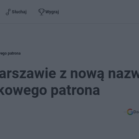
Słuchaj
Wygraj
wego patrona
Warszawie z nową naz
kowego patrona
Do