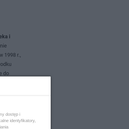
eka i
nie
w 1998 r.,
rodku
e do
łecznik w
y dostęp i
lne identyfikatory,
iania