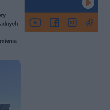
óry
radnych
imienia