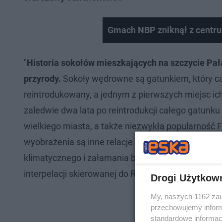
Gmach NBP zniknął z centr
"
Historia sokołów mieszkających na szczycie Pał
przyrody.
Sokoły wędrowne są gatunkiem, który cał
reintrodukowany, a jednym z pierwszych miejsc ich 
zaledwie dwa lata po reintrodukcji całego gatunku 
wielkiego miasta, a także niezwykła popularność F
wyobrażenia są inne relacje ludzi z przyrodą. Tak
klimatycznego i załamania bioróżnorodności, któr
interpelacji skierowanej do Rafała Trzaskowskiego
Drogi Użytkow
My, naszych 1162 zau
przechowujemy informa
standardowe informac