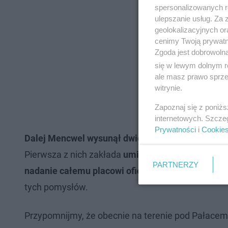
spersonalizowanych re
ulepszanie usług. Za
geolokalizacyjnych or
cenimy Twoją prywatno
Zgoda jest dobrowoln
się w lewym dolnym r
ale masz prawo sprzec
witrynie.
Zapoznaj się z poniż
internetowych. Szcze
Prywatności
i
Cookie
Dalej Mencwel wysunął dwie propozycje upamiętni
Pierwsza z nich zakłada
umieszczenie na powstaj
PARTNERZY
nadanie całemu placowi oficjalnej nazwy "Plac S
tych pomysłów.
Przypomnijmy, że obecnie na terenie pod Pałacem 