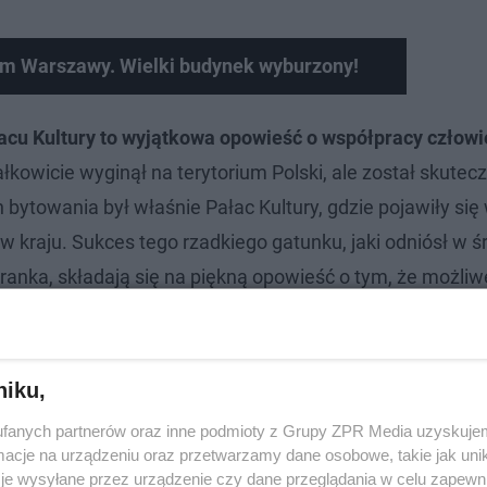
um Warszawy. Wielki budynek wyburzony!
acu Kultury to wyjątkowa opowieść o współpracy człowi
kowicie wyginął na terytorium Polski, ale został skutecz
bytowania był właśnie Pałac Kultury, gdzie pojawiły się 
w kraju. Sukces tego rzadkiego gatunku, jaki odniósł w ś
ranka, składają się na piękną opowieść o tym, że możliw
ie opowieści są dla nas bardzo ważne w czasach kryzysu
ego jesteśmy świadkami i współsprawcami" - napisał spo
.
niku,
fanych partnerów oraz inne podmioty z Grupy ZPR Media uzyskujem
cje na urządzeniu oraz przetwarzamy dane osobowe, takie jak unika
je wysyłane przez urządzenie czy dane przeglądania w celu zapewn