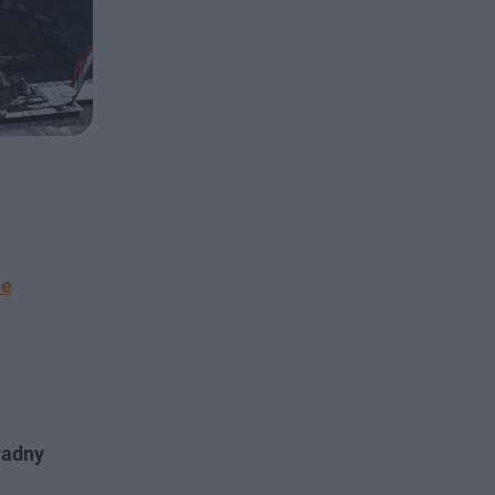
ie
radny