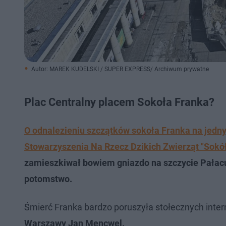
Autor: MAREK KUDELSKI / SUPER EXPRESS/ Archiwum prywatne
Plac Centralny placem Sokoła Franka?
O odnalezieniu szczątków sokoła Franka na jedn
Stowarzyszenia Na Rzecz Dzikich Zwierząt "Sokół
zamieszkiwał bowiem gniazdo na szczycie Pałacu 
potomstwo.
Śmierć Franka bardzo poruszyła stołecznych inte
Warszawy
Jan Mencwel.