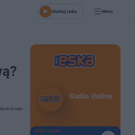
Słuchaj radia
Menu
wą?
Radio Online
daj do Google
TERAZ GRAMY