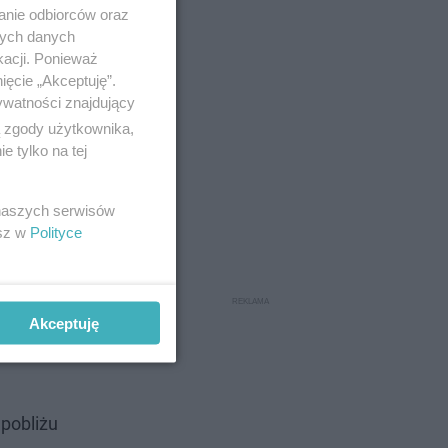
anie odbiorców oraz
nych danych
kacji. Ponieważ
ięcie „Akceptuję”.
ywatności znajdujący
ą zgody użytkownika,
 tylko na tej
 naszych serwisów
esz w
Polityce
j.
ruga -
Akceptuję
eszcze do
 pobliżu