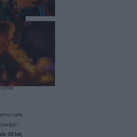
pod
ecznie
 temu całe
zwijać i
ie 30 lat,