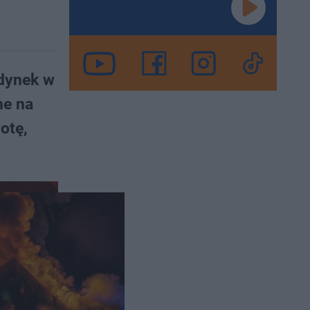
udynek w
ne na
otę,