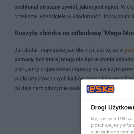
pochłonął straszny żywioł, jakim jest ogień.
W ciąg
przekazali właściciele w wiadomości, którą opublik
Ruszyła zbiórka na odbudowę "Mega Mus
Jak dodali, najważniejsze dla nich jest to, że w
poż
pomocy, bez której mogą nie być w stanie odbudo
planujemy organizować imprezy na świeżym powietr
wielu artystów, innych klubów, techników oraz fi
co daje nam olbrzymie nadzieje na przyszłość" - za
Drogi Użytkow
My, naszych 1160 zau
przechowujemy informa
standardowe informac