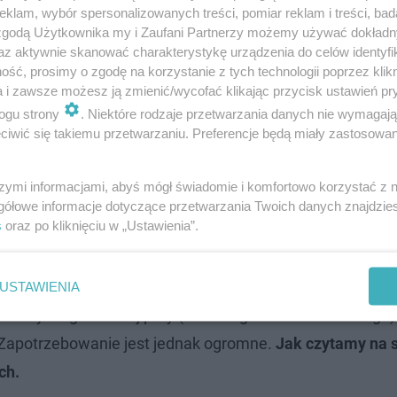
klam, wybór spersonalizowanych treści, pomiar reklam i treści, bad
 zgodą Użytkownika my i Zaufani Partnerzy możemy używać dokład
az aktywnie skanować charakterystykę urządzenia do celów identyfi
ść, prosimy o zgodę na korzystanie z tych technologii poprzez klikn
a i zawsze możesz ją zmienić/wycofać klikając przycisk ustawień pr
ogu strony
. Niektóre rodzaje przetwarzania danych nie wymagaj
iwić się takiemu przetwarzaniu. Preferencje będą miały zastosowanie
szymi informacjami, abyś mógł świadomie i komfortowo korzystać z
z klubu muzycznego na Mazowszu. Wybuchł
gółowe informacje dotyczące przetwarzania Twoich danych znajdzi
s
oraz po kliknięciu w „Ustawienia”.
osoba
ła się w mediach społecznościowych klubu 19 lutego.
P
USTAWIENIA
iny Wilga". Do tej pory (stan na godz. 16:00 20 lutego)
. Zapotrzebowanie jest jednak ogromne.
Jak czytamy na s
ch.