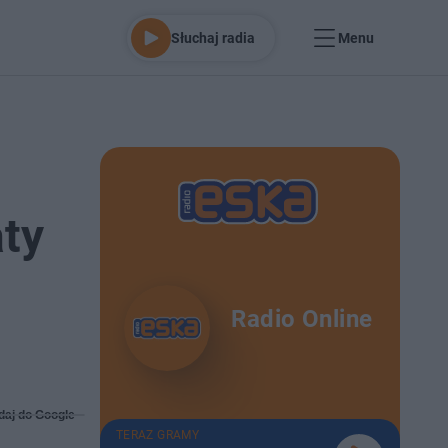
Słuchaj radia
Menu
aty
Radio Online
daj do Google
TERAZ GRAMY