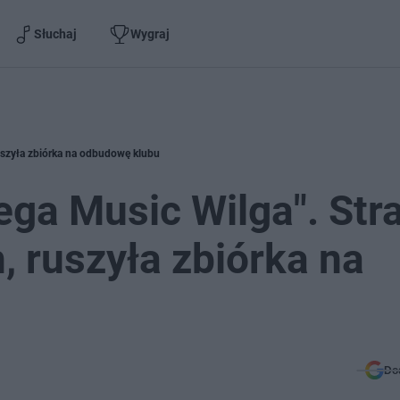
Słuchaj
Wygraj
ruszyła zbiórka na odbudowę klubu
ega Music Wilga". Str
, ruszyła zbiórka na
Do