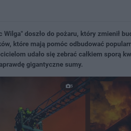
 Wilga" doszło do pożaru, który zmienił b
odków, które mają pomóc odbudować popular
cicielom udało się zebrać całkiem sporą kw
naprawdę gigantyczne sumy.
5