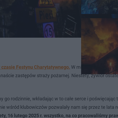
w czasie Festynu Charytatywnego.
W miejscu zdarzenia, 
aście zastępów straży pożarnej. Niestety, żywioł ostat
y go rodzinnie, wkładając w to całe serce i poświęcając
nie wśród klubowiczów pozwalały nam się przez te lata ro
ety, 16 lutego 2025 r. wszystko, na co pracowaliśmy praw