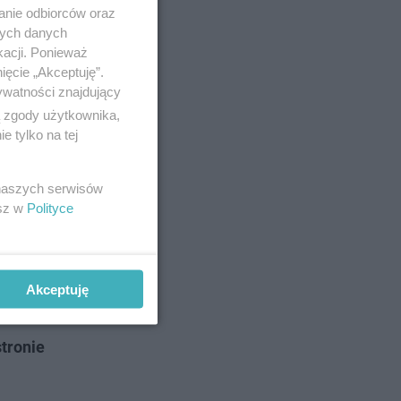
anie odbiorców oraz
nych danych
kacji. Ponieważ
ięcie „Akceptuję”.
ywatności znajdujący
ą zgody użytkownika,
 tylko na tej
 naszych serwisów
esz w
Polityce
rowadzi ją
Akceptuję
 na
tronie