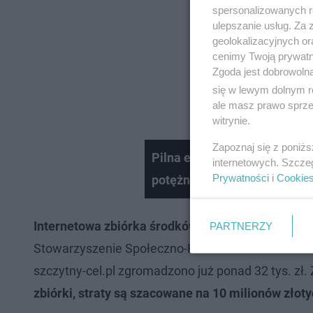
spersonalizowanych re
ulepszanie usług. Za
geolokalizacyjnych or
cenimy Twoją prywatno
Zgoda jest dobrowoln
się w lewym dolnym r
ale masz prawo sprzec
witrynie.
Zapoznaj się z poniż
Pilna ewakuacja 200 osób 
internetowych. Szcze
Prywatności
i
Cookie
potężny pożar. Ranna jedna 
Internetowa zbiórka środków na odbudowę pojawi
PARTNERZY
Stowarzyszenie Społeczno-Kulturalne "Razem dla Gm
szczytny-cel.pl zgromadzono już ponad 32 tys. zł
zbiórki, straty są szacowane na 10 milionów złoty