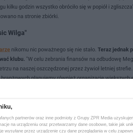
u kilku godzin wszystko obróciło się w popiół i zgliszcza"
owano na stronie zbiórki.
ic Wilga"
arze
nikomu nic poważnego się nie stało.
Teraz jednak 
wać klubu.
"W celu zebrania finansów na odbudowę Me
zu na naszej oszczędzonej przez żywioł letniej strefie
rm branżowych planujemy również organizacje większych 
znaczyli.
niku,
fanych partnerów oraz inne podmioty z Grupy ZPR Media uzyskujem
cje na urządzeniu oraz przetwarzamy dane osobowe, takie jak unika
je wysyłane przez urządzenie czy dane przeglądania w celu zapewn