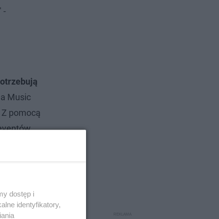
 -
potrzebują
ga Music
. Z pomocą
eventów,
y dostęp i
lne identyfikatory,
iania