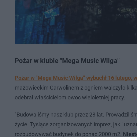
Pożar w klubie "Mega Music Wilga"
Pożar w "Mega Music Wilga" wybuchł 16 lutego, 
mazowieckim Garwolinem z ogniem walczyło kilkan
odebrał właścicielom owoc wieloletniej pracy.
"Budowaliśmy nasz klub przez 28 lat. Prowadziliśm
życie. Tysiące zorganizowanych imprez, jak i uzna
rozbudowywać budynek do ponad 2000 m2.
Niest