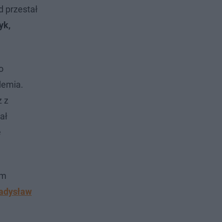
d przestał
yk,
o
demia.
z z
tał
e
em
adysław