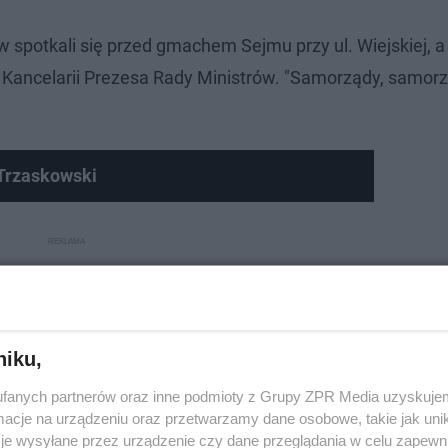
spotkali się przed gmachem Sejmu przy ul. Wiejskiej, a
k Kancelarii Prezesa Rady Ministrów. "Samorządy, samorz
Trzaskowski
niku,
fanych partnerów oraz inne podmioty z Grupy ZPR Media uzyskujem
cje na urządzeniu oraz przetwarzamy dane osobowe, takie jak unika
je wysyłane przez urządzenie czy dane przeglądania w celu zapewn