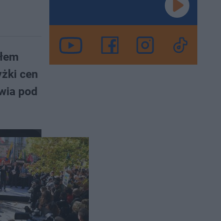
słem
żki cen
awia pod