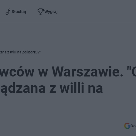
Słuchaj
Wygraj
a z willi na Żoliborzu?"
wców w Warszawie. "
ądzana z willi na
Do