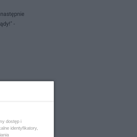
 następnie
ądy!" -
y dostęp i
lne identyfikatory,
iania