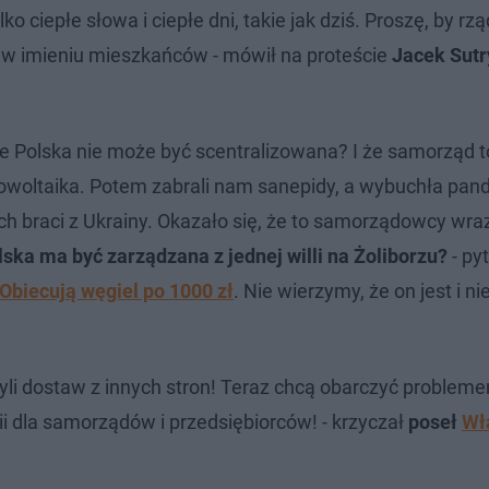
 ciepłe słowa i ciepłe dni, takie jak dziś. Proszę, by rzą
 w imieniu mieszkańców - mówił na proteście
Jacek Sutr
 że Polska nie może być scentralizowana? I że samorząd t
otowoltaika. Potem zabrali nam sanepidy, a wybuchła pan
 braci z Ukrainy. Okazało się, że to samorządowcy wra
ska ma być zarządzana z jednej willi na Żoliborzu?
- py
Obiecują węgiel po 1000 zł
. Nie wierzymy, że on jest i ni
zyli dostaw z innych stron! Teraz chcą obarczyć problem
dla samorządów i przedsiębiorców! - krzyczał
poseł
Wł