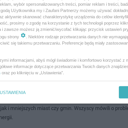
klam, wybór spersonalizowanych treści, pomiar reklam i treści, bad
 zgodą Użytkownika my i Zaufani Partnerzy możemy używać dokład
az aktywnie skanować charakterystykę urządzenia do celów identyfi
ść, prosimy o zgodę na korzystanie z tych technologii poprzez klikn
a i zawsze możesz ją zmienić/wycofać klikając przycisk ustawień pr
ogu strony
. Niektóre rodzaje przetwarzania danych nie wymagaj
iwić się takiemu przetwarzaniu. Preferencje będą miały zastosowanie
ii frontu. Tak było w pandemii, gdzie to samorządy ratowa
na i kryzys uchodźczy, i mimo, że to nie jest nasze zadan
szymi informacjami, abyś mógł świadomie i komfortowo korzystać z
eny są absolutnie nie do udźwignięcia przez obywateli i
gółowe informacje dotyczące przetwarzania Twoich danych znajdzi
s
oraz po kliknięciu w „Ustawienia”.
du kilkuset procent. Ten rząd nie radzi sobie z sytuacja 
ymyślili, że to my będziemy odpowiedzialni za kupowani
y Rafał Trzaskowski
.
USTAWIENIA
, jak i mniejszych miast czy gmin. Wszyscy mówili o prob
ergii.