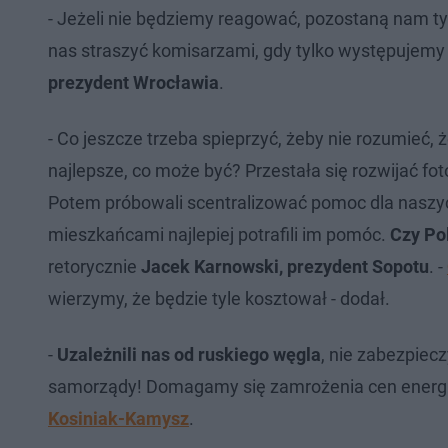
- Jeżeli nie będziemy reagować, pozostaną nam tylko
nas straszyć komisarzami, gdy tylko występujemy
prezydent Wrocławia
.
- Co jeszcze trzeba spieprzyć, żeby nie rozumieć,
najlepsze, co może być? Przestała się rozwijać f
Potem próbowali scentralizować pomoc dla naszych
mieszkańcami najlepiej potrafili im pomóc.
Czy Pol
retorycznie
Jacek Karnowski, prezydent Sopotu
. -
wierzymy, że będzie tyle kosztował - dodał.
-
Uzależnili nas od ruskiego węgla
, nie zabezpiec
samorządy! Domagamy się zamrożenia cen energii 
Kosiniak-Kamysz
.