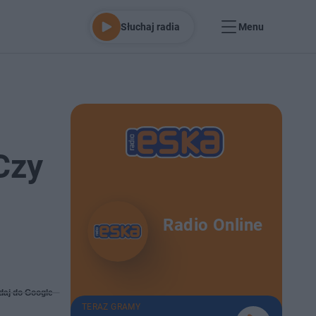
Słuchaj radia
Menu
Czy
Radio Online
daj do Google
TERAZ GRAMY