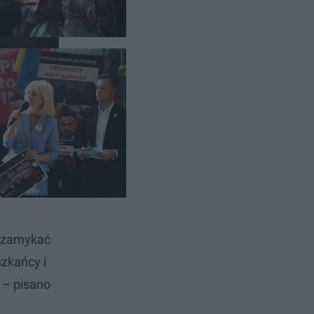
żkom cen
, zamykać
zkańcy i
 – pisano