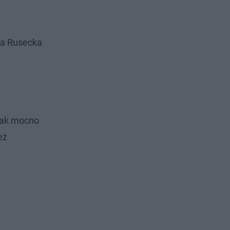
ula Rusecka
 tak mocno
eż