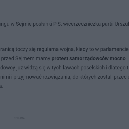
ingu w Sejmie posłanki PiS: wicerzeczniczka partii Ursz
nicą toczy się regularna wojna, kiedy to w parlamencie
ok, przed Sejmem mamy
protest samorządowców mocno
ądowcy już widzą się w tych ławach poselskich i dlatego
nimi i przyjmować rozwiązania, do których zostali przeci
a.