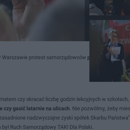
 w Warszawie protest samorządowców
przeciwko podwy
ematem czy skracać liczbę godzin lekcyjnych w szkołach
 czy gasić latarnie na ulicach
. Nie pozwólmy, żeby mies
ieuzasadnione nadzwyczajne zyski spółek Skarbu Państwa”
 był Ruch Samorządowy TAK! Dla Polski.