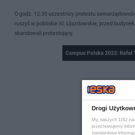
O godz. 12.30 uczestnicy protestu samorządowców 
ruszyli w pobliskie Al. Ujazdowskie, przed budyne
skandowali protestujący.
Campus Polska 2022: Rafał 
Drogi Użytkow
My, naszych 1162 zau
przechowujemy informa
standardowe informac