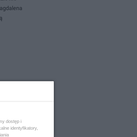
agdalena
ą
y dostęp i
lne identyfikatory,
iania