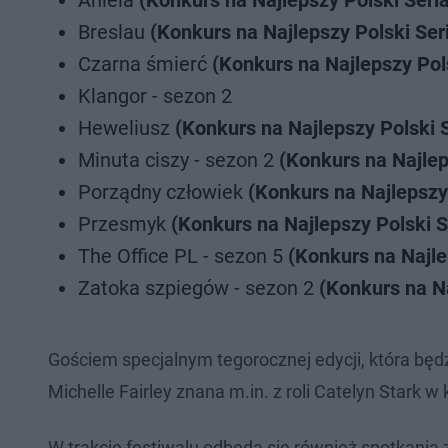
Aniela
(Konkurs na Najlepszy Polski Seri
Breslau
(Konkurs na Najlepszy Polski Ser
Czarna śmierć
(Konkurs na Najlepszy Pol
Klangor - sezon 2
Heweliusz
(Konkurs na Najlepszy Polski 
Minuta ciszy - sezon 2
(Konkurs na Najlep
Porządny człowiek
(Konkurs na Najlepszy 
Przesmyk
(Konkurs na Najlepszy Polski S
The Office PL - sezon 5
(Konkurs na Najle
Zatoka szpiegów - sezon 2
(Konkurs na Na
Gościem specjalnym tegorocznej edycji, która będ
Michelle Fairley znana m.in. z roli Catelyn Stark 
W trakcie festiwalu odbędą się również spotkania 