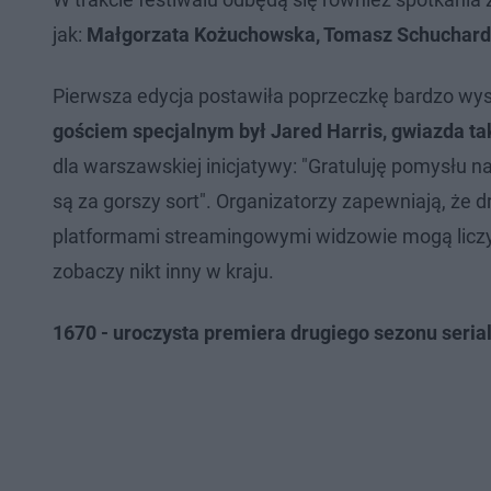
jak:
Małgorzata Kożuchowska, Tomasz Schuchardt
Pierwsza edycja postawiła poprzeczkę bardzo wy
gościem specjalnym był Jared Harris, gwiazda tak
dla warszawskiej inicjatywy: "Gratuluję pomysłu n
są za gorszy sort". Organizatorzy zapewniają, że dr
platformami streamingowymi widzowie mogą liczyć
zobaczy nikt inny w kraju.
1670 - uroczysta premiera drugiego sezonu seria