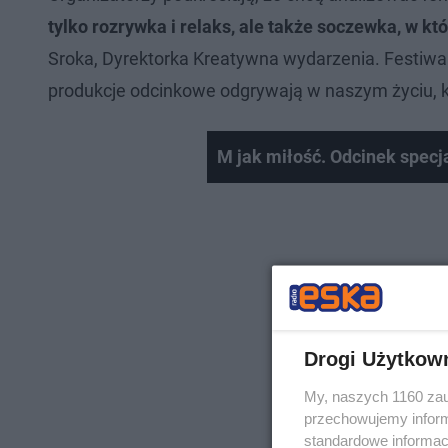
tylko rozrywka i relaks, ale także soczewka, w któ
Sroka, Dyrektorka Kreatywna wydarzenia. Festiwal
produkcje odcinkowe odgrywają w naszym życiu, ks
M jak miłość. Odcinek specja
Drogi Użytkow
My, naszych 1160 zau
przechowujemy informa
standardowe informac