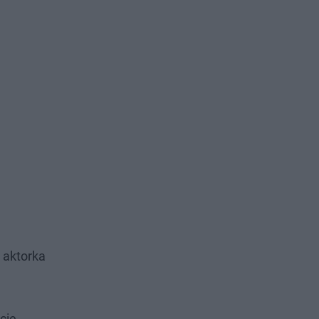
a aktorka
cie