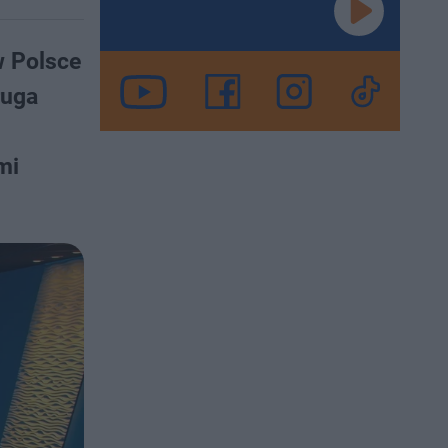
w Polsce
ruga
mi