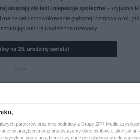
rej skupiają się lęki i niepokoje społeczne
– wyjaśnia M
 ma na celu sprowokowanie głębszej rozmowy o roli, jak
ztałtując kulturę i codzienne rozmowy.
lny na 25. urodziny serialu!
niku,
fanych partnerów oraz inne podmioty z Grupy ZPR Media uzyskujem
cje na urządzeniu oraz przetwarzamy dane osobowe, takie jak unika
je wysyłane przez urządzenie czy dane przeglądania w celu zapewn