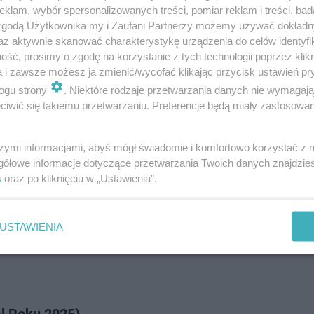
klam, wybór spersonalizowanych treści, pomiar reklam i treści, bad
 zgodą Użytkownika my i Zaufani Partnerzy możemy używać dokład
az aktywnie skanować charakterystykę urządzenia do celów identyfi
ść, prosimy o zgodę na korzystanie z tych technologii poprzez klikn
a i zawsze możesz ją zmienić/wycofać klikając przycisk ustawień pr
ogu strony
. Niektóre rodzaje przetwarzania danych nie wymagaj
amach którego niezależne, międzynarodowe jury przyz
iwić się takiemu przetwarzaniu. Preferencje będą miały zastosowanie
produkcji. Wszystkie pokazy konkursowe oraz spotkania z
rszawskiej
Kinoteki
. Równie ważnym elementem progr
szymi informacjami, abyś mógł świadomie i komfortowo korzystać z
gółowe informacje dotyczące przetwarzania Twoich danych znajdzi
nele, warsztaty i dyskusje skierowane do profesjonalist
s
oraz po kliknięciu w „Ustawienia”.
 produkcji i dystrybucji.
USTAWIENIA
ch seriali: