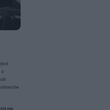
ejsce
 a
dnak
i nadawców
dziś nie