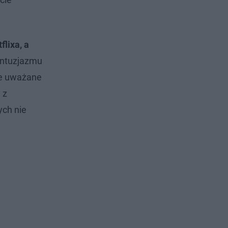
flixa, a
 entuzjazmu
ale uważane
 z
ych nie