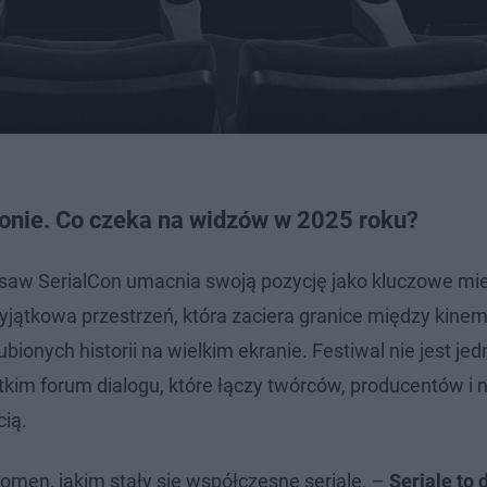
łonie. Co czeka na widzów w 2025 roku?
rsaw SerialCon umacnia swoją pozycję jako kluczowe mi
wyjątkowa przestrzeń, która zaciera granice między kinem
ionych historii na wielkim ekranie. Festiwal nie jest je
kim forum dialogu, które łączy twórców, producentów 
cią.
omen, jakim stały się współczesne seriale. –
Seriale to 