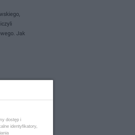
ewskiego,
czyli
lowego. Jak
y dostęp i
lne identyfikatory,
iania