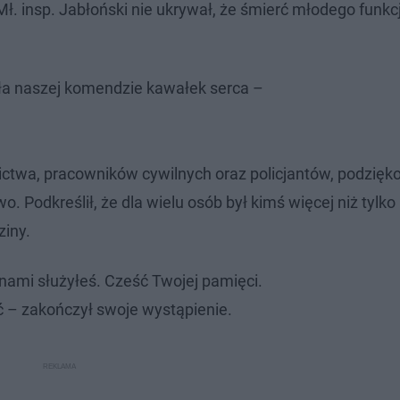
. insp. Jabłoński nie ukrywał, że śmierć młodego funkc
ła naszej komendzie kawałek serca –
ictwa, pracowników cywilnych oraz policjantów, podzięk
. Podkreślił, że dla wielu osób był kimś więcej niż tylko
ziny.
 nami służyłeś. Cześć Twojej pamięci.
 – zakończył swoje wystąpienie.