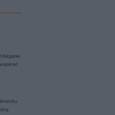
ł bieganie
 wspierać
uśmiechu.
obrą