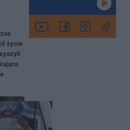
czas
ił życie
zyszyli
szające
le