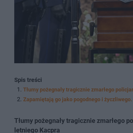
Spis treści
Tłumy pożegnały tragicznie zmarłego policja
Zapamiętają go jako pogodnego i życzliwego. 
Tłumy pożegnały tragicznie zmarłego po
letniego Kacpra