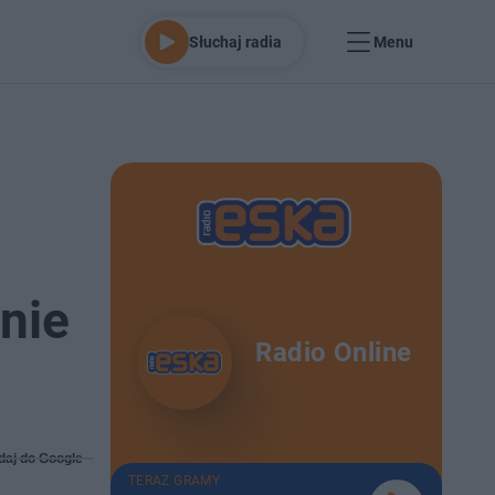
Słuchaj radia
Menu
znie
Radio Online
daj do Google
TERAZ GRAMY