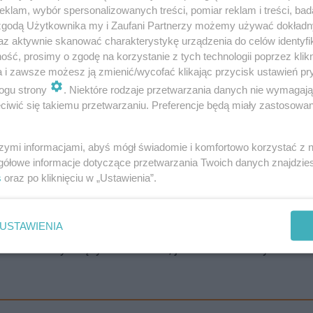
klam, wybór spersonalizowanych treści, pomiar reklam i treści, bad
 zgodą Użytkownika my i Zaufani Partnerzy możemy używać dokład
az aktywnie skanować charakterystykę urządzenia do celów identyfi
ść, prosimy o zgodę na korzystanie z tych technologii poprzez klikn
a i zawsze możesz ją zmienić/wycofać klikając przycisk ustawień pr
ogu strony
. Niektóre rodzaje przetwarzania danych nie wymagaj
wi, który stracił życie po zderzeniu motocykla z samoc
iwić się takiemu przetwarzaniu. Preferencje będą miały zastosowanie
chu. Jednym z najbardziej poruszających momentów uro
łużby, którzy w szczególny sposób uczcili pamięć swoje
szymi informacjami, abyś mógł świadomie i komfortowo korzystać z
gółowe informacje dotyczące przetwarzania Twoich danych znajdzi
s
oraz po kliknięciu w „Ustawienia”.
mł. insp. Piotr Jabłoński, I Zastępca Komendanta Rejon
pieniu podkreślał, że Kacper był policjantem z prawdzi
USTAWIENIA
 lat służby zdążył udowodnić, jak bardzo identyfikował 