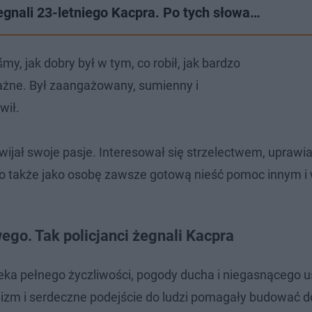
gnali 23-letniego Kacpra. Po tych słowa…
my, jak dobry był w tym, co robił, jak bardzo
ważne. Był zaangażowany, sumienny i
wił.
ijał swoje pasje. Interesował się strzelectwem, uprawia
 go także jako osobę zawsze gotową nieść pomoc innym i
ego. Tak policjanci żegnali Kacpra
eka pełnego życzliwości, pogody ducha i niegasnącego 
izm i serdeczne podejście do ludzi pomagały budować d