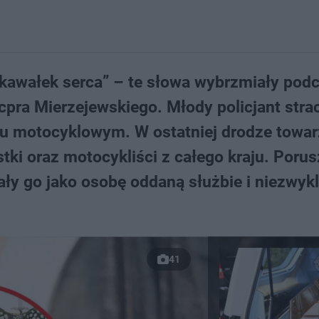
kawałek serca” – te słowa wybrzmiały pod
pra Mierzejewskiego. Młody policjant strac
u motocyklowym. W ostatniej drodze towar
stki oraz motocykliści z całego kraju. Poru
y go jako osobę oddaną służbie i niezwyk
41