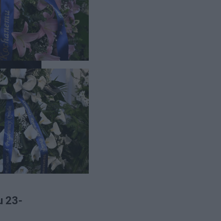
Kacpra
u 23-