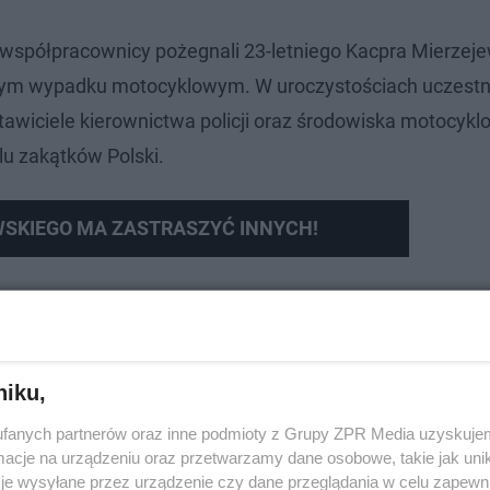
z współpracownicy pożegnali 23-letniego Kacpra Mierzej
cznym wypadku motocyklowym. W uroczystościach uczestni
stawiciele kierownictwa policji oraz środowiska motocyk
elu zakątków Polski.
WSKIEGO MA ZASTRASZYĆ INNYCH!
niku,
fanych partnerów oraz inne podmioty z Grupy ZPR Media uzyskujem
cje na urządzeniu oraz przetwarzamy dane osobowe, takie jak unika
je wysyłane przez urządzenie czy dane przeglądania w celu zapewn