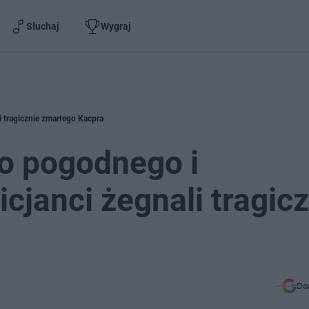
Słuchaj
Wygraj
i tragicznie zmarłego Kacpra
o pogodnego i
icjanci żegnali tragic
Do