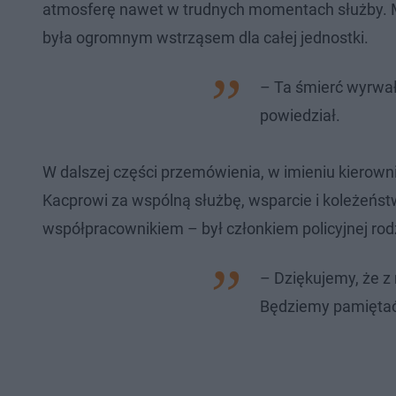
atmosferę nawet w trudnych momentach służby. Mł
była ogromnym wstrząsem dla całej jednostki.
– Ta śmierć wyrwa
powiedział.
W dalszej części przemówienia, w imieniu kierown
Kacprowi za wspólną służbę, wsparcie i koleżeństwo
współpracownikiem – był członkiem policyjnej rod
– Dziękujemy, że z
Będziemy pamiętać