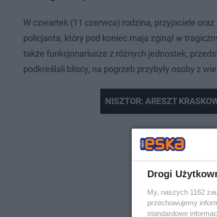
W czwartek (11 czerwca) rodzina, przyjaciele ora
policjanta, który pod koniec maja zginął w tragi
także funkcjonariusze z różnych jednostek, przed
podkreślali bliscy, na pogrzeb przybyły osoby z wi
NISZTOR: ARESZT KRASKO
Drogi Użytkow
My, naszych 1162 zau
przechowujemy informa
standardowe informac