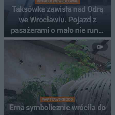
WYPADEK WE WROCŁAWIU
Taksówka zawisła nad Odrą
we Wrocławiu. Pojazd z
pasażerami o mało nie runął
do rzeki
6
WARSZAWSKIE ZOO
Erna symbolicznie wróciła do