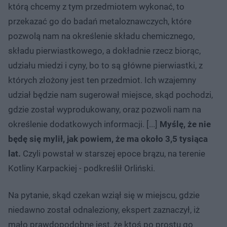
którą chcemy z tym przedmiotem wykonać, to
przekazać go do badań metaloznawczych, które
pozwolą nam na określenie składu chemicznego,
składu pierwiastkowego, a dokładnie rzecz biorąc,
udziału miedzi i cyny, bo to są główne pierwiastki, z
których złożony jest ten przedmiot. Ich wzajemny
udział będzie nam sugerował miejsce, skąd pochodzi,
gdzie został wyprodukowany, oraz pozwoli nam na
określenie dodatkowych informacji. [...]
Myślę, że nie
będę się mylił, jak powiem, że ma około 3,5 tysiąca
lat.
Czyli powstał w starszej epoce brązu, na terenie
Kotliny Karpackiej - podkreślił Orliński.
Na pytanie, skąd czekan wziął się w miejscu, gdzie
niedawno został odnaleziony, ekspert zaznaczył, iż
mało prawdopodobne jest, że ktoś po prostu go