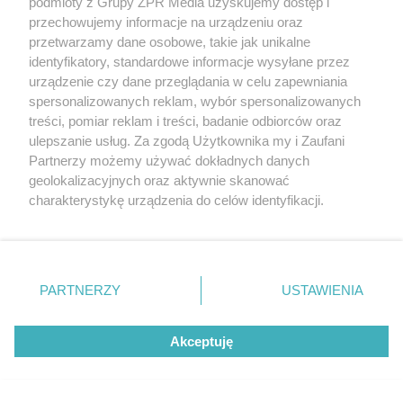
podmioty z Grupy ZPR Media uzyskujemy dostęp i
przechowujemy informacje na urządzeniu oraz
przetwarzamy dane osobowe, takie jak unikalne
identyfikatory, standardowe informacje wysyłane przez
urządzenie czy dane przeglądania w celu zapewniania
spersonalizowanych reklam, wybór spersonalizowanych
treści, pomiar reklam i treści, badanie odbiorców oraz
ulepszanie usług. Za zgodą Użytkownika my i Zaufani
Partnerzy możemy używać dokładnych danych
geolokalizacyjnych oraz aktywnie skanować
charakterystykę urządzenia do celów identyfikacji.
Żaden utwór zamieszczony w serwisie nie może być powielany i
Ponieważ cenimy Twoją prywatność, prosimy o zgodę na
rozpowszechniany lub dalej rozpowszechniany w jakikolwiek sposób (w
tym także elektroniczny lub mechaniczny) na jakimkolwiek polu
korzystanie z tych technologii poprzez kliknięcie
eksploatacji w jakiejkolwiek formie, włącznie z umieszczaniem w
„Akceptuję”. Zgoda jest dobrowolna i zawsze możesz ją
Internecie bez pisemnej zgody właściciela praw. Jakiekolwiek użycie lub
wykorzystanie utworów w całości lub w części z naruszeniem prawa,
zmienić/wycofać klikając przycisk ustawień prywatności
PARTNERZY
USTAWIENIA
tzn. bez właściwej zgody, jest zabronione pod groźbą kary i może być
znajdujący się w lewym dolnym rogu strony
. Niektóre
ścigane prawnie.
rodzaje przetwarzania danych nie wymagają zgody
Akceptuję
użytkownika, ale masz prawo sprzeciwić się takiemu
przetwarzaniu. Preferencje będą miały zastosowanie tylko
na tej witrynie.