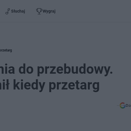
Słuchaj
Wygraj
przetarg
ia do przebudowy.
ił kiedy przetarg
Do