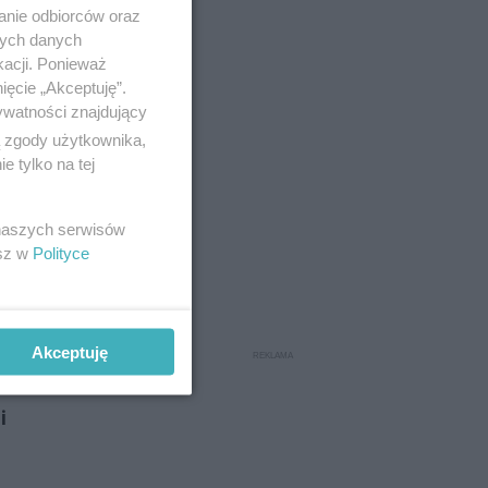
anie odbiorców oraz
nych danych
kacji. Ponieważ
ięcie „Akceptuję”.
ywatności znajdujący
ą zgody użytkownika,
 tylko na tej
 naszych serwisów
esz w
Polityce
mi będzie
zjazdy
Akceptuję
i