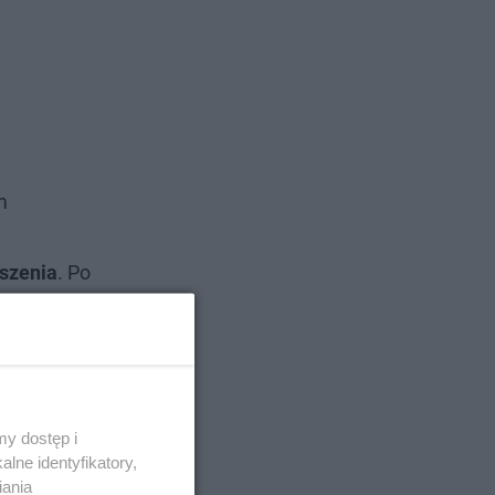
m
szenia
. Po
iach
dą z kolei
y dostęp i
lne identyfikatory,
iania