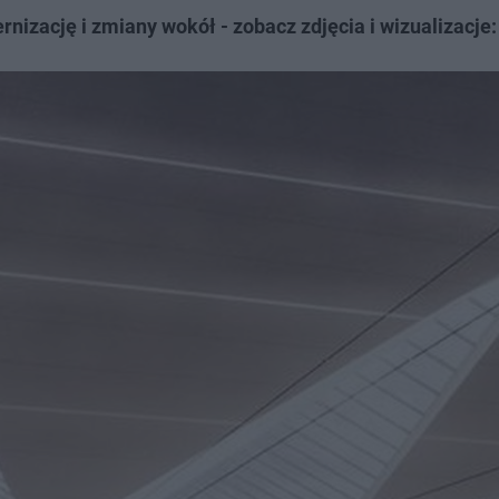
izację i zmiany wokół - zobacz zdjęcia i wizualizacje: