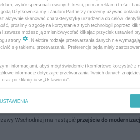
klam, wybór spersonalizowanych treści, pomiar reklam i treści, bad
 zgodą Użytkownika my i Zaufani Partnerzy możemy używać dokład
az aktywnie skanować charakterystykę urządzenia do celów identyfi
ść, prosimy o zgodę na korzystanie z tych technologii poprzez klikn
a i zawsze możesz ją zmienić/wycofać klikając przycisk ustawień pr
ogu strony
. Niektóre rodzaje przetwarzania danych nie wymagaj
iwić się takiemu przetwarzaniu. Preferencje będą miały zastosowanie
szymi informacjami, abyś mógł świadomie i komfortowo korzystać z
gółowe informacje dotyczące przetwarzania Twoich danych znajdzi
s
oraz po kliknięciu w „Ustawienia”.
cie wszystkich peronów wielkim dachem, który miejsca
e dla pieszych pod peronami.
Przebudowane zostaną ro
USTAWIENIA
ciągów ma odbywać się płynniej.
szawy Wschodniej ma nastąpić
przejście do modernizacj