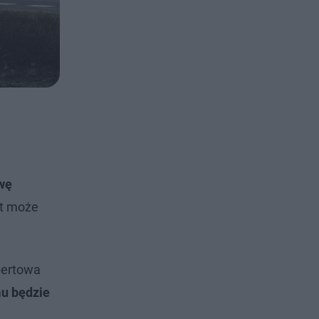
wę
rt może
bertowa
mu będzie