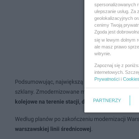
spersonalizowanych re
ulepszanie usług. Za
geolokalizacyjnych or
cenimy Twoją prywatno
Zgoda jest dobrowoln
się w lewym dolnym r
ale masz prawo sprzec
witrynie.
Zapoznaj się z poniż
internetowych. Szcze
Prywatności
i
Cookie
Podsumowując, największą zmianą ma być przykry
szklany. Zmodernizowane mają zostać także tunel
PARTNERZY
kolejowe na terenie stacji, dzięki czemu ruch po
Według planów po zakończeniu modernizacji War
warszawskiej linii średnicowej
.