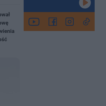
ował
dowę
wienia
ość