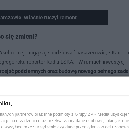
arszawie! Właśnie ruszył remont
o się zmieni?
Wschodniej mogą się spodziewać pasażerowie, z Karole
łego roku reporter Radia ESKA. - W ramach inwestycji
przejść podziemnych oraz budowę nowego pełnego zada
owana do obsługi podróżnych o ograniczonych możliwośc
indy. Informacje o odjazdach i przyjazdach pociągów bę
bowski.
niku,
fanych partnerów oraz inne podmioty z Grupy ZPR Media uzyskujem
cje na urządzeniu oraz przetwarzamy dane osobowe, takie jak unika
je wysyłane przez urządzenie czy dane przeglądania w celu zapewn