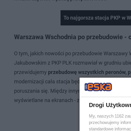
To najgorsza stacja PKP w W
Warszawa Wschodnia po przebudowie - c
O tym, jakich nowości po przebudowie Warszawy 
Jakubowskim z PKP PLK rozmawiał w grudniu ubieg
przewidujemy
przebudowę wszystkich peronów, 
modernizacji cała stacja będzie w pełni przystos
poruszania się. Między innymi wybudowane będą w
wyświetlane na ekranach - zaznaczał wtedy Jaku
Drogi Użytkow
My, naszych 1162 zau
przechowujemy informa
standardowe informac