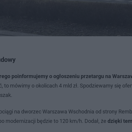
udowy
tórego poinformujemy o ogłoszeniu przetargu na Warsza
ść, to mówimy o okolicach 4 mld zł. Spodziewamy się ofe
pszak.
 pociągi na dworzec Warszawa Wschodnia od strony Rem
po modernizacji będzie to 120 km/h. Dodał, że
dzięki te