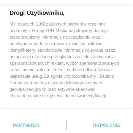
Drogi Użytkowniku,
My, naszych 1162 zaufanych partnerów oraz inne
Żaden utwór zamieszczony w serwisie nie może być powielany i
podmioty z Grupy ZPR Media uzyskujemy dostęp i
rozpowszechniany lub dalej rozpowszechniany w jakikolwiek sposób (w
tym także elektroniczny lub mechaniczny) na jakimkolwiek polu
przechowujemy informacje na urządzeniu oraz
eksploatacji w jakiejkolwiek formie, włącznie z umieszczaniem w
przetwarzamy dane osobowe, takie jak unikalne
Internecie bez pisemnej zgody właściciela praw. Jakiekolwiek użycie lub
identyfikatory, standardowe informacje wysyłane przez
wykorzystanie utworów w całości lub w części z naruszeniem prawa,
tzn. bez właściwej zgody, jest zabronione pod groźbą kary i może być
urządzenie czy dane przeglądania w celu zapewniania
ścigane prawnie.
spersonalizowanych reklam, wybór spersonalizowanych
treści, pomiar reklam i treści, badanie odbiorców oraz
ulepszanie usług. Za zgodą Użytkownika my i Zaufani
Partnerzy możemy używać dokładnych danych
geolokalizacyjnych oraz aktywnie skanować
charakterystykę urządzenia do celów identyfikacji.
Ponieważ cenimy Twoją prywatność, prosimy o zgodę na
O nas
korzystanie z tych technologii poprzez kliknięcie
Informacje prawne
„Akceptuję”. Zgoda jest dobrowolna i zawsze możesz ją
zmienić/wycofać klikając przycisk ustawień prywatności
PARTNERZY
USTAWIENIA
Nasze serwisy
znajdujący się w lewym dolnym rogu strony
. Niektóre