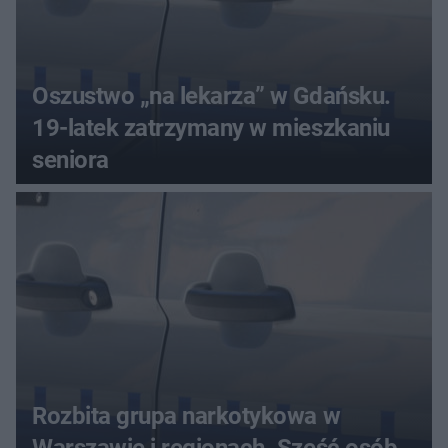
Oszustwo „na lekarza” w Gdańsku.
19-latek zatrzymany w mieszkaniu
seniora
Rozbita grupa narkotykowa w
Warszawie i regionach. Sześć osób