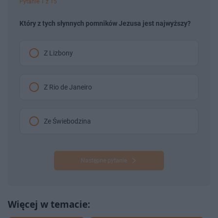
Pytanie 1 z 15
Który z tych słynnych pomników Jezusa jest najwyższy?
Z Lizbony
Z Rio de Janeiro
Ze Świebodzina
Następne pytanie