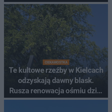
CIEKAWOSTKA
Te kultowe rzeźby w Kielcach
odzyskają dawny blask.
Rusza renowacja ośmiu dzieł
z lat 70.