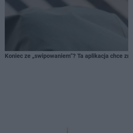
Koniec ze „swipowaniem”? Ta aplikacja chce zm