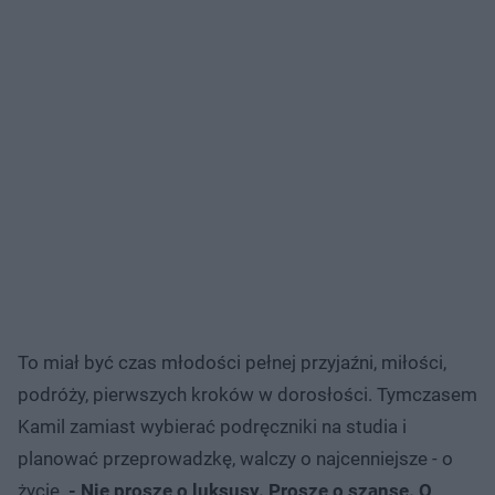
To miał być czas młodości pełnej przyjaźni, miłości,
podróży, pierwszych kroków w dorosłości. Tymczasem
Kamil zamiast wybierać podręczniki na studia i
planować przeprowadzkę, walczy o najcenniejsze - o
życie.
- Nie proszę o luksusy. Proszę o szansę. O