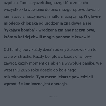
szpitala. Tam usłyszeli diagnozę, która zmieniła
wszystko - krwawienie do pnia mózgu, spowodowane
jamistością naczyniową i malformacją żylną.
W głowie
młodego chłopaka od urodzenia znajdowała się
"tykająca bomba" - wrodzona zmiana naczyniowa,
która w każdej chwili mogła ponownie krwawić.
Od tamtej pory każdy dzień rodziny Zakrzewskich to
życie w strachu. Każdy ból głowy, każdy chwilowy
zawrót, każdy moment osłabienia wywołuje panikę. We
wrześniu 2025 roku doszło do kolejnego
mikrokrwawienia.
Tym razem lekarze powiedzieli
wprost, że konieczna jest operacja.