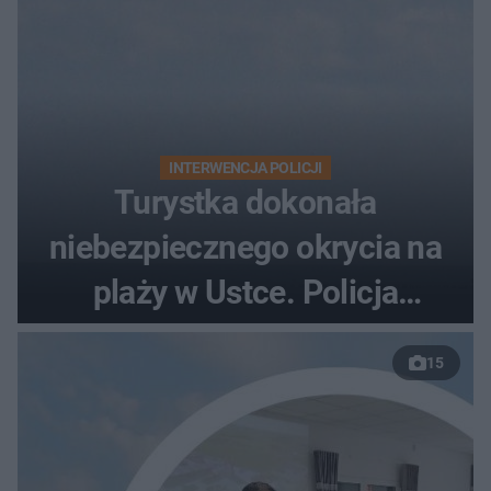
INTERWENCJA POLICJI
Turystka dokonała
niebezpiecznego okrycia na
plaży w Ustce. Policja
musiała zamknąć odcinek
15
wybrzeża