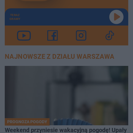
TERAZ
GRAMY
NAJNOWSZE Z DZIAŁU WARSZAWA
PROGNOZA POGODY
Weekend przyniesie wakacyjną pogodę! Upały bę