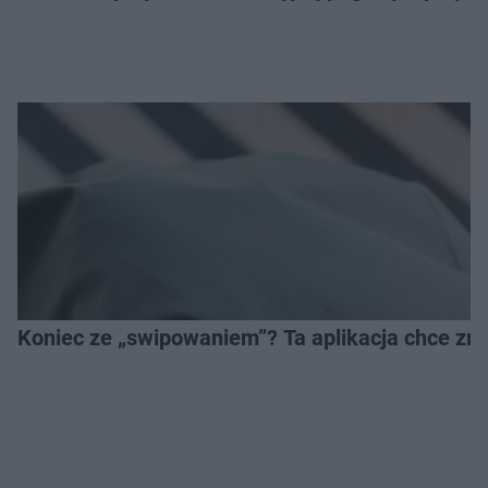
Koniec ze „swipowaniem”? Ta aplikacja chce zm