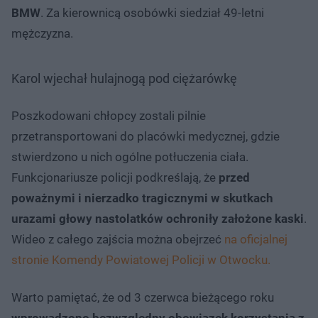
BMW
. Za kierownicą osobówki siedział 49-letni
mężczyzna.
Karol wjechał hulajnogą pod ciężarówkę
Poszkodowani chłopcy zostali pilnie
przetransportowani do placówki medycznej, gdzie
stwierdzono u nich ogólne potłuczenia ciała.
Funkcjonariusze policji podkreślają, że
przed
poważnymi i nierzadko tragicznymi w skutkach
urazami głowy nastolatków ochroniły założone kaski
.
Wideo z całego zajścia można obejrzeć
na oficjalnej
stronie Komendy Powiatowej Policji w Otwocku.
Warto pamiętać, że od 3 czerwca bieżącego roku
wprowadzono bezwzględny obowiązek korzystania z