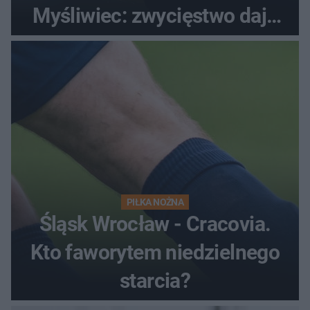
Myśliwiec: zwycięstwo daje
satysfakcję
PIŁKA NOŻNA
Śląsk Wrocław - Cracovia.
Kto faworytem niedzielnego
starcia?