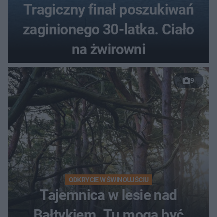
Tragiczny finał poszukiwań
zaginionego 30-latka. Ciało
na żwirowni
9
ODKRYCIE W ŚWINOUJŚCIU
Tajemnica w lesie nad
Bałtykiem. Tu mogą być