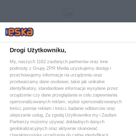
Drogi Użytkowniku,
My, naszych 1162 zaufanych partnerów oraz inne
Żaden utwór zamieszczony w serwisie nie może być powielany i
podmioty z Grupy ZPR Media uzyskujemy dostęp i
rozpowszechniany lub dalej rozpowszechniany w jakikolwiek sposób (w
przechowujemy informacje na urządzeniu oraz
tym także elektroniczny lub mechaniczny) na jakimkolwiek polu
eksploatacji w jakiejkolwiek formie, włącznie z umieszczaniem w
przetwarzamy dane osobowe, takie jak unikalne
Internecie bez pisemnej zgody właściciela praw. Jakiekolwiek użycie lub
identyfikatory, standardowe informacje wysyłane przez
wykorzystanie utworów w całości lub w części z naruszeniem prawa,
tzn. bez właściwej zgody, jest zabronione pod groźbą kary i może być
urządzenie czy dane przeglądania w celu zapewniania
ścigane prawnie.
spersonalizowanych reklam, wybór spersonalizowanych
treści, pomiar reklam i treści, badanie odbiorców oraz
ulepszanie usług. Za zgodą Użytkownika my i Zaufani
Partnerzy możemy używać dokładnych danych
geolokalizacyjnych oraz aktywnie skanować
charakterystykę urządzenia do celów identyfikacji.