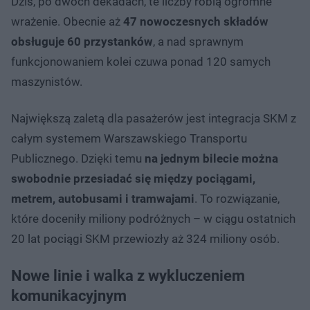
Dziś, po dwóch dekadach, te liczby robią ogromne
wrażenie. Obecnie aż
47 nowoczesnych składów
obsługuje 60 przystanków
, a nad sprawnym
funkcjonowaniem kolei czuwa ponad 120 samych
maszynistów.
Największą zaletą dla pasażerów jest integracja SKM z
całym systemem Warszawskiego Transportu
Publicznego. Dzięki temu
na jednym bilecie można
swobodnie przesiadać się między pociągami,
metrem, autobusami i tramwajami
. To rozwiązanie,
które doceniły miliony podróżnych – w ciągu ostatnich
20 lat pociągi SKM przewiozły aż 324 miliony osób.
Nowe linie i walka z wykluczeniem
komunikacyjnym