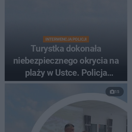
INTERWENCJA POLICJI
Turystka dokonała
niebezpiecznego okrycia na
plaży w Ustce. Policja
musiała zamknąć odcinek
15
wybrzeża