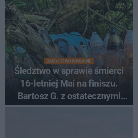
ZABÓJSTWO W MŁAWIE
Śledztwo w sprawie śmierci
16-letniej Mai na finiszu.
Bartosz G. z ostatecznymi
zarzutami