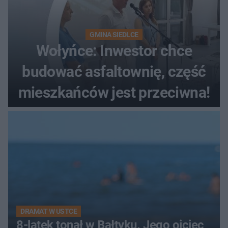
GMINA SIEDLCE
Wołyńce: Inwestor chce
budować asfaltownię, część
mieszkańców jest przeciwna!
DRAMAT W USTCE
8-latek tonął w Bałtyku. Jego ojciec