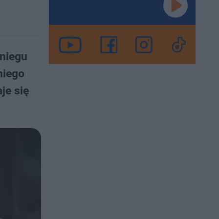
śniegu
tniego
je się