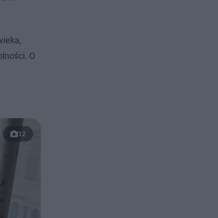
wieka,
lności. O
12