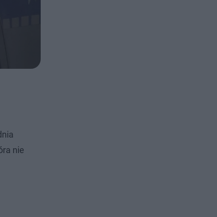
dnia
óra nie