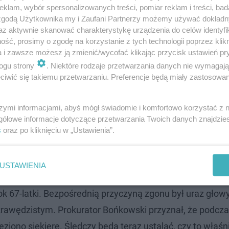
ięcy.
klam, wybór spersonalizowanych treści, pomiar reklam i treści, bad
 zgodą Użytkownika my i Zaufani Partnerzy możemy używać dokład
az aktywnie skanować charakterystykę urządzenia do celów identyfi
ść, prosimy o zgodę na korzystanie z tych technologii poprzez klikn
a i zawsze możesz ją zmienić/wycofać klikając przycisk ustawień pr
ogu strony
. Niektóre rodzaje przetwarzania danych nie wymagaj
iwić się takiemu przetwarzaniu. Preferencje będą miały zastosowanie
szymi informacjami, abyś mógł świadomie i komfortowo korzystać z
gółowe informacje dotyczące przetwarzania Twoich danych znajdzi
s
oraz po kliknięciu w „Ustawienia”.
USTAWIENIA
ok 67-latki. Bezpośrednią przyczyną zgonu był uraz głowy
wędzistym. Prokurator Bońkowski przyznał, że podcz
iono siekierę. Śledczy będą teraz ustalać, czy to właśni