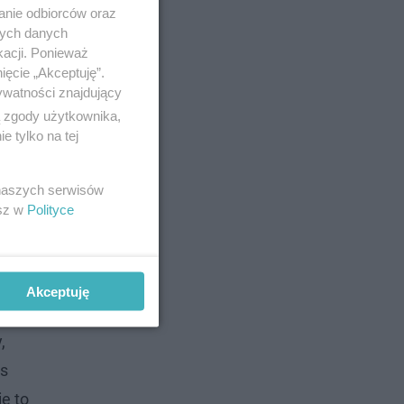
anie odbiorców oraz
nych danych
kacji. Ponieważ
ięcie „Akceptuję”.
ywatności znajdujący
ą zgody użytkownika,
 tylko na tej
 naszych serwisów
esz w
Polityce
Akceptuję
,
as
e to