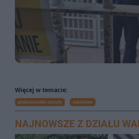
prokuratorskie zarzuty
zabójstwo
NAJNOWSZE Z DZIAŁU W