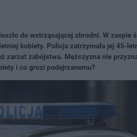
szło do wstrząsającej zbrodni. W zaspie 
etniej kobiety. Policja zatrzymała jej 45-le
uż zarzut zabójstwa. Mężczyzna nie przyzna
biety i co grozi podejrzanemu?