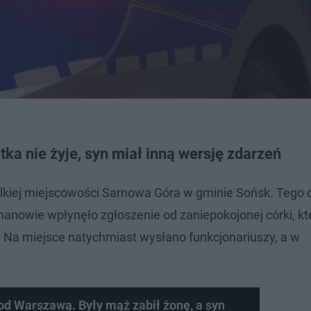
a nie żyje, syn miał inną wersję zdarzeń
ielkiej miejscowości Sarnowa Góra w gminie Sońsk. Tego 
nowie wpłynęło zgłoszenie od zaniepokojonej córki, kt
 Na miejsce natychmiast wysłano funkcjonariuszy, a w
od Warszawą. Były mąż zabił żonę, a syn