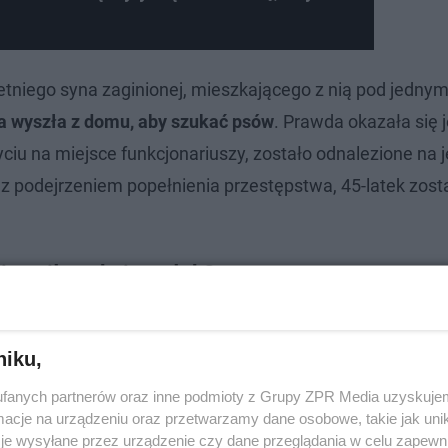
letniego syna zaginionej, mieszkającego z nią pod jedn
a wyszła z domu, aby szukać psów
. Prawda okazała się 
yciu na miejsce funkcjonariuszy, zostało odnalezione na je
 podejrzeniem popełnienia przestępstwa, 45-latek zost
ujawniła sekcja zwłok?
wszczęła śledztwo w sprawie. Jak poinformował PAP pr
niku,
wy pozwolił na przedstawienie 45-latkowi zarzutu zabó
ynu i skorzystał z prawa do odmowy składania wyjaśnień
fanych partnerów oraz inne podmioty z Grupy ZPR Media uzyskujem
cje na urządzeniu oraz przetwarzamy dane osobowe, takie jak unika
sowanie wobec niego środka zapobiegawczego w postaci
je wysyłane przez urządzenie czy dane przeglądania w celu zapewn