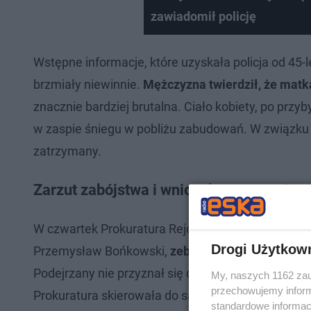
zawiadomił policję
Wstępne informacje, które uzyskała policja od 45-
brzmiały niewinnie.
Mężczyzna twierdził, że matk
znacznie bardziej brutalna. Ciało kobiety, po przyb
w zaspie śniegu w pobliżu zabudowań. W związku z
zatrzymany.
Zarzut zabójstwa i wniosek o areszt. Co 
W czwartek Prokuratura Rejonowa w Ciechanowie 
Drogi Użytkow
Przemysław Bońkowski,
zebrany materiał dowodo
Podejrzany nie przyznał się do zarzucanego mu cz
My, naszych 1162 zau
przechowujemy informa
Prokuratura skierowała do sądu wniosek o zasto
standardowe informac