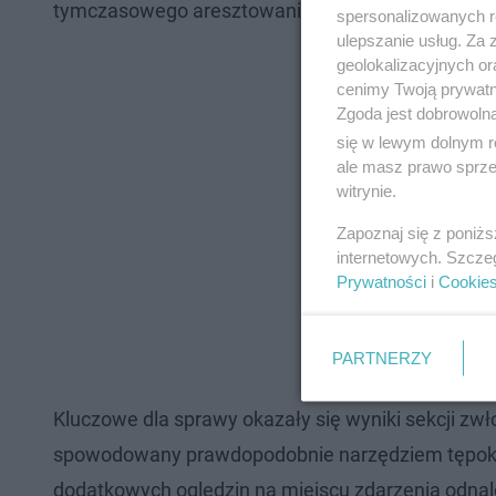
tymczasowego aresztowania na okres trzech mies
spersonalizowanych re
ulepszanie usług. Za
geolokalizacyjnych or
cenimy Twoją prywatno
Zgoda jest dobrowoln
się w lewym dolnym r
ale masz prawo sprzec
witrynie.
Zapoznaj się z poniż
internetowych. Szcze
Prywatności
i
Cookie
PARTNERZY
Kluczowe dla sprawy okazały się wyniki sekcji zwł
spowodowany prawdopodobnie narzędziem tępokra
dodatkowych oględzin na miejscu zdarzenia odnalez