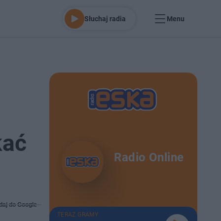
Słuchaj radia
Menu
kać
Radio Online
daj do Google
TERAZ GRAMY