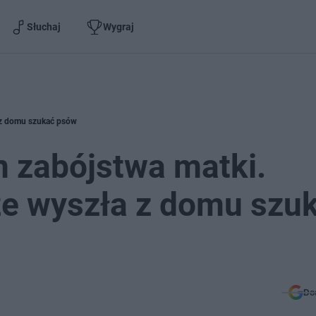
Słuchaj
Wygraj
a z domu szukać psów
m zabójstwa matki.
że wyszła z domu szu
Do