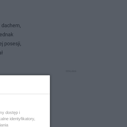
ym dachem,
jednak
j posesji,
ał
okurator
jstwa.
.
y dostęp i
lne identyfikatory,
iania