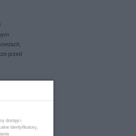
i
tnym
brzeżach,
cze przed
y dostęp i
lne identyfikatory,
iania