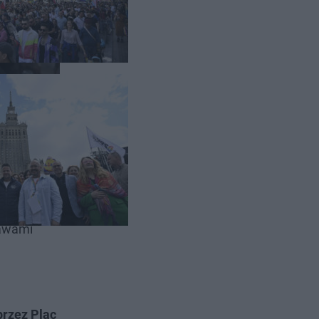
iasteczko
rawami
.
przez Plac