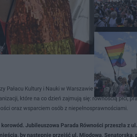
zy Pałacu Kultury i Nauki w Warszawie funkcjonowało M
izacji, które na co dzień zajmują się: równością płci, p
ości oraz wsparciem osób z niepełnosprawnościami.
 korowód. Jubileuszowa Parada Równości przeszła z ul
eścia, by następnie przejść ul. Miodową, Senatorską, 