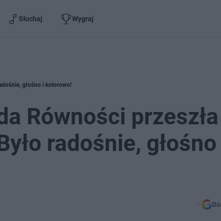
Słuchaj
Wygraj
dośnie, głośno i kolorowo!
da Równości przeszła
yło radośnie, głośno 
Do