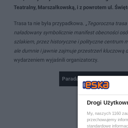
Teatralny, Marszałkowską, i z powrotem ul. Świę
Trasa ta nie była przypadkowa.
„Tegoroczna trasa
naładowany symbolicznie manifest obecności osó
szlakiem, przez historyczne i polityczne centrum m
ale dumnie i jawnie zajmuje przestrzeń kluczową d
wydarzeniem wyjaśnili organizatorzy.
Parada Równości w Warszaw
Drogi Użytkow
My, naszych 1160 zau
przechowujemy informa
standardowe informac