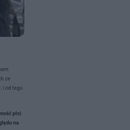
asem
ch ze
 i od tego
ność płci
ględu na