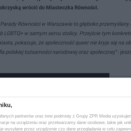
tokrzyską wrócić do Miasteczka Równości.
 Parady Równości w Warszawie to głęboko przemyślany 
b LGBTQ+ w samym sercu stolicy. Przejście tym konkre
iasta, pokazuje, że społeczność queer nie kryje się na o
la polskiej tożsamości narodowej oraz społecznej”
- jesz
ie
niku,
fanych partnerów oraz inne podmioty z Grupy ZPR Media uzyskujem
cje na urządzeniu oraz przetwarzamy dane osobowe, takie jak unika
je wysyłane przez urządzenie czy dane przeglądania w celu zapewn