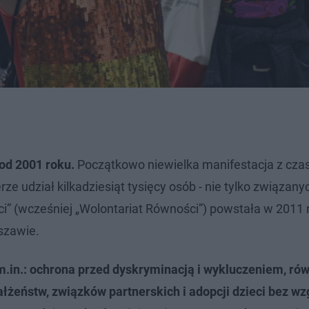
od 2001 roku.
Początkowo niewielka manifestacja z cz
rze udział kilkadziesiąt tysięcy osób - nie tylko związany
 (wcześniej „Wolontariat Równości”) powstała w 2011 r.
szawie.
.in.: ochrona przed dyskryminacją i wykluczeniem, rów
łżeństw, związków partnerskich i adopcji dzieci bez wz