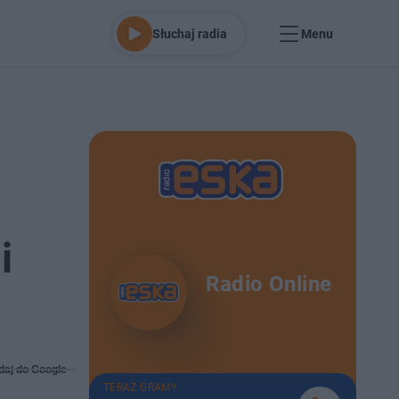
Słuchaj radia
Menu
i
Radio Online
daj do Google
TERAZ GRAMY