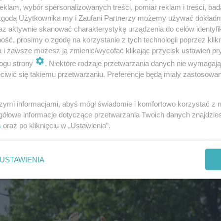
klam, wybór spersonalizowanych treści, pomiar reklam i treści, bad
 zgodą Użytkownika my i Zaufani Partnerzy możemy używać dokład
az aktywnie skanować charakterystykę urządzenia do celów identyfi
ść, prosimy o zgodę na korzystanie z tych technologii poprzez klikn
a i zawsze możesz ją zmienić/wycofać klikając przycisk ustawień pr
ogu strony
. Niektóre rodzaje przetwarzania danych nie wymagaj
iwić się takiemu przetwarzaniu. Preferencje będą miały zastosowanie
zdjęć i poczuj ten radosny klimat!
szymi informacjami, abyś mógł świadomie i komfortowo korzystać z
gółowe informacje dotyczące przetwarzania Twoich danych znajdzi
s
oraz po kliknięciu w „Ustawienia”.
USTAWIENIA