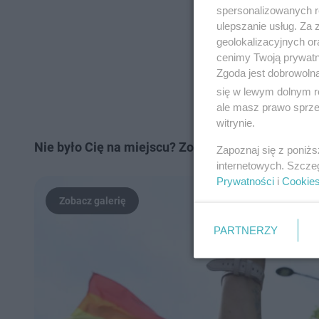
spersonalizowanych re
ulepszanie usług. Za
geolokalizacyjnych or
cenimy Twoją prywatno
Zgoda jest dobrowoln
się w lewym dolnym r
ale masz prawo sprzec
witrynie.
Nie było Cię na miejscu? Zobacz poniższą galerię 
Zapoznaj się z poniż
internetowych. Szcze
Prywatności
i
Cookie
PARTNERZY