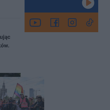
ując
ków.