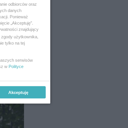
anie odbiorców oraz
nych danych
kacji. Ponieważ
ięcie „Akceptuję”.
ywatności znajdujący
ą zgody użytkownika,
 tylko na tej
 naszych serwisów
esz w
Polityce
61
Akceptuję