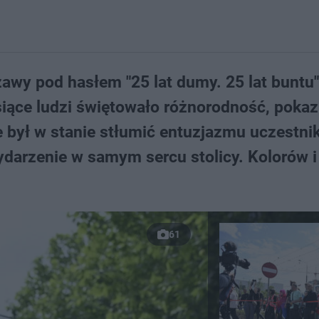
awy pod hasłem "25 lat dumy. 25 lat buntu"
iące ludzi świętowało różnorodność, pokaz
ie był w stanie stłumić entuzjazmu uczestni
ydarzenie w samym sercu stolicy. Kolorów i
61