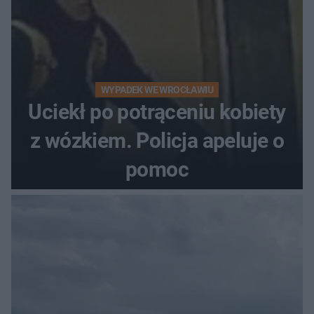
WYPADEK WE WROCŁAWIU
Uciekł po potrąceniu kobiety
z wózkiem. Policja apeluje o
pomoc