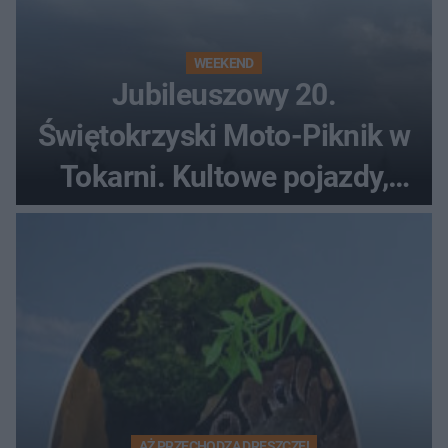
WEEKEND
Jubileuszowy 20.
Świętokrzyski Moto-Piknik w
Tokarni. Kultowe pojazdy,
pokazy i muzyczna scena w
Muzeum Wsi Kieleckiej
AŻ PRZECHODZĄ DRESZCZE!