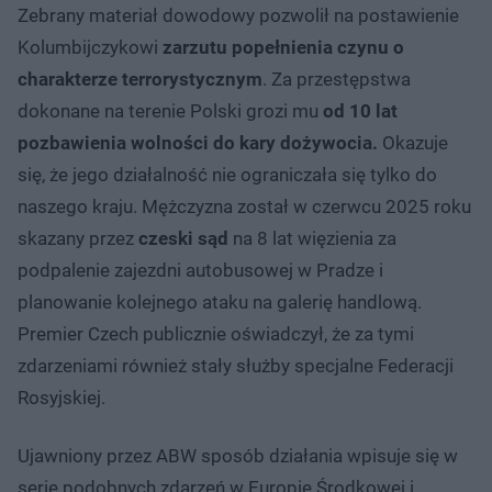
Zebrany materiał dowodowy pozwolił na postawienie
Kolumbijczykowi
zarzutu popełnienia czynu o
charakterze terrorystycznym
. Za przestępstwa
dokonane na terenie Polski grozi mu
od 10 lat
pozbawienia wolności do kary dożywocia.
Okazuje
się, że jego działalność nie ograniczała się tylko do
naszego kraju. Mężczyzna został w czerwcu 2025 roku
skazany przez
czeski sąd
na 8 lat więzienia za
podpalenie zajezdni autobusowej w Pradze i
planowanie kolejnego ataku na galerię handlową.
Premier Czech publicznie oświadczył, że za tymi
zdarzeniami również stały służby specjalne Federacji
Rosyjskiej.
Ujawniony przez ABW sposób działania wpisuje się w
serię podobnych zdarzeń w Europie Środkowej i