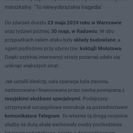
mieszkalny. "To niewyobrażalna tragedia"
Do zdarzeń doszło
23 maja 2024 roku w Warszawie
oraz tydzień później,
30 maja, w Radomiu
. W obu
przypadkach celem ataku były
składy budowlane
, a
ogień podłożono przy użyciu tzw.
koktajli Mołotowa
.
Dzięki szybkiej interwencji straży pożarnej udało się
uniknąć większych strat.
Jak ustalili śledczy, cała operacja była zlecona,
nadzorowana i finansowana przez osobę powiązaną z
rosyjskimi służbami specjalnymi
. Podejrzany
otrzymywał szczegółowe instrukcje za pośrednictwem
komunikatora Telegram
. To właśnie tą drogą rosyjskie
służby na dużą skalę werbowały osoby pochodzenia
latynoamerykańskiego, często z doświadczeniem