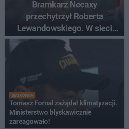
Bramkarz Necaxy
przechytrzył Roberta
Lewandowskiego. W sieci
krąży wideo z tego pojedynku
SIATKÓWKA
Tomasz Fornal zażądał klimatyzacji.
Ministerstwo błyskawicznie
zareagowało!