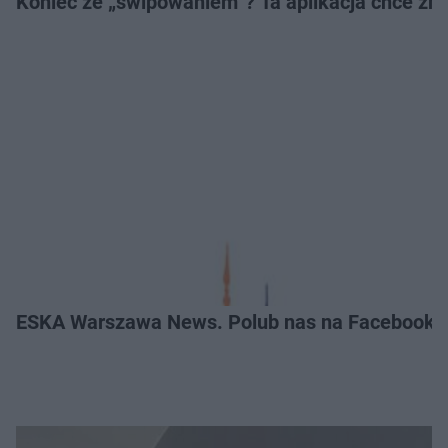
Koniec ze „swipowaniem”? Ta aplikacja chce zm
ESKA Warszawa News. Polub nas na Facebooku