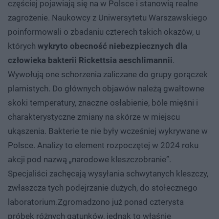
częściej pojawiają się na w Polsce i stanowią realne
zagrożenie. Naukowcy z Uniwersytetu Warszawskiego
poinformowali o zbadaniu czterech takich okazów, u
których
wykryto obecność niebezpiecznych dla
człowieka bakterii Rickettsia aeschlimannii
.
Wywołują one schorzenia zaliczane do grupy gorączek
plamistych. Do głównych objawów należą gwałtowne
skoki temperatury, znaczne osłabienie, bóle mięśni i
charakterystyczne zmiany na skórze w miejscu
ukąszenia. Bakterie te nie były wcześniej wykrywane w
Polsce. Analizy to element rozpoczętej w 2024 roku
akcji pod nazwą „narodowe kleszczobranie”.
Specjaliści zachęcają wysyłania schwytanych kleszczy,
zwłaszcza tych podejrzanie dużych, do stołecznego
laboratorium.Zgromadzono już ponad czterysta
próbek różnych gatunków, jednak to właśnie