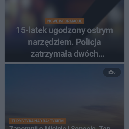
NOWE INFORMACJE
15-latek ugodzony ostrym
narzędziem. Policja
zatrzymała dwóch
nastolatków
6
TURYSTYKA NAD BAŁTYKIEM
Zapomnij o Mielnie i Sopocie. Ten