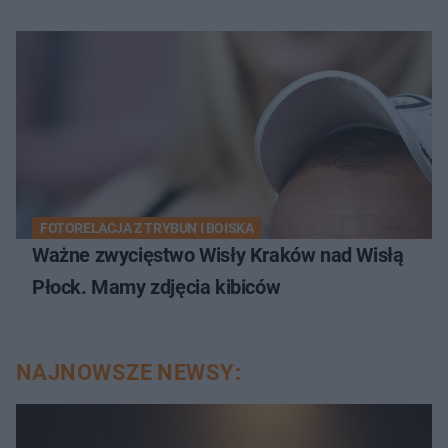
FOTORELACJA Z TRYBUN I BOISKA
Ważne zwycięstwo Wisły Kraków nad Wisłą
Płock. Mamy zdjęcia kibiców
NAJNOWSZE NEWSY: