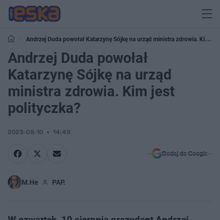
Andrzej Duda powołał Katarzynę Sójkę na urząd ministra zdrowia. Kim
jest polityczka?
Andrzej Duda powołał
Katarzynę Sójkę na urząd
ministra zdrowia. Kim jest
polityczka?
2023-08-10
14:49
Dodaj do Google
M.He
PAP.
W czwartek, 10 sierpnia prezydent Andrzej