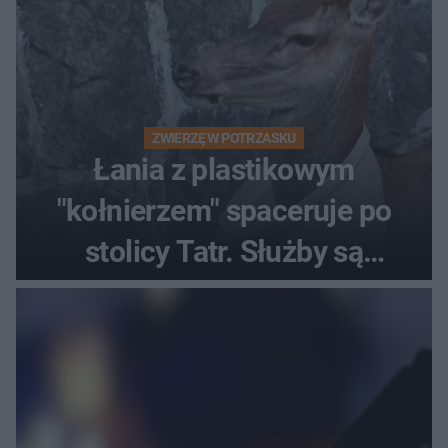
ZWIERZĘ W POTRZASKU
Łania z plastikowym
"kołnierzem" spaceruje po
stolicy Tatr. Służby są
bezradne