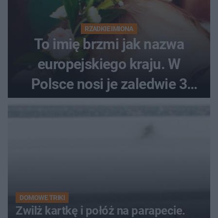
RZADKIE IMIONA
To imię brzmi jak nazwa
europejskiego kraju. W
Polsce nosi je zaledwie 3
kobiety
DOMOWE TRIKI
Zwilż kartkę i połóż na parapecie.