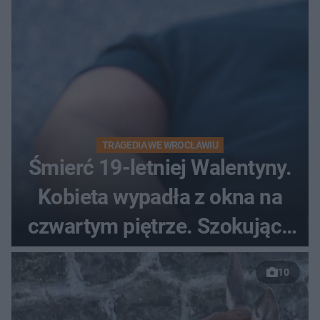
TRAGEDIA WE WROCŁAWIU
Śmierć 19-letniej Walentyny.
Kobieta wypadła z okna na
czwartym piętrze. Szokujące
nagranie trafiło do sieci
10