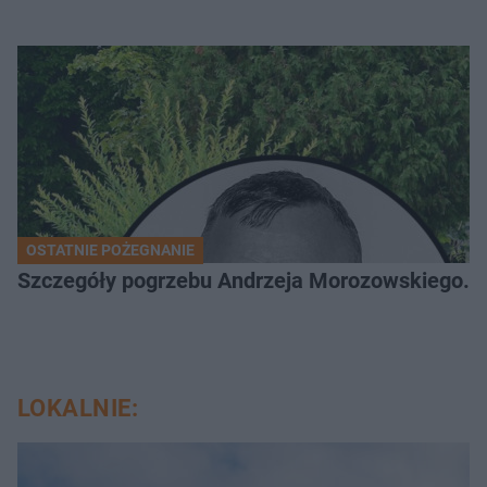
OSTATNIE POŻEGNANIE
Szczegóły pogrzebu Andrzeja Morozowskiego. D
LOKALNIE: