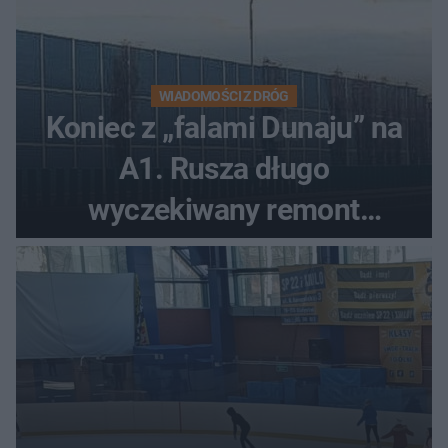
WIADOMOŚCI Z DRÓG
Koniec z „falami Dunaju” na
A1. Rusza długo
wyczekiwany remont
autostrady