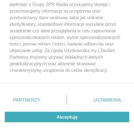
Żaden utwór zamieszczony w serwisie nie może być powielany i
podmioty z Grupy ZPR Media uzyskujemy dostęp i
rozpowszechniany lub dalej rozpowszechniany w jakikolwiek sposób (w
tym także elektroniczny lub mechaniczny) na jakimkolwiek polu
przechowujemy informacje na urządzeniu oraz
eksploatacji w jakiejkolwiek formie, włącznie z umieszczaniem w
przetwarzamy dane osobowe, takie jak unikalne
Internecie bez pisemnej zgody właściciela praw. Jakiekolwiek użycie lub
identyfikatory, standardowe informacje wysyłane przez
wykorzystanie utworów w całości lub w części z naruszeniem prawa,
tzn. bez właściwej zgody, jest zabronione pod groźbą kary i może być
urządzenie czy dane przeglądania w celu zapewniania
ścigane prawnie.
spersonalizowanych reklam, wybór spersonalizowanych
treści, pomiar reklam i treści, badanie odbiorców oraz
ulepszanie usług. Za zgodą Użytkownika my i Zaufani
Partnerzy możemy używać dokładnych danych
geolokalizacyjnych oraz aktywnie skanować
charakterystykę urządzenia do celów identyfikacji.
Ponieważ cenimy Twoją prywatność, prosimy o zgodę na
O nas
korzystanie z tych technologii poprzez kliknięcie
Informacje prawne
„Akceptuję”. Zgoda jest dobrowolna i zawsze możesz ją
zmienić/wycofać klikając przycisk ustawień prywatności
PARTNERZY
USTAWIENIA
Nasze serwisy
znajdujący się w lewym dolnym rogu strony
. Niektóre
rodzaje przetwarzania danych nie wymagają zgody
© 2026 Grupa ZPR Media
Akceptuję
użytkownika, ale masz prawo sprzeciwić się takiemu
przetwarzaniu. Preferencje będą miały zastosowanie tylko
na tej witrynie.