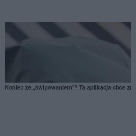
Koniec ze „swipowaniem”? Ta aplikacja chce zm