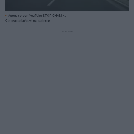
Autor: screen YouTube STOP CHAM /
https://www.youtube.com/channel/UCJ0VFYHC4J6KhC_ohzrJ0eA/
Kierowca skończył na barierce
Archiwum prywatne