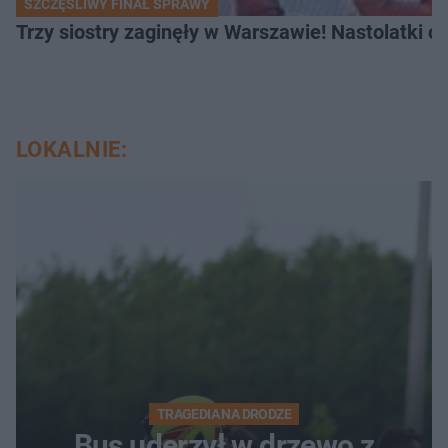
SZCZĘŚLIWY FINAŁ SPRAWY
Trzy siostry zaginęły w Warszawie! Nastolatki 
LOKALNIE:
TRAGEDIA NA DRODZE
Bus uderzył w drzewo z