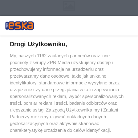
Drogi Użytkowniku,
My, naszych 1162 zaufanych partnerów oraz inne
Żaden utwór zamieszczony w serwisie nie może być powielany i
podmioty z Grupy ZPR Media uzyskujemy dostęp i
rozpowszechniany lub dalej rozpowszechniany w jakikolwiek sposób (w
tym także elektroniczny lub mechaniczny) na jakimkolwiek polu
przechowujemy informacje na urządzeniu oraz
eksploatacji w jakiejkolwiek formie, włącznie z umieszczaniem w
przetwarzamy dane osobowe, takie jak unikalne
Internecie bez pisemnej zgody właściciela praw. Jakiekolwiek użycie lub
identyfikatory, standardowe informacje wysyłane przez
wykorzystanie utworów w całości lub w części z naruszeniem prawa,
tzn. bez właściwej zgody, jest zabronione pod groźbą kary i może być
urządzenie czy dane przeglądania w celu zapewniania
ścigane prawnie.
spersonalizowanych reklam, wybór spersonalizowanych
treści, pomiar reklam i treści, badanie odbiorców oraz
ulepszanie usług. Za zgodą Użytkownika my i Zaufani
Partnerzy możemy używać dokładnych danych
geolokalizacyjnych oraz aktywnie skanować
charakterystykę urządzenia do celów identyfikacji.
Ponieważ cenimy Twoją prywatność, prosimy o zgodę na
O nas