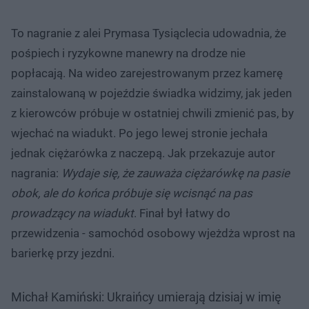
To nagranie z alei Prymasa Tysiąclecia udowadnia, że
pośpiech i ryzykowne manewry na drodze nie
popłacają. Na wideo zarejestrowanym przez kamerę
zainstalowaną w pojeździe świadka widzimy, jak jeden
z kierowców próbuje w ostatniej chwili zmienić pas, by
wjechać na wiadukt. Po jego lewej stronie jechała
jednak ciężarówka z naczepą. Jak przekazuje autor
nagrania:
Wydaje się, że zauważa ciężarówkę na pasie
obok, ale do końca próbuje się wcisnąć na pas
prowadzący na wiadukt
. Finał był łatwy do
przewidzenia - samochód osobowy wjeżdża wprost na
barierkę przy jezdni.
Michał Kamiński: Ukraińcy umierają dzisiaj w imię