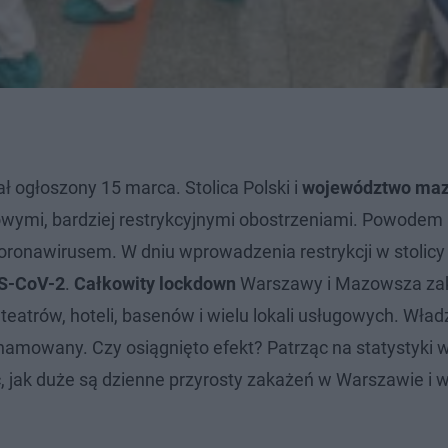
 ogłoszony 15 marca. Stolica Polski i
województwo maz
nowymi, bardziej restrykcyjnymi obostrzeniami. Powodem
 koronawirusem. W dniu wprowadzenia restrykcji w stolicy
S-CoV-2
.
Całkowity lockdown
Warszawy i Mazowsza zak
eatrów, hoteli, basenów i wielu lokali usługowych. Władzi
ahamowany. Czy osiągnięto efekt? Patrząc na statystyki 
ć, jak duże są dzienne przyrosty zakażeń w Warszawie i 