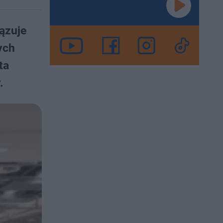
ązuje
ych
ta
.