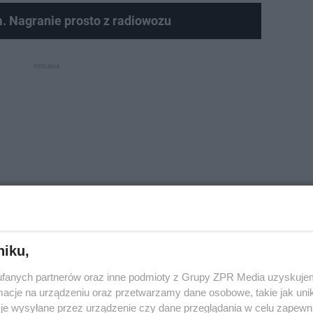
. Nagranie prosto z radiowozu
niku,
fanych partnerów oraz inne podmioty z Grupy ZPR Media uzyskujem
cje na urządzeniu oraz przetwarzamy dane osobowe, takie jak unika
dynków. Czy Warszawa będzie w ten sposób…
je wysyłane przez urządzenie czy dane przeglądania w celu zapewn