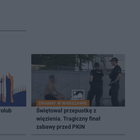
DRAMAT W WARSZAWIE
olub
Świętował przepustkę z
więzienia. Tragiczny finał
zabawy przed PKiN