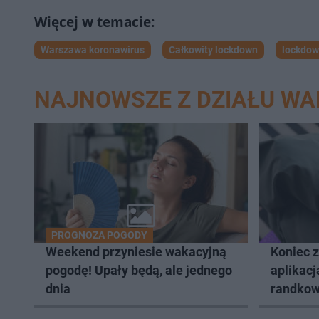
Warszawa koronawirus
Całkowity lockdown
lockdo
NAJNOWSZE Z DZIAŁU W
PROGNOZA POGODY
Weekend przyniesie wakacyjną
Koniec 
pogodę! Upały będą, ale jednego
aplikacj
dnia
randkow