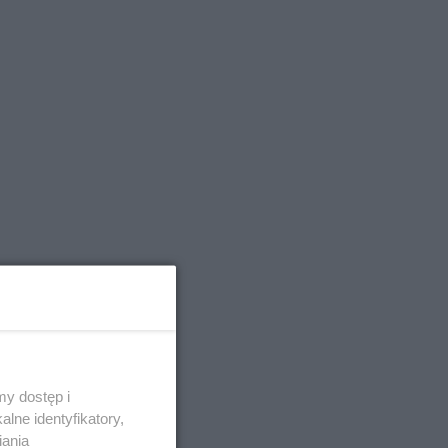
y dostęp i
lne identyfikatory,
iania