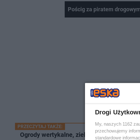
Pościg za piratem drogowym
Drogi Użytkow
My, naszych 1162 zau
PRZECZYTAJ TAKŻE:
przechowujemy informa
Ogrody wertykalne, zieleń na dachach bu
standardowe informac