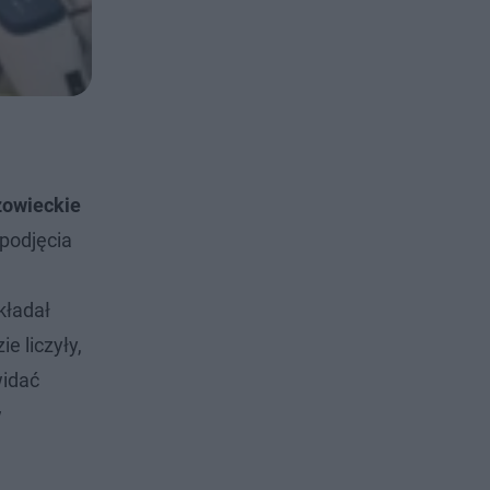
owieckie
 podjęcia
ładał
e liczyły,
widać
w