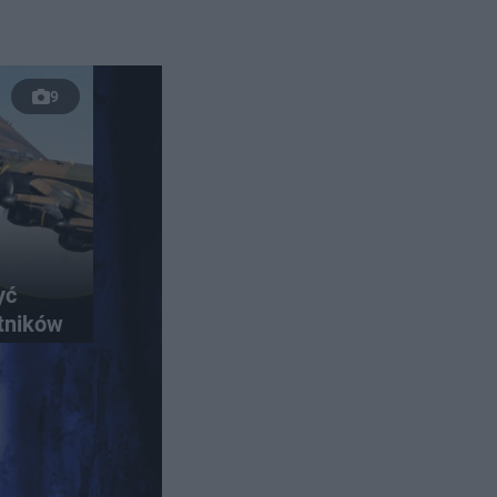
9
yć
otników