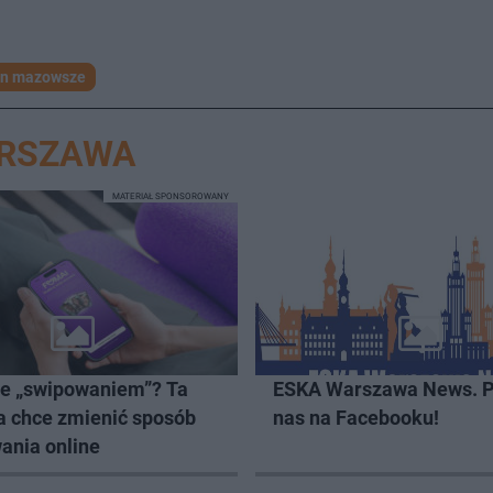
wn mazowsze
ARSZAWA
MATERIAŁ SPONSOROWANY
ze „swipowaniem”? Ta
ESKA Warszawa News. P
a chce zmienić sposób
nas na Facebooku!
ania online