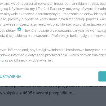
klam, wybór spersonalizowanych treści, pomiar reklam i treści, bad
 zgodą Użytkownika my i Zaufani Partnerzy możemy używać dokład
zą o tym liczby
az aktywnie skanować charakterystykę urządzenia do celów identyfi
ść, prosimy o zgodę na korzystanie z tych technologii poprzez klikn
a i zawsze możesz ją zmienić/wycofać klikając przycisk ustawień pr
o tym, że wzrostu zakażeń w Warszawie nie udało się z
ogu strony
. Niektóre rodzaje przetwarzania danych nie wymagaj
ków w samej stolicy. Szczyt przypadał zaś na 17 marca
iwić się takiemu przetwarzaniu. Preferencje będą miały zastosowanie
rzystne także dla całego powiatu warszawskiego. Aktu
wał na około 1900 nowych przypadków.
szymi informacjami, abyś mógł świadomie i komfortowo korzystać z
gółowe informacje dotyczące przetwarzania Twoich danych znajdzi
s
oraz po kliknięciu w „Ustawienia”.
ynt. Wkrótce otwarcie ogrodu botaniczn…
USTAWIENIA
 24 marca pokazuje 4308 nowych przypadków w mazowiec
wo śląskie z 4605 nowymi przypadkami.