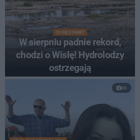
CO SIĘ STANIE?
W sierpniu padnie rekord,
chodzi o Wisłę! Hydrolodzy
ostrzegają
43