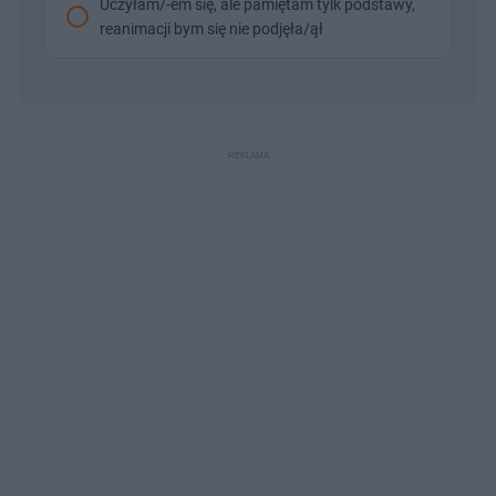
Uczyłam/-em się, ale pamiętam tylk podstawy,
reanimacji bym się nie podjęła/ął