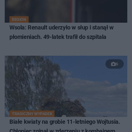
REGION
Wsola: Renault uderzyło w słup i stanął w
płomieniach. 49-latek trafił do szpitala
6
TRAGICZNY WYPADEK
Białe kwiaty na grobie 11-letniego Wojtusia.
Chłopiec zginął w zderzeniu z kombajnem