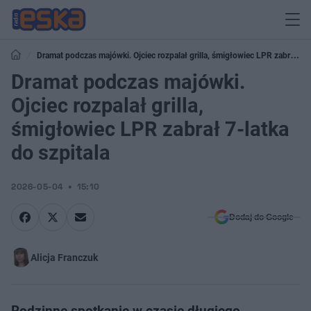
Dramat podczas majówki. Ojciec rozpalał grilla, śmigłowiec LPR zabrał 7-
latka do szpitala
Dramat podczas majówki.
Ojciec rozpalał grilla,
śmigłowiec LPR zabrał 7-latka
do szpitala
2026-05-04
15:10
Dodaj do Google
Alicja Franczuk
Rodzinne spotkanie w czasie długiego