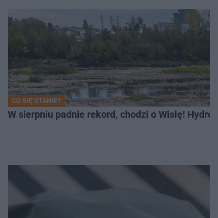
CO SIĘ STANIE?
W sierpniu padnie rekord, chodzi o Wisłę! Hydro