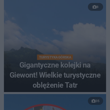
8
TURYSTYKA GÓRSKA
Gigantyczne kolejki na
Giewont! Wielkie turystyczne
oblężenie Tatr
35