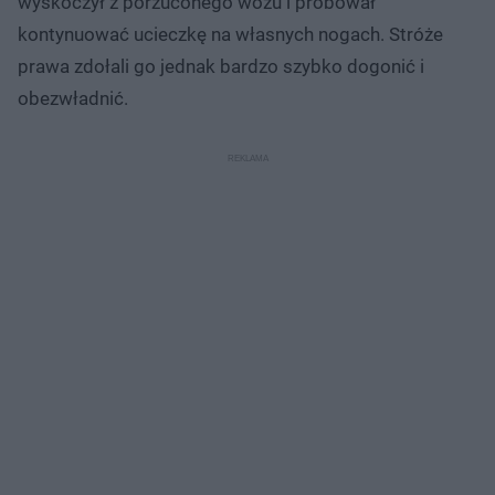
wyskoczył z porzuconego wozu i próbował
kontynuować ucieczkę na własnych nogach. Stróże
prawa zdołali go jednak bardzo szybko dogonić i
obezwładnić.