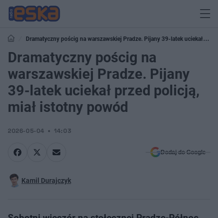
Dramatyczny pościg na warszawskiej Pradze. Pijany 39-latek uciekał
przed policją, miał istotny powód
Dramatyczny pościg na
warszawskiej Pradze. Pijany
39-latek uciekał przed policją,
miał istotny powód
2026-05-04
14:03
Dodaj do Google
Kamil Durajczyk
Sobotni wieczór na stołecznej Pradze-Północ