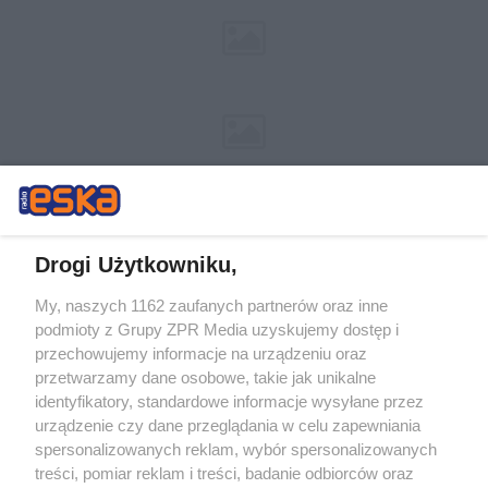
Drogi Użytkowniku,
My, naszych 1162 zaufanych partnerów oraz inne
Żaden utwór zamieszczony w serwisie nie może być powielany i
podmioty z Grupy ZPR Media uzyskujemy dostęp i
rozpowszechniany lub dalej rozpowszechniany w jakikolwiek sposób (w
przechowujemy informacje na urządzeniu oraz
tym także elektroniczny lub mechaniczny) na jakimkolwiek polu
eksploatacji w jakiejkolwiek formie, włącznie z umieszczaniem w
przetwarzamy dane osobowe, takie jak unikalne
Internecie bez pisemnej zgody właściciela praw. Jakiekolwiek użycie lub
identyfikatory, standardowe informacje wysyłane przez
wykorzystanie utworów w całości lub w części z naruszeniem prawa,
tzn. bez właściwej zgody, jest zabronione pod groźbą kary i może być
urządzenie czy dane przeglądania w celu zapewniania
ścigane prawnie.
spersonalizowanych reklam, wybór spersonalizowanych
treści, pomiar reklam i treści, badanie odbiorców oraz