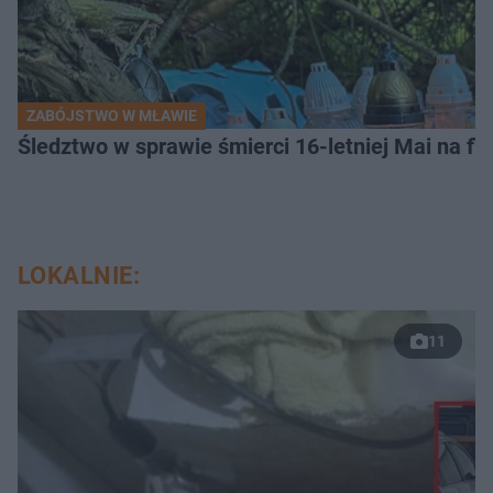
ZABÓJSTWO W MŁAWIE
Śledztwo w sprawie śmierci 16-letniej Mai na fi
LOKALNIE:
11