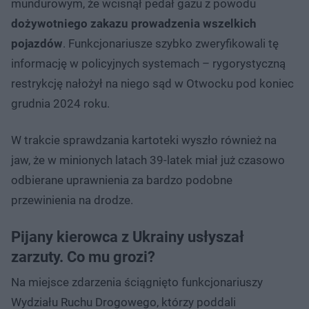
mundurowym, że wcisnął pedał gazu z powodu
dożywotniego zakazu prowadzenia wszelkich
pojazdów
. Funkcjonariusze szybko zweryfikowali tę
informację w policyjnych systemach – rygorystyczną
restrykcję nałożył na niego sąd w Otwocku pod koniec
grudnia 2024 roku.
W trakcie sprawdzania kartoteki wyszło również na
jaw, że w minionych latach 39-latek miał już czasowo
odbierane uprawnienia za bardzo podobne
przewinienia na drodze.
Pijany kierowca z Ukrainy usłyszał
zarzuty. Co mu grozi?
Na miejsce zdarzenia ściągnięto funkcjonariuszy
Wydziału Ruchu Drogowego, którzy poddali