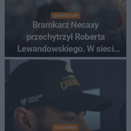
LEAGUES CUP
Bramkarz Necaxy
przechytrzył Roberta
Lewandowskiego. W sieci
krąży wideo z tego pojedynku
SIATKÓWKA