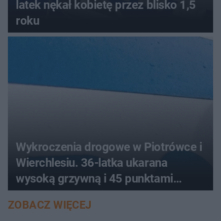
latek nękał kobietę przez blisko 1,5
roku
Wykroczenia drogowe w Piotrówce i
Wierchlesiu. 36-latka ukarana
wysoką grzywną i 45 punktami
karnymi
ZOBACZ WIĘCEJ