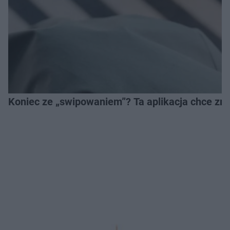
Koniec ze „swipowaniem”? Ta aplikacja chce zm