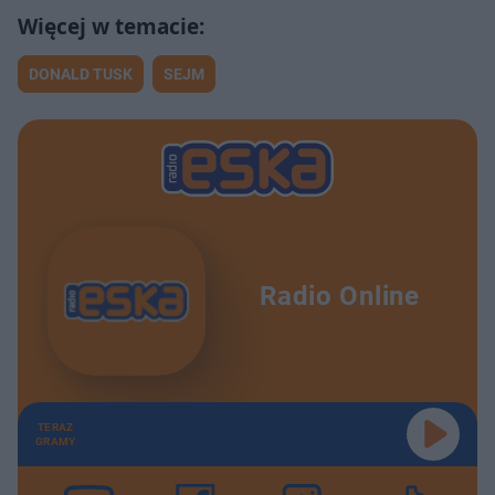
DONALD TUSK
SEJM
Radio Online
TERAZ
GRAMY