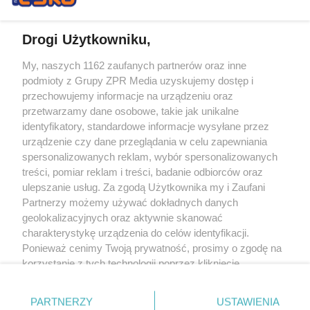
Drogi Użytkowniku,
My, naszych 1162 zaufanych partnerów oraz inne
Żaden utwór zamieszczony w serwisie nie może być powielany i
podmioty z Grupy ZPR Media uzyskujemy dostęp i
rozpowszechniany lub dalej rozpowszechniany w jakikolwiek sposób (w
tym także elektroniczny lub mechaniczny) na jakimkolwiek polu
przechowujemy informacje na urządzeniu oraz
eksploatacji w jakiejkolwiek formie, włącznie z umieszczaniem w Internecie
przetwarzamy dane osobowe, takie jak unikalne
bez pisemnej zgody właściciela praw. Jakiekolwiek użycie lub
wykorzystanie utworów w całości lub w części z naruszeniem prawa, tzn.
identyfikatory, standardowe informacje wysyłane przez
bez właściwej zgody, jest zabronione pod groźbą kary i może być ścigane
urządzenie czy dane przeglądania w celu zapewniania
prawnie.
spersonalizowanych reklam, wybór spersonalizowanych
treści, pomiar reklam i treści, badanie odbiorców oraz
ulepszanie usług. Za zgodą Użytkownika my i Zaufani
Partnerzy możemy używać dokładnych danych
geolokalizacyjnych oraz aktywnie skanować
charakterystykę urządzenia do celów identyfikacji.
O nas
Ponieważ cenimy Twoją prywatność, prosimy o zgodę na
korzystanie z tych technologii poprzez kliknięcie
Informacje prawne
„Akceptuję”. Zgoda jest dobrowolna i zawsze możesz ją
zmienić/wycofać klikając przycisk ustawień prywatności
Nasze serwisy
PARTNERZY
USTAWIENIA