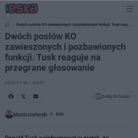
Dwóch posłów KO zawieszonych i pozbawionych funkcji. Tusk reaguje
na przegrane głosowanie
Dwóch posłów KO
zawieszonych i pozbawionych
funkcji. Tusk reaguje na
przegrane głosowanie
2024-07-12
20:47
Dodaj do Google
Marcin Łopienski
PAP.
Donald Tusk poinformował w piątek, że