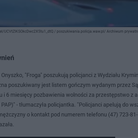
nel/UCVtZlKSOkcDwc2X5tu1_dtQ / poszukiwania.policja.waw.pl/ Archiwum prywat
wnień
 Onyszko, "Froga" poszukują policjanci z Wydziału Krymi
zna poszukiwany jest listem gończym wydanym przez S
i 6 miesięcy pozbawienia wolności za przestępstwo z a
PAP)" - tłumaczyła policjantka. "Policjanci apelują do ws
mężczyzny o kontakt pod numerem telefonu (47) 723-81-
kazała.