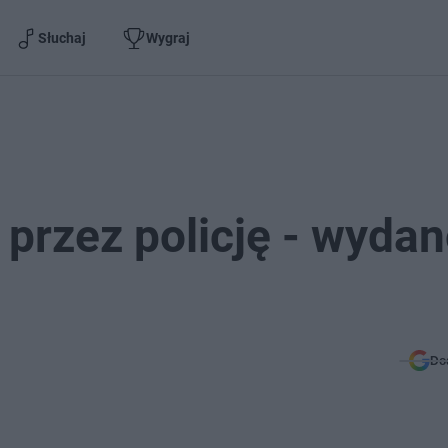
Słuchaj
Wygraj
rzez policję - wydan
Do