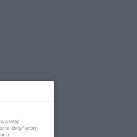
y dostęp i
sząc na
lne identyfikatory,
iania