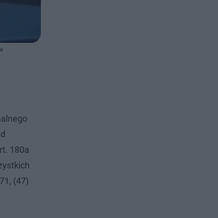
ne
nalnego
ąd
rt. 180a
zystkich
71, (47)