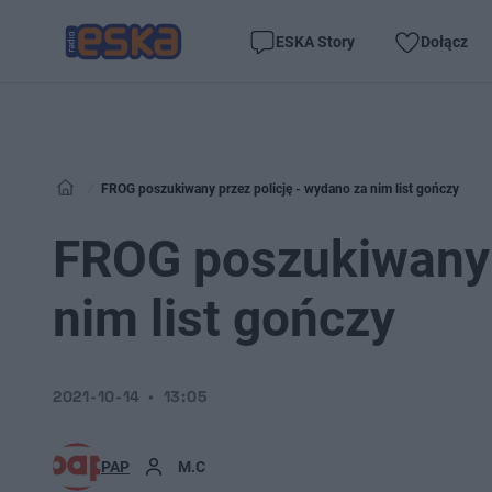
ESKA Story
Dołącz
FROG poszukiwany przez policję - wydano za nim list gończy
FROG poszukiwany p
nim list gończy
2021-10-14
13:05
PAP
M.C