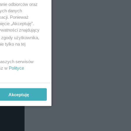
anie odbiorców oraz
nych danych
kacji. Ponieważ
ięcie „Akceptuję”.
ywatności znajdujący
ą zgody użytkownika,
 tylko na tej
 naszych serwisów
esz w
Polityce
Akceptuję