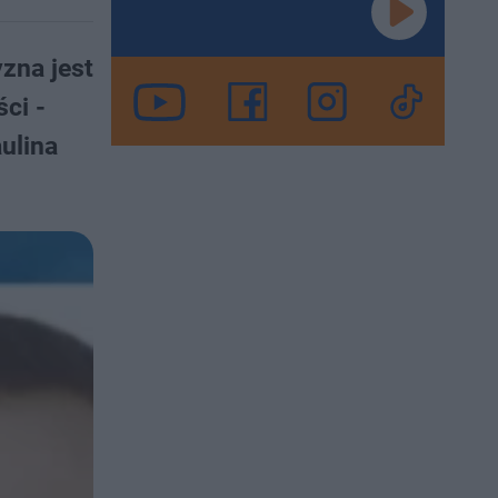
zna jest
ci -
ulina