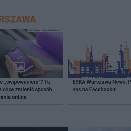
ARSZAWA
MATERIAŁ SPONSOROWANY
ze „swipowaniem”? Ta
ESKA Warszawa News. P
a chce zmienić sposób
nas na Facebooku!
ania online