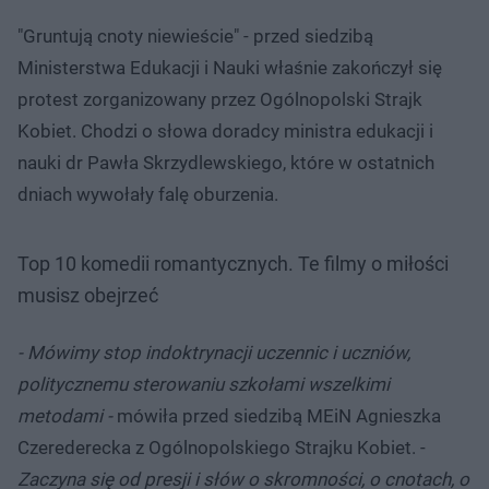
"​Gruntują cnoty niewieście" - przed siedzibą
Ministerstwa Edukacji i Nauki właśnie zakończył się
protest zorganizowany przez Ogólnopolski Strajk
Kobiet. Chodzi o słowa doradcy ministra edukacji i
nauki dr Pawła Skrzydlewskiego, które w ostatnich
dniach wywołały falę oburzenia.
Top 10 komedii romantycznych. Te filmy o miłości
musisz obejrzeć
- Mówimy stop indoktrynacji uczennic i uczniów,
politycznemu sterowaniu szkołami wszelkimi
metodami -
mówiła przed siedzibą MEiN Agnieszka
Czerederecka z Ogólnopolskiego Strajku Kobiet. -
Zaczyna się od presji i słów o skromności, o cnotach, o