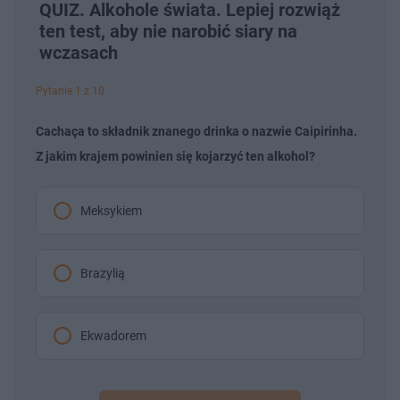
QUIZ. Alkohole świata. Lepiej rozwiąż
ten test, aby nie narobić siary na
wczasach
Pytanie 1 z 10
Cachaça to składnik znanego drinka o nazwie Caipirinha.
Z jakim krajem powinien się kojarzyć ten alkohol?
Meksykiem
Brazylią
Ekwadorem