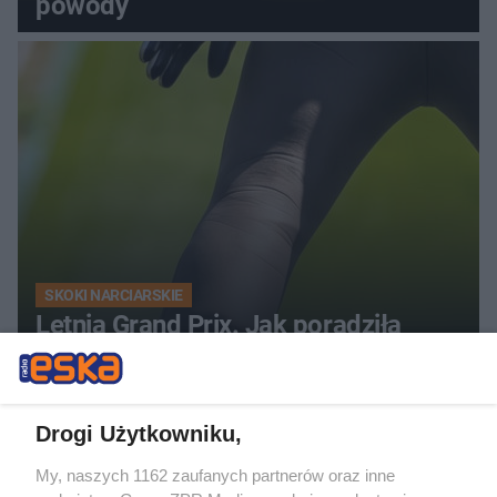
powody
SKOKI NARCIARSKIE
Letnia Grand Prix. Jak poradziła
sobie Anna Twardosz?
Drogi Użytkowniku,
My, naszych 1162 zaufanych partnerów oraz inne