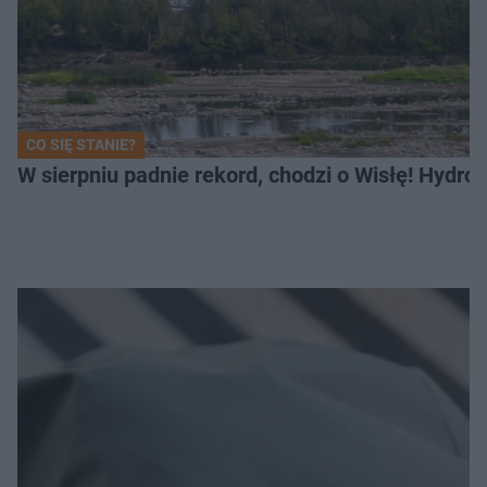
CO SIĘ STANIE?
W sierpniu padnie rekord, chodzi o Wisłę! Hydro