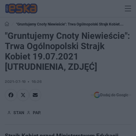
"Gruntujemy Cnoty Niewieście": Trwa Ogólnopolski Strajk Kobiet
19.07.2021 [UTRUDNIENIA, ZDJĘĆ]
"Gruntujemy Cnoty Niewieście":
Trwa Ogólnopolski Strajk
Kobiet 19.07.2021
[UTRUDNIENIA, ZDJĘĆ]
2021-07-19
16:26
Dodaj do Google
STAN
PAP.
Strajk Kobiet przed Ministerstwem Edukacji