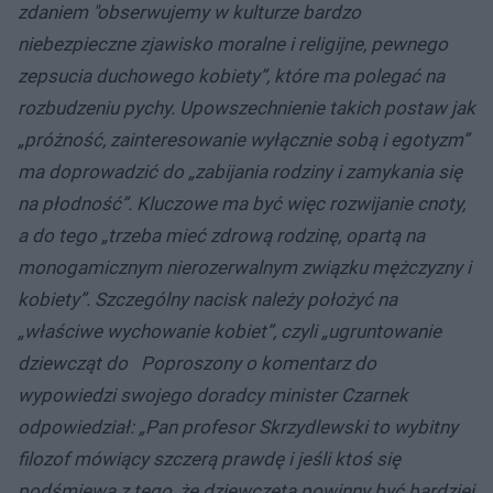
zdaniem "obserwujemy w kulturze bardzo
niebezpieczne zjawisko moralne i religijne, pewnego
zepsucia duchowego kobiety”, które ma polegać na
rozbudzeniu pychy. Upowszechnienie takich postaw jak
„próżność, zainteresowanie wyłącznie sobą i egotyzm”
ma doprowadzić do „zabijania rodziny i zamykania się
na płodność”. Kluczowe ma być więc rozwijanie cnoty,
a do tego „trzeba mieć zdrową rodzinę, opartą na
monogamicznym nierozerwalnym związku mężczyzny i
kobiety”. Szczególny nacisk należy położyć na
„właściwe wychowanie kobiet”, czyli „ugruntowanie
dziewcząt do Poproszony o komentarz do
wypowiedzi swojego doradcy minister Czarnek
odpowiedział: „Pan profesor Skrzydlewski to wybitny
filozof mówiący szczerą prawdę i jeśli ktoś się
podśmiewa z tego, że dziewczęta powinny być bardziej