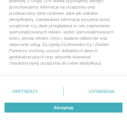
podmioty z Grupy ZPR Media uzyskujemy dostęp i
przechowujemy informacje na urządzeniu oraz
przetwarzamy dane osobowe, takie jak unikalne
identyfikatory, standardowe informacje wysyłane przez
urządzenie czy dane przeglądania w celu zapewniania
PIŁKA NOŻNA
spersonalizowanych reklam, wybór spersonalizowanych
Górnik Zabrze pewnie wygrywa z
treści, pomiar reklam i treści, badanie odbiorców oraz
ulepszanie usług. Za zgodą Użytkownika my i Zaufani
Radomiakiem. Dwa gole Petera
Partnerzy możemy używać dokładnych danych
Gonzaleza
geolokalizacyjnych oraz aktywnie skanować
charakterystykę urządzenia do celów identyfikacji.
Ponieważ cenimy Twoją prywatność, prosimy o zgodę na
ZOBACZ WIĘCEJ
korzystanie z tych technologii poprzez kliknięcie
„Akceptuję”. Zgoda jest dobrowolna i zawsze możesz ją
zmienić/wycofać klikając przycisk ustawień prywatności
PARTNERZY
USTAWIENIA
znajdujący się w lewym dolnym rogu strony
. Niektóre
rodzaje przetwarzania danych nie wymagają zgody
Akceptuję
użytkownika, ale masz prawo sprzeciwić się takiemu
przetwarzaniu. Preferencje będą miały zastosowanie tylko
na tej witrynie.