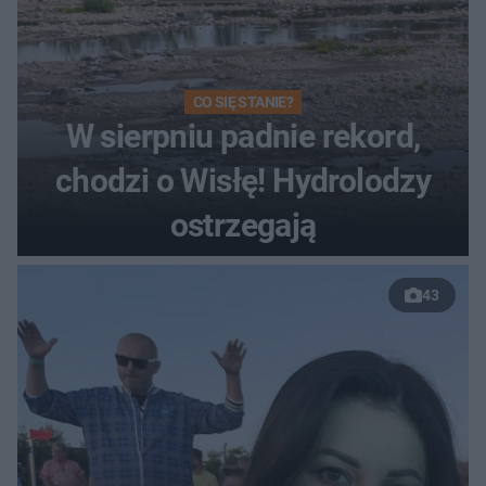
CO SIĘ STANIE?
W sierpniu padnie rekord,
chodzi o Wisłę! Hydrolodzy
ostrzegają
43