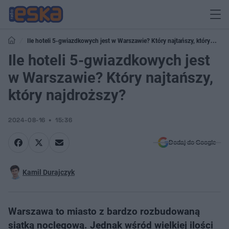
Ile hoteli 5-gwiazdkowych jest w Warszawie? Który najtańszy, który
najdroższy?
Ile hoteli 5-gwiazdkowych jest
w Warszawie? Który najtańszy,
który najdroższy?
2024-08-16
15:36
Dodaj do Google
Kamil Durajczyk
Warszawa to miasto z bardzo rozbudowaną
siatką noclegową. Jednak wśród wielkiej ilości