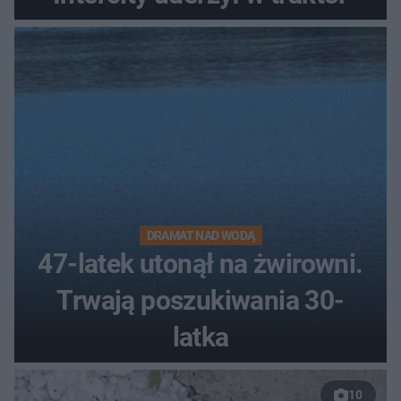
DRAMAT NAD WODĄ
47-latek utonął na żwirowni.
Trwają poszukiwania 30-
latka
10