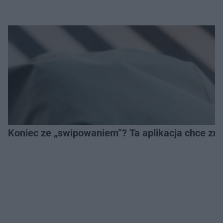
Koniec ze „swipowaniem”? Ta aplikacja chce zm