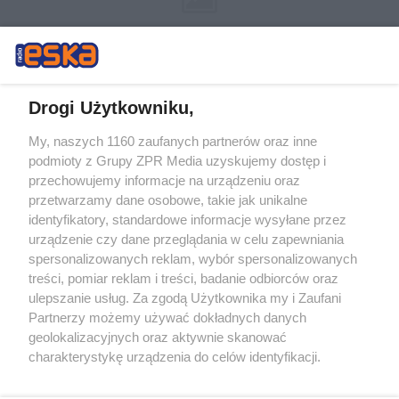
Drogi Użytkowniku,
My, naszych 1160 zaufanych partnerów oraz inne
Żaden utwór zamieszczony w serwisie nie może być powielany i
podmioty z Grupy ZPR Media uzyskujemy dostęp i
rozpowszechniany lub dalej rozpowszechniany w jakikolwiek sposób (w
przechowujemy informacje na urządzeniu oraz
tym także elektroniczny lub mechaniczny) na jakimkolwiek polu
eksploatacji w jakiejkolwiek formie, włącznie z umieszczaniem w
przetwarzamy dane osobowe, takie jak unikalne
Internecie bez pisemnej zgody właściciela praw. Jakiekolwiek użycie lub
identyfikatory, standardowe informacje wysyłane przez
wykorzystanie utworów w całości lub w części z naruszeniem prawa,
tzn. bez właściwej zgody, jest zabronione pod groźbą kary i może być
urządzenie czy dane przeglądania w celu zapewniania
ścigane prawnie.
spersonalizowanych reklam, wybór spersonalizowanych
treści, pomiar reklam i treści, badanie odbiorców oraz
ulepszanie usług. Za zgodą Użytkownika my i Zaufani
Partnerzy możemy używać dokładnych danych
geolokalizacyjnych oraz aktywnie skanować
charakterystykę urządzenia do celów identyfikacji.
Ponieważ cenimy Twoją prywatność, prosimy o zgodę na
O nas
korzystanie z tych technologii poprzez kliknięcie