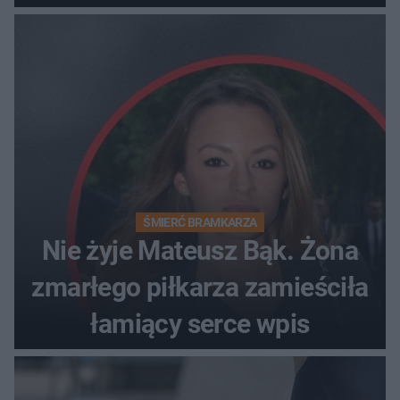
ŚMIERĆ BRAMKARZA
Nie żyje Mateusz Bąk. Żona
zmarłego piłkarza zamieściła
łamiący serce wpis