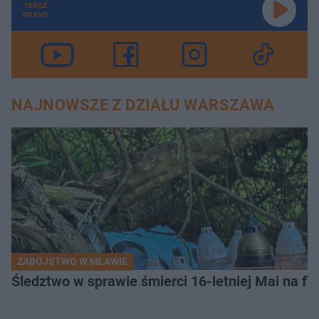
TERAZ
GRAMY
NAJNOWSZE Z DZIAŁU WARSZAWA
ZABÓJSTWO W MŁAWIE
Śledztwo w sprawie śmierci 16-letniej Mai na fi