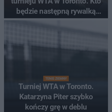
turnieju WTA w Toronto. Kto
będzie następną rywalką
Polki?
TENIS ZIEMNY
Turniej WTA w Toronto.
Katarzyna Piter szybko
kończy grę w deblu