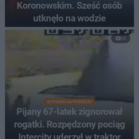
Koronowskim. Sześć osób
utknęło na wodzie
13
WYPADEK NA POMORZU
Pijany 67-latek zignorował
rogatki. Rozpędzony pociąg
Intercity uderzył w traktor